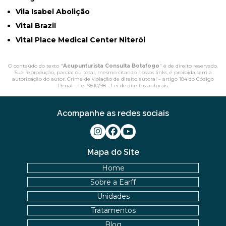
Vila Isabel Abolição
Vital Brazil
Vital Place Medical Center Niterói
O conteúdo do texto "
Acupunturista Consulta Botafogo
" é de direito reservado.
Sua reprodução, parcial ou total, mesmo citando nossos links, é proibida sem a
autorização do autor. Crime de violação de direito autoral – artigo 184 do Código
Penal –
Lei 9610/98 - Lei de direitos autorais
.
Acompanhe as redes sociais
Mapa do Site
Home
Sobre a Earff
Unidades
Tratamentos
Blog