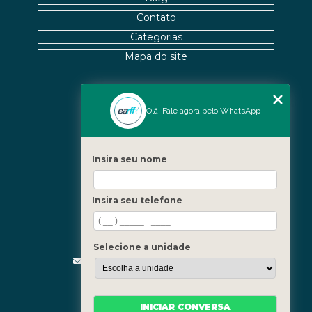
Contato
Categorias
Mapa do site
Nossas Unidades
Olá! Fale agora pelo WhatsApp
Icaraí - Niterói
Freguesia - Rio de Janeiro
Insira seu nome
Barra - Rio de Janeiro
Copacabana - Rio de Janeiro
Insira seu telefone
Fale Conosco
(21) 3619-5657
(21) 99390-3850
Selecione a unidade
contato@fisioterapiainvestigativa.com
Segunda a sexta, das 7h às 21h
INICIAR CONVERSA