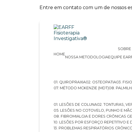
Entre em contato com um de nossos esp
SOBRE
HOME
NOSSA METODOLOGIA
EQUIPE EAR
01. QUIROPRAXIA
02. OSTEOPATIA
03. FI
07. MÉTODO MCKENZIE (MDT)
08. PALMI
01. LESÕES DE COLUNA
02. TONTURAS, VE
05. LESÕES NO COTOVELO, PUNHO E MÃ
08. FIBROMIALGIA E DORES CRÔNICAS 
10. LESÕES POR ESFORÇO REPETITIVO 
13. PROBLEMAS RESPIRATÓRIOS CRÔNIC