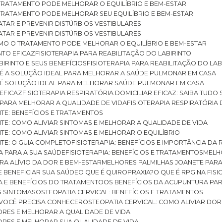
O TRATAMENTO PODE MELHORAR O EQUILÍBRIO E BEM-ESTAR
O TRATAMENTO PODE MELHORAR SEU EQUILÍBRIO E BEM-ESTAR
RATAR E PREVENIR DISTÚRBIOS VESTIBULARES
RATAR E PREVENIR DISTÚRBIOS VESTIBULARES
 COMO O TRATAMENTO PODE MELHORAR O EQUILÍBRIO E BEM-ESTAR
NTO EFICAZ
FISIOTERAPIA PARA REABILITAÇÃO DO LABIRINTO
BIRINTO E SEUS BENEFÍCIOS
FISIOTERAPIA PARA REABILITAÇÃO DO L
AR É A SOLUÇÃO IDEAL PARA MELHORAR A SAÚDE PULMONAR EM CASA
AR É SOLUÇÃO IDEAL PARA MELHORAR SAÚDE PULMONAR EM CASA
 EFICAZ
FISIOTERAPIA RESPIRATÓRIA DOMICILIAR EFICAZ: SAIBA TUDO
R PARA MELHORAR A QUALIDADE DE VIDA
FISIOTERAPIA RESPIRATÓRIA 
TITE: BENEFÍCIOS E TRATAMENTOS
NTITE: COMO ALIVIAR SINTOMAS E MELHORAR A QUALIDADE DE VIDA
TITE: COMO ALIVIAR SINTOMAS E MELHORAR O EQUILÍBRIO
TITE: O GUIA COMPLETO
FISIOTERAPIA: BENEFÍCIOS E IMPORTÂNCIA DA 
IA PARA A SUA SAÚDE
FISIOTERAPIA: BENEFÍCIOS E TRATAMENTOS
MEL
ARA ALÍVIO DA DOR E BEM-ESTAR
MELHORES PALMILHAS JOANETE PAR
E BENEFICIAR SUA SAÚDE
O QUE É QUIROPRAXIA?
O QUE É RPG NA FIS
IA E BENEFÍCIOS DO TRATAMENTO
OS BENEFÍCIOS DA ACUPUNTURA PA
US SINTOMAS
OSTEOPATIA CERVICAL: BENEFÍCIOS E TRATAMENTOS
E VOCÊ PRECISA CONHECER
OSTEOPATIA CERVICAL: COMO ALIVIAR DO
DORES E MELHORAR A QUALIDADE DE VIDA
DORES E MELHORAR SUA QUALIDADE DE VIDA