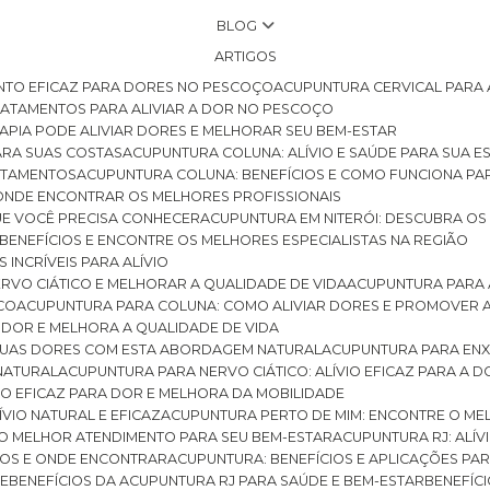
BLOG
ARTIGOS
NTO EFICAZ PARA DORES NO PESCOÇO
ACUPUNTURA CERVICAL PARA 
TRATAMENTOS PARA ALIVIAR A DOR NO PESCOÇO
RAPIA PODE ALIVIAR DORES E MELHORAR SEU BEM-ESTAR
ARA SUAS COSTAS
ACUPUNTURA COLUNA: ALÍVIO E SAÚDE PARA SUA E
RATAMENTOS
ACUPUNTURA COLUNA: BENEFÍCIOS E COMO FUNCIONA PA
E ONDE ENCONTRAR OS MELHORES PROFISSIONAIS
QUE VOCÊ PRECISA CONHECER
ACUPUNTURA EM NITERÓI: DESCUBRA OS
 BENEFÍCIOS E ENCONTRE OS MELHORES ESPECIALISTAS NA REGIÃO
 INCRÍVEIS PARA ALÍVIO
ERVO CIÁTICO E MELHORAR A QUALIDADE DE VIDA
ACUPUNTURA PARA 
ICO
ACUPUNTURA PARA COLUNA: COMO ALIVIAR DORES E PROMOVER 
 DOR E MELHORA A QUALIDADE DE VIDA
 SUAS DORES COM ESTA ABORDAGEM NATURAL
ACUPUNTURA PARA ENX
 NATURAL
ACUPUNTURA PARA NERVO CIÁTICO: ALÍVIO EFICAZ PARA A 
VIO EFICAZ PARA DOR E MELHORA DA MOBILIDADE
ÍVIO NATURAL E EFICAZ
ACUPUNTURA PERTO DE MIM: ENCONTRE O ME
 O MELHOR ATENDIMENTO PARA SEU BEM-ESTAR
ACUPUNTURA RJ: ALÍV
CIOS E ONDE ENCONTRAR
ACUPUNTURA: BENEFÍCIOS E APLICAÇÕES PA
DE
BENEFÍCIOS DA ACUPUNTURA RJ PARA SAÚDE E BEM-ESTAR
BENEFÍ