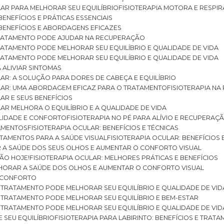
ULAR PARA MELHORAR SEU EQUILÍBRIO
FISIOTERAPIA MOTORA E RESPIR
BENEFÍCIOS E PRÁTICAS ESSENCIAIS
: BENEFÍCIOS E ABORDAGENS EFICAZES
O TRATAMENTO PODE AJUDAR NA RECUPERAÇÃO
 TRATAMENTO PODE MELHORAR SEU EQUILÍBRIO E QUALIDADE DE VIDA
 TRATAMENTO PODE MELHORAR SEU EQUILÍBRIO E QUALIDADE DE VIDA
RA ALIVIAR SINTOMAS
ULAR: A SOLUÇÃO PARA DORES DE CABEÇA E EQUILÍBRIO
BULAR: UMA ABORDAGEM EFICAZ PARA O TRATAMENTO
FISIOTERAPIA N
LAR E SEUS BENEFÍCIOS
ULAR MELHORA O EQUILÍBRIO E A QUALIDADE DE VIDA
ILIDADE E CONFORTO
FISIOTERAPIA NO PÉ PARA ALÍVIO E RECUPERAÇÃ
TAMENTOS
FISIOTERAPIA OCULAR: BENEFÍCIOS E TÉCNICAS
RATAMENTOS PARA A SAÚDE VISUAL
FISIOTERAPIA OCULAR: BENEFÍCIOS
R A SAÚDE DOS SEUS OLHOS E AUMENTAR O CONFORTO VISUAL
SÃO HOJE!
FISIOTERAPIA OCULAR: MELHORES PRÁTICAS E BENEFÍCIOS
ELHORAR A SAÚDE DOS OLHOS E AUMENTAR O CONFORTO VISUAL
 E CONFORTO
 O TRATAMENTO PODE MELHORAR SEU EQUILÍBRIO E QUALIDADE DE VID
 O TRATAMENTO PODE MELHORAR SEU EQUILÍBRIO E BEM-ESTAR
 O TRATAMENTO PODE MELHORAR SEU EQUILÍBRIO E QUALIDADE DE VID
E SEU EQUILÍBRIO
FISIOTERAPIA PARA LABIRINTO: BENEFÍCIOS E TRAT