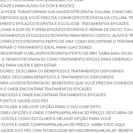
ICAZES PARA ALÍVIO DA DOR E RIGIDEZ
TICA PODE TRANSFORMAR SUA SAÚDE
OSTEOPATIA COLUNA: COMO ME
BENEFÍCIOS QUE VOCÊ PRECISA CONHECER
OSTEOPATIA DA COLUNA: T
ATAMENTO EFICAZ
OSTEOPATIA E ESCOLIOSE: TRATAMENTOS EFICAZES
ALIVIAR A DOR DE FORMA EFICAZ
OSTEOPATIA E HÉRNIA DE DISCO: SO
 TRATAMENTOS EFICAZES
OSTEOPATIA PARA NERVO CIÁTICO: ALÍVIO E
A COMPLETO
OSTEOPATIA PERTO DE MIM: COMO ENCONTRAR O TRATAM
ONTRAR O TRATAMENTO IDEAL PARA SUAS DORES
A ENCONTRAR O MELHOR
OSTEOPATIA PERTO DE MIM: SAIBA MAIS DIC
E O TEMA
OSTEOPATIA RJ COMO TRATAMENTO EFICAZ PARA DIVERSAS
CAZ PARA SAÚDE E BEM-ESTAR
S DORES: DESCUBRA OS BENEFÍCIOS E TRATAMENTOS DISPONÍVEIS
DORES: DESCUBRA BENEFÍCIOS E TRATAMENTOS DISPONÍVEIS
 PARA VOCÊ
OSTEOPATIA RJ: BENEFÍCIOS QUE VOCÊ PRECISA CONHECE
CIOS E ONDE ENCONTRAR TRATAMENTOS EFICAZES
 BENEFÍCIOS E ONDE ENCONTRAR TRATAMENTOS EFICAZES
FORTO E SAÚDE DOS PÉS
 ESCOLHER A MELHOR OPÇÃO PARA O SEU CONFORTO
LHORES OPÇÕES E ONDE COMPRAR
PALMILHA 3D PREÇO: DESCUBRA OF
TO CUSTA E COMO ESCOLHER A MELHOR OPÇÃO PARA VOCÊ
O CUSTA E ONDE COMPRAR
PALMILHA 3D PREÇO: SAIBA TUDO AQUI
E SAÚDE DOS PÉS COM TECNOLOGIA INOVADORA
PALMILHA 3D: BENE