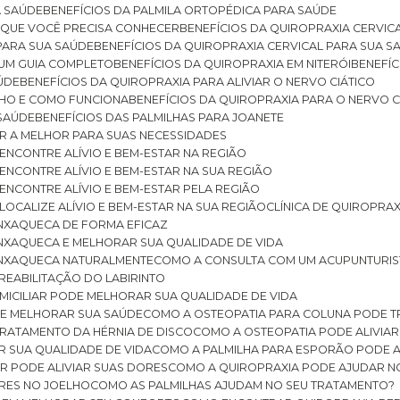
A SAÚDE
BENEFÍCIOS DA PALMILA ORTOPÉDICA PARA SAÚDE
E QUE VOCÊ PRECISA CONHECER
BENEFÍCIOS DA QUIROPRAXIA CERVIC
 PARA SUA SAÚDE
BENEFÍCIOS DA QUIROPRAXIA CERVICAL PARA SUA 
: UM GUIA COMPLETO
BENEFÍCIOS DA QUIROPRAXIA EM NITERÓI
BENEFÍ
AÚDE
BENEFÍCIOS DA QUIROPRAXIA PARA ALIVIAR O NERVO CIÁTICO
ELHO E COMO FUNCIONA
BENEFÍCIOS DA QUIROPRAXIA PARA O NERVO C
 SAÚDE
BENEFÍCIOS DAS PALMILHAS PARA JOANETE
ER A MELHOR PARA SUAS NECESSIDADES
: ENCONTRE ALÍVIO E BEM-ESTAR NA REGIÃO
: ENCONTRE ALÍVIO E BEM-ESTAR NA SUA REGIÃO
: ENCONTRE ALÍVIO E BEM-ESTAR PELA REGIÃO
 LOCALIZE ALÍVIO E BEM-ESTAR NA SUA REGIÃO
CLÍNICA DE QUIROPRA
ENXAQUECA DE FORMA EFICAZ
ENXAQUECA E MELHORAR SUA QUALIDADE DE VIDA
 ENXAQUECA NATURALMENTE
COMO A CONSULTA COM UM ACUPUNTURI
 REABILITAÇÃO DO LABIRINTO
OMICILIAR PODE MELHORAR SUA QUALIDADE DE VIDA
DE MELHORAR SUA SAÚDE
COMO A OSTEOPATIA PARA COLUNA PODE 
TRATAMENTO DA HÉRNIA DE DISCO
COMO A OSTEOPATIA PODE ALIVIAR
R SUA QUALIDADE DE VIDA
COMO A PALMILHA PARA ESPORÃO PODE A
AR PODE ALIVIAR SUAS DORES
COMO A QUIROPRAXIA PODE AJUDAR N
ORES NO JOELHO
COMO AS PALMILHAS AJUDAM NO SEU TRATAMENTO?