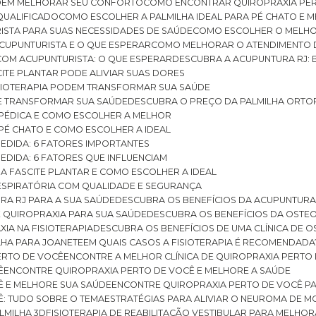
ODEM MELHORAR SEU CONFORTO
COMO ENCONTRAR QUIROPRAXIA PER
QUALIFICADO
COMO ESCOLHER A PALMILHA IDEAL PARA PÉ CHATO E
ISTA PARA SUAS NECESSIDADES DE SAÚDE
COMO ESCOLHER O MELH
CUPUNTURISTA E O QUE ESPERAR
COMO MELHORAR O ATENDIMENTO D
 COM ACUPUNTURISTA: O QUE ESPERAR
DESCUBRA A ACUPUNTURA RJ: 
ITE PLANTAR PODE ALIVIAR SUAS DORES
ISIOTERAPIA PODEM TRANSFORMAR SUA SAÚDE
E TRANSFORMAR SUA SAÚDE
DESCUBRA O PREÇO DA PALMILHA ORTO
OPÉDICA E COMO ESCOLHER A MELHOR
 PÉ CHATO E COMO ESCOLHER A IDEAL
MEDIDA: 6 FATORES IMPORTANTES
EDIDA: 6 FATORES QUE INFLUENCIAM
A FASCITE PLANTAR E COMO ESCOLHER A IDEAL
RESPIRATÓRIA COM QUALIDADE E SEGURANÇA
RA RJ PARA A SUA SAÚDE
DESCUBRA OS BENEFÍCIOS DA ACUPUNTURA
DE QUIROPRAXIA PARA SUA SAÚDE
DESCUBRA OS BENEFÍCIOS DA OSTE
XIA NA FISIOTERAPIA
DESCUBRA OS BENEFÍCIOS DE UMA CLÍNICA DE 
LHA PARA JOANETE
EM QUAIS CASOS A FISIOTERAPIA É RECOMENDADA
PERTO DE VOCÊ
ENCONTRE A MELHOR CLÍNICA DE QUIROPRAXIA PERTO
Ê
ENCONTRE QUIROPRAXIA PERTO DE VOCÊ E MELHORE A SAÚDE
Ê E MELHORE SUA SAÚDE
ENCONTRE QUIROPRAXIA PERTO DE VOCÊ PA
Ê: TUDO SOBRE O TEMA
ESTRATÉGIAS PARA ALIVIAR O NEUROMA DE 
LMILHA 3D
FISIOTERAPIA DE REABILITAÇÃO VESTIBULAR PARA MELHOR