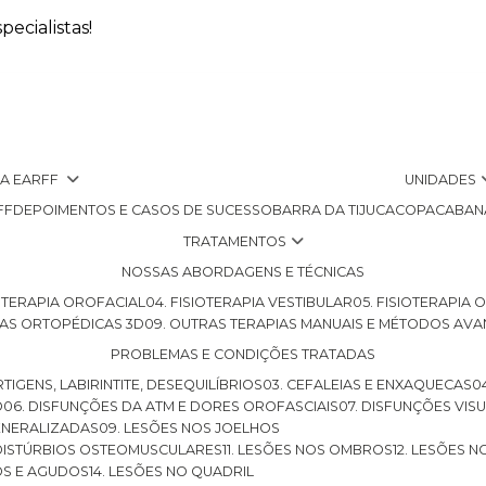
ecialistas!
 A EARFF
UNIDADES
FF
DEPOIMENTOS E CASOS DE SUCESSO
BARRA DA TIJUCA
COPACABAN
TRATAMENTOS
NOSSAS ABORDAGENS E TÉCNICAS
SIOTERAPIA OROFACIAL
04. FISIOTERAPIA VESTIBULAR
05. FISIOTERAPIA
LHAS ORTOPÉDICAS 3D
09. OUTRAS TERAPIAS MANUAIS E MÉTODOS AV
PROBLEMAS E CONDIÇÕES TRATADAS
RTIGENS, LABIRINTITE, DESEQUILÍBRIOS
03. CEFALEIAS E ENXAQUECAS
O
06. DISFUNÇÕES DA ATM E DORES OROFASCIAIS
07. DISFUNÇÕES VIS
GENERALIZADAS
09. LESÕES NOS JOELHOS
E DISTÚRBIOS OSTEOMUSCULARES
11. LESÕES NOS OMBROS
12. LESÕES 
OS E AGUDOS
14. LESÕES NO QUADRIL