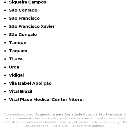
Siqueira Campos
São Conrado
São Francisco
São Francisco Xavier
São Gonçalo
Tanque
Taquara
Tijuca
Urca
Vidigal
Vila Isabel Abolição
Vital Brazil
Vital Place Medical Center Niterói
O conteúdo do texto "
Acupuntura para Ansiedade Consulta São Francisco
" é
de direito reservado. Sua reprodução, parcial ou total, mesmo citando nossos links, é
proibida sem a autorização do autor. Crime de violação de direito autoral – artigo 184
do Código Penal –
Lei 9610/98 - Lei de direitos autorais
.