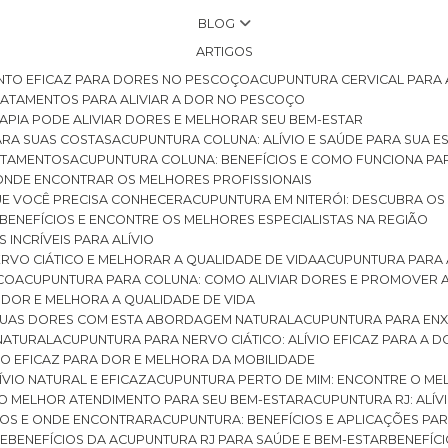
BLOG
ARTIGOS
NTO EFICAZ PARA DORES NO PESCOÇO
ACUPUNTURA CERVICAL PARA 
TRATAMENTOS PARA ALIVIAR A DOR NO PESCOÇO
RAPIA PODE ALIVIAR DORES E MELHORAR SEU BEM-ESTAR
ARA SUAS COSTAS
ACUPUNTURA COLUNA: ALÍVIO E SAÚDE PARA SUA E
RATAMENTOS
ACUPUNTURA COLUNA: BENEFÍCIOS E COMO FUNCIONA PA
E ONDE ENCONTRAR OS MELHORES PROFISSIONAIS
QUE VOCÊ PRECISA CONHECER
ACUPUNTURA EM NITERÓI: DESCUBRA OS
 BENEFÍCIOS E ENCONTRE OS MELHORES ESPECIALISTAS NA REGIÃO
 INCRÍVEIS PARA ALÍVIO
ERVO CIÁTICO E MELHORAR A QUALIDADE DE VIDA
ACUPUNTURA PARA 
ICO
ACUPUNTURA PARA COLUNA: COMO ALIVIAR DORES E PROMOVER 
 DOR E MELHORA A QUALIDADE DE VIDA
 SUAS DORES COM ESTA ABORDAGEM NATURAL
ACUPUNTURA PARA ENX
 NATURAL
ACUPUNTURA PARA NERVO CIÁTICO: ALÍVIO EFICAZ PARA A 
VIO EFICAZ PARA DOR E MELHORA DA MOBILIDADE
ÍVIO NATURAL E EFICAZ
ACUPUNTURA PERTO DE MIM: ENCONTRE O ME
 O MELHOR ATENDIMENTO PARA SEU BEM-ESTAR
ACUPUNTURA RJ: ALÍV
CIOS E ONDE ENCONTRAR
ACUPUNTURA: BENEFÍCIOS E APLICAÇÕES PA
DE
BENEFÍCIOS DA ACUPUNTURA RJ PARA SAÚDE E BEM-ESTAR
BENEFÍ