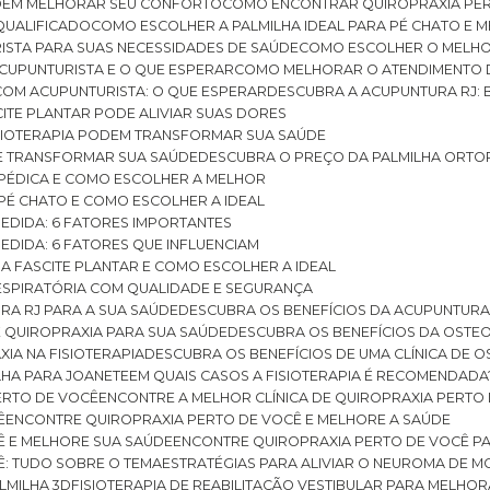
ODEM MELHORAR SEU CONFORTO
COMO ENCONTRAR QUIROPRAXIA PER
QUALIFICADO
COMO ESCOLHER A PALMILHA IDEAL PARA PÉ CHATO E
ISTA PARA SUAS NECESSIDADES DE SAÚDE
COMO ESCOLHER O MELH
CUPUNTURISTA E O QUE ESPERAR
COMO MELHORAR O ATENDIMENTO D
 COM ACUPUNTURISTA: O QUE ESPERAR
DESCUBRA A ACUPUNTURA RJ: 
ITE PLANTAR PODE ALIVIAR SUAS DORES
ISIOTERAPIA PODEM TRANSFORMAR SUA SAÚDE
E TRANSFORMAR SUA SAÚDE
DESCUBRA O PREÇO DA PALMILHA ORTO
OPÉDICA E COMO ESCOLHER A MELHOR
 PÉ CHATO E COMO ESCOLHER A IDEAL
MEDIDA: 6 FATORES IMPORTANTES
EDIDA: 6 FATORES QUE INFLUENCIAM
A FASCITE PLANTAR E COMO ESCOLHER A IDEAL
RESPIRATÓRIA COM QUALIDADE E SEGURANÇA
RA RJ PARA A SUA SAÚDE
DESCUBRA OS BENEFÍCIOS DA ACUPUNTURA
DE QUIROPRAXIA PARA SUA SAÚDE
DESCUBRA OS BENEFÍCIOS DA OSTE
XIA NA FISIOTERAPIA
DESCUBRA OS BENEFÍCIOS DE UMA CLÍNICA DE 
LHA PARA JOANETE
EM QUAIS CASOS A FISIOTERAPIA É RECOMENDADA
PERTO DE VOCÊ
ENCONTRE A MELHOR CLÍNICA DE QUIROPRAXIA PERTO
Ê
ENCONTRE QUIROPRAXIA PERTO DE VOCÊ E MELHORE A SAÚDE
Ê E MELHORE SUA SAÚDE
ENCONTRE QUIROPRAXIA PERTO DE VOCÊ PA
Ê: TUDO SOBRE O TEMA
ESTRATÉGIAS PARA ALIVIAR O NEUROMA DE 
LMILHA 3D
FISIOTERAPIA DE REABILITAÇÃO VESTIBULAR PARA MELHOR