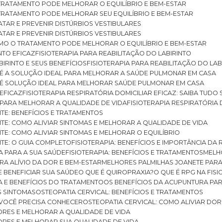
O TRATAMENTO PODE MELHORAR O EQUILÍBRIO E BEM-ESTAR
O TRATAMENTO PODE MELHORAR SEU EQUILÍBRIO E BEM-ESTAR
RATAR E PREVENIR DISTÚRBIOS VESTIBULARES
RATAR E PREVENIR DISTÚRBIOS VESTIBULARES
 COMO O TRATAMENTO PODE MELHORAR O EQUILÍBRIO E BEM-ESTAR
NTO EFICAZ
FISIOTERAPIA PARA REABILITAÇÃO DO LABIRINTO
BIRINTO E SEUS BENEFÍCIOS
FISIOTERAPIA PARA REABILITAÇÃO DO L
AR É A SOLUÇÃO IDEAL PARA MELHORAR A SAÚDE PULMONAR EM CASA
AR É SOLUÇÃO IDEAL PARA MELHORAR SAÚDE PULMONAR EM CASA
 EFICAZ
FISIOTERAPIA RESPIRATÓRIA DOMICILIAR EFICAZ: SAIBA TUDO
R PARA MELHORAR A QUALIDADE DE VIDA
FISIOTERAPIA RESPIRATÓRIA 
TITE: BENEFÍCIOS E TRATAMENTOS
NTITE: COMO ALIVIAR SINTOMAS E MELHORAR A QUALIDADE DE VIDA
TITE: COMO ALIVIAR SINTOMAS E MELHORAR O EQUILÍBRIO
TITE: O GUIA COMPLETO
FISIOTERAPIA: BENEFÍCIOS E IMPORTÂNCIA DA 
IA PARA A SUA SAÚDE
FISIOTERAPIA: BENEFÍCIOS E TRATAMENTOS
MEL
ARA ALÍVIO DA DOR E BEM-ESTAR
MELHORES PALMILHAS JOANETE PAR
E BENEFICIAR SUA SAÚDE
O QUE É QUIROPRAXIA?
O QUE É RPG NA FIS
IA E BENEFÍCIOS DO TRATAMENTO
OS BENEFÍCIOS DA ACUPUNTURA PA
US SINTOMAS
OSTEOPATIA CERVICAL: BENEFÍCIOS E TRATAMENTOS
E VOCÊ PRECISA CONHECER
OSTEOPATIA CERVICAL: COMO ALIVIAR DO
DORES E MELHORAR A QUALIDADE DE VIDA
DORES E MELHORAR SUA QUALIDADE DE VIDA