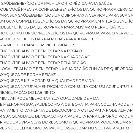
A SAÚDE
BENEFÍCIOS DA PALMILA ORTOPÉDICA PARA SAÚDE
E QUE VOCÊ PRECISA CONHECER
BENEFÍCIOS DA QUIROPRAXIA CERVIC
 PARA SUA SAÚDE
BENEFÍCIOS DA QUIROPRAXIA CERVICAL PARA SUA 
: UM GUIA COMPLETO
BENEFÍCIOS DA QUIROPRAXIA EM NITERÓI
BENEFÍ
AÚDE
BENEFÍCIOS DA QUIROPRAXIA PARA ALIVIAR O NERVO CIÁTICO
ELHO E COMO FUNCIONA
BENEFÍCIOS DA QUIROPRAXIA PARA O NERVO C
 SAÚDE
BENEFÍCIOS DAS PALMILHAS PARA JOANETE
ER A MELHOR PARA SUAS NECESSIDADES
: ENCONTRE ALÍVIO E BEM-ESTAR NA REGIÃO
: ENCONTRE ALÍVIO E BEM-ESTAR NA SUA REGIÃO
: ENCONTRE ALÍVIO E BEM-ESTAR PELA REGIÃO
 LOCALIZE ALÍVIO E BEM-ESTAR NA SUA REGIÃO
CLÍNICA DE QUIROPRA
ENXAQUECA DE FORMA EFICAZ
ENXAQUECA E MELHORAR SUA QUALIDADE DE VIDA
 ENXAQUECA NATURALMENTE
COMO A CONSULTA COM UM ACUPUNTURI
 REABILITAÇÃO DO LABIRINTO
OMICILIAR PODE MELHORAR SUA QUALIDADE DE VIDA
DE MELHORAR SUA SAÚDE
COMO A OSTEOPATIA PARA COLUNA PODE 
TRATAMENTO DA HÉRNIA DE DISCO
COMO A OSTEOPATIA PODE ALIVIAR
R SUA QUALIDADE DE VIDA
COMO A PALMILHA PARA ESPORÃO PODE A
AR PODE ALIVIAR SUAS DORES
COMO A QUIROPRAXIA PODE AJUDAR N
ORES NO JOELHO
COMO AS PALMILHAS AJUDAM NO SEU TRATAMENTO?