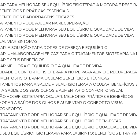
ULAR PARA MELHORAR SEU EQUILÍBRIO
FISIOTERAPIA MOTORA E RESPIR
BENEFÍCIOS E PRÁTICAS ESSENCIAIS
: BENEFÍCIOS E ABORDAGENS EFICAZES
O TRATAMENTO PODE AJUDAR NA RECUPERAÇÃO
 TRATAMENTO PODE MELHORAR SEU EQUILÍBRIO E QUALIDADE DE VIDA
 TRATAMENTO PODE MELHORAR SEU EQUILÍBRIO E QUALIDADE DE VIDA
RA ALIVIAR SINTOMAS
ULAR: A SOLUÇÃO PARA DORES DE CABEÇA E EQUILÍBRIO
BULAR: UMA ABORDAGEM EFICAZ PARA O TRATAMENTO
FISIOTERAPIA N
LAR E SEUS BENEFÍCIOS
ULAR MELHORA O EQUILÍBRIO E A QUALIDADE DE VIDA
ILIDADE E CONFORTO
FISIOTERAPIA NO PÉ PARA ALÍVIO E RECUPERAÇÃ
TAMENTOS
FISIOTERAPIA OCULAR: BENEFÍCIOS E TÉCNICAS
RATAMENTOS PARA A SAÚDE VISUAL
FISIOTERAPIA OCULAR: BENEFÍCIOS
R A SAÚDE DOS SEUS OLHOS E AUMENTAR O CONFORTO VISUAL
SÃO HOJE!
FISIOTERAPIA OCULAR: MELHORES PRÁTICAS E BENEFÍCIOS
ELHORAR A SAÚDE DOS OLHOS E AUMENTAR O CONFORTO VISUAL
 E CONFORTO
 O TRATAMENTO PODE MELHORAR SEU EQUILÍBRIO E QUALIDADE DE VID
 O TRATAMENTO PODE MELHORAR SEU EQUILÍBRIO E BEM-ESTAR
 O TRATAMENTO PODE MELHORAR SEU EQUILÍBRIO E QUALIDADE DE VID
E SEU EQUILÍBRIO
FISIOTERAPIA PARA LABIRINTO: BENEFÍCIOS E TRAT