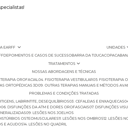
ecialistas!
 A EARFF
UNIDADES
FF
DEPOIMENTOS E CASOS DE SUCESSO
BARRA DA TIJUCA
COPACABAN
TRATAMENTOS
NOSSAS ABORDAGENS E TÉCNICAS
SIOTERAPIA OROFACIAL
04. FISIOTERAPIA VESTIBULAR
05. FISIOTERAPIA
LHAS ORTOPÉDICAS 3D
09. OUTRAS TERAPIAS MANUAIS E MÉTODOS AV
PROBLEMAS E CONDIÇÕES TRATADAS
RTIGENS, LABIRINTITE, DESEQUILÍBRIOS
03. CEFALEIAS E ENXAQUECAS
O
06. DISFUNÇÕES DA ATM E DORES OROFASCIAIS
07. DISFUNÇÕES VIS
GENERALIZADAS
09. LESÕES NOS JOELHOS
E DISTÚRBIOS OSTEOMUSCULARES
11. LESÕES NOS OMBROS
12. LESÕES 
OS E AGUDOS
14. LESÕES NO QUADRIL