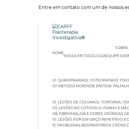
Entre em contato com um de nossos esp
SOBRE
HOME
NOSSA METODOLOGIA
EQUIPE EAR
01. QUIROPRAXIA
02. OSTEOPATIA
03. FI
07. MÉTODO MCKENZIE (MDT)
08. PALMI
01. LESÕES DE COLUNA
02. TONTURAS, VE
05. LESÕES NO COTOVELO, PUNHO E MÃ
08. FIBROMIALGIA E DORES CRÔNICAS 
10. LESÕES POR ESFORÇO REPETITIVO 
13. PROBLEMAS RESPIRATÓRIOS CRÔNIC