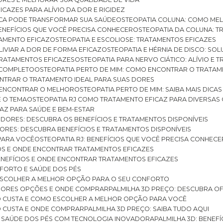
ICAZES PARA ALÍVIO DA DOR E RIGIDEZ
TICA PODE TRANSFORMAR SUA SAÚDE
OSTEOPATIA COLUNA: COMO ME
BENEFÍCIOS QUE VOCÊ PRECISA CONHECER
OSTEOPATIA DA COLUNA: T
ATAMENTO EFICAZ
OSTEOPATIA E ESCOLIOSE: TRATAMENTOS EFICAZES
ALIVIAR A DOR DE FORMA EFICAZ
OSTEOPATIA E HÉRNIA DE DISCO: SO
 TRATAMENTOS EFICAZES
OSTEOPATIA PARA NERVO CIÁTICO: ALÍVIO E
A COMPLETO
OSTEOPATIA PERTO DE MIM: COMO ENCONTRAR O TRATAM
ONTRAR O TRATAMENTO IDEAL PARA SUAS DORES
A ENCONTRAR O MELHOR
OSTEOPATIA PERTO DE MIM: SAIBA MAIS DIC
E O TEMA
OSTEOPATIA RJ COMO TRATAMENTO EFICAZ PARA DIVERSAS
CAZ PARA SAÚDE E BEM-ESTAR
S DORES: DESCUBRA OS BENEFÍCIOS E TRATAMENTOS DISPONÍVEIS
DORES: DESCUBRA BENEFÍCIOS E TRATAMENTOS DISPONÍVEIS
 PARA VOCÊ
OSTEOPATIA RJ: BENEFÍCIOS QUE VOCÊ PRECISA CONHECE
CIOS E ONDE ENCONTRAR TRATAMENTOS EFICAZES
 BENEFÍCIOS E ONDE ENCONTRAR TRATAMENTOS EFICAZES
FORTO E SAÚDE DOS PÉS
 ESCOLHER A MELHOR OPÇÃO PARA O SEU CONFORTO
LHORES OPÇÕES E ONDE COMPRAR
PALMILHA 3D PREÇO: DESCUBRA OF
TO CUSTA E COMO ESCOLHER A MELHOR OPÇÃO PARA VOCÊ
O CUSTA E ONDE COMPRAR
PALMILHA 3D PREÇO: SAIBA TUDO AQUI
E SAÚDE DOS PÉS COM TECNOLOGIA INOVADORA
PALMILHA 3D: BENE