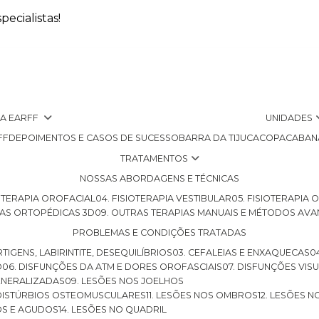
ecialistas!
 A EARFF
UNIDADES
FF
DEPOIMENTOS E CASOS DE SUCESSO
BARRA DA TIJUCA
COPACABAN
TRATAMENTOS
NOSSAS ABORDAGENS E TÉCNICAS
SIOTERAPIA OROFACIAL
04. FISIOTERAPIA VESTIBULAR
05. FISIOTERAPIA
LHAS ORTOPÉDICAS 3D
09. OUTRAS TERAPIAS MANUAIS E MÉTODOS AV
PROBLEMAS E CONDIÇÕES TRATADAS
RTIGENS, LABIRINTITE, DESEQUILÍBRIOS
03. CEFALEIAS E ENXAQUECAS
O
06. DISFUNÇÕES DA ATM E DORES OROFASCIAIS
07. DISFUNÇÕES VIS
GENERALIZADAS
09. LESÕES NOS JOELHOS
E DISTÚRBIOS OSTEOMUSCULARES
11. LESÕES NOS OMBROS
12. LESÕES 
OS E AGUDOS
14. LESÕES NO QUADRIL