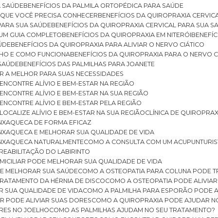
A SAÚDE
BENEFÍCIOS DA PALMILA ORTOPÉDICA PARA SAÚDE
E QUE VOCÊ PRECISA CONHECER
BENEFÍCIOS DA QUIROPRAXIA CERVIC
 PARA SUA SAÚDE
BENEFÍCIOS DA QUIROPRAXIA CERVICAL PARA SUA 
: UM GUIA COMPLETO
BENEFÍCIOS DA QUIROPRAXIA EM NITERÓI
BENEFÍ
AÚDE
BENEFÍCIOS DA QUIROPRAXIA PARA ALIVIAR O NERVO CIÁTICO
ELHO E COMO FUNCIONA
BENEFÍCIOS DA QUIROPRAXIA PARA O NERVO C
 SAÚDE
BENEFÍCIOS DAS PALMILHAS PARA JOANETE
ER A MELHOR PARA SUAS NECESSIDADES
: ENCONTRE ALÍVIO E BEM-ESTAR NA REGIÃO
: ENCONTRE ALÍVIO E BEM-ESTAR NA SUA REGIÃO
: ENCONTRE ALÍVIO E BEM-ESTAR PELA REGIÃO
 LOCALIZE ALÍVIO E BEM-ESTAR NA SUA REGIÃO
CLÍNICA DE QUIROPRA
ENXAQUECA DE FORMA EFICAZ
ENXAQUECA E MELHORAR SUA QUALIDADE DE VIDA
 ENXAQUECA NATURALMENTE
COMO A CONSULTA COM UM ACUPUNTURI
 REABILITAÇÃO DO LABIRINTO
OMICILIAR PODE MELHORAR SUA QUALIDADE DE VIDA
DE MELHORAR SUA SAÚDE
COMO A OSTEOPATIA PARA COLUNA PODE 
TRATAMENTO DA HÉRNIA DE DISCO
COMO A OSTEOPATIA PODE ALIVIAR
R SUA QUALIDADE DE VIDA
COMO A PALMILHA PARA ESPORÃO PODE A
AR PODE ALIVIAR SUAS DORES
COMO A QUIROPRAXIA PODE AJUDAR N
ORES NO JOELHO
COMO AS PALMILHAS AJUDAM NO SEU TRATAMENTO?