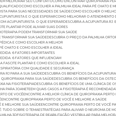
ODEM MELHORAR SEU CONFORTO
COMO ENCONTRAR QUIROPRAXIA PER
QUALIFICADO
COMO ESCOLHER A PALMILHA IDEAL PARA PÉ CHATO E
ISTA PARA SUAS NECESSIDADES DE SAÚDE
COMO ESCOLHER O MELH
CUPUNTURISTA E O QUE ESPERAR
COMO MELHORAR O ATENDIMENTO D
 COM ACUPUNTURISTA: O QUE ESPERAR
DESCUBRA A ACUPUNTURA RJ: 
ITE PLANTAR PODE ALIVIAR SUAS DORES
ISIOTERAPIA PODEM TRANSFORMAR SUA SAÚDE
E TRANSFORMAR SUA SAÚDE
DESCUBRA O PREÇO DA PALMILHA ORTO
OPÉDICA E COMO ESCOLHER A MELHOR
 PÉ CHATO E COMO ESCOLHER A IDEAL
MEDIDA: 6 FATORES IMPORTANTES
EDIDA: 6 FATORES QUE INFLUENCIAM
A FASCITE PLANTAR E COMO ESCOLHER A IDEAL
RESPIRATÓRIA COM QUALIDADE E SEGURANÇA
RA RJ PARA A SUA SAÚDE
DESCUBRA OS BENEFÍCIOS DA ACUPUNTURA
DE QUIROPRAXIA PARA SUA SAÚDE
DESCUBRA OS BENEFÍCIOS DA OSTE
XIA NA FISIOTERAPIA
DESCUBRA OS BENEFÍCIOS DE UMA CLÍNICA DE 
LHA PARA JOANETE
EM QUAIS CASOS A FISIOTERAPIA É RECOMENDADA
PERTO DE VOCÊ
ENCONTRE A MELHOR CLÍNICA DE QUIROPRAXIA PERTO
Ê
ENCONTRE QUIROPRAXIA PERTO DE VOCÊ E MELHORE A SAÚDE
Ê E MELHORE SUA SAÚDE
ENCONTRE QUIROPRAXIA PERTO DE VOCÊ PA
Ê: TUDO SOBRE O TEMA
ESTRATÉGIAS PARA ALIVIAR O NEUROMA DE 
LMILHA 3D
FISIOTERAPIA DE REABILITAÇÃO VESTIBULAR PARA MELHOR