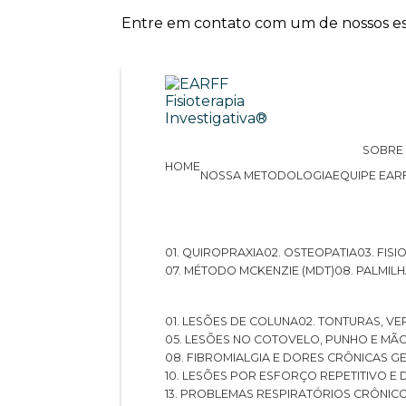
Entre em contato com um de nossos esp
SOBRE
HOME
NOSSA METODOLOGIA
EQUIPE EAR
01. QUIROPRAXIA
02. OSTEOPATIA
03. FI
07. MÉTODO MCKENZIE (MDT)
08. PALMI
01. LESÕES DE COLUNA
02. TONTURAS, VE
05. LESÕES NO COTOVELO, PUNHO E MÃ
08. FIBROMIALGIA E DORES CRÔNICAS 
10. LESÕES POR ESFORÇO REPETITIVO 
13. PROBLEMAS RESPIRATÓRIOS CRÔNIC