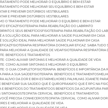
O TRATAMENTO PODE MELHORAR O EQUILÍBRIO E BEM-ESTAR
O TRATAMENTO PODE MELHORAR SEU EQUILÍBRIO E BEM-ESTAR
RATAR E PREVENIR DISTÚRBIOS VESTIBULARES
RATAR E PREVENIR DISTÚRBIOS VESTIBULARES
 COMO O TRATAMENTO PODE MELHORAR O EQUILÍBRIO E BEM-ESTAR
NTO EFICAZ
FISIOTERAPIA PARA REABILITAÇÃO DO LABIRINTO
BIRINTO E SEUS BENEFÍCIOS
FISIOTERAPIA PARA REABILITAÇÃO DO L
AR É A SOLUÇÃO IDEAL PARA MELHORAR A SAÚDE PULMONAR EM CASA
AR É SOLUÇÃO IDEAL PARA MELHORAR SAÚDE PULMONAR EM CASA
 EFICAZ
FISIOTERAPIA RESPIRATÓRIA DOMICILIAR EFICAZ: SAIBA TUDO
R PARA MELHORAR A QUALIDADE DE VIDA
FISIOTERAPIA RESPIRATÓRIA 
TITE: BENEFÍCIOS E TRATAMENTOS
NTITE: COMO ALIVIAR SINTOMAS E MELHORAR A QUALIDADE DE VIDA
TITE: COMO ALIVIAR SINTOMAS E MELHORAR O EQUILÍBRIO
TITE: O GUIA COMPLETO
FISIOTERAPIA: BENEFÍCIOS E IMPORTÂNCIA DA 
IA PARA A SUA SAÚDE
FISIOTERAPIA: BENEFÍCIOS E TRATAMENTOS
MEL
ARA ALÍVIO DA DOR E BEM-ESTAR
MELHORES PALMILHAS JOANETE PAR
E BENEFICIAR SUA SAÚDE
O QUE É QUIROPRAXIA?
O QUE É RPG NA FIS
IA E BENEFÍCIOS DO TRATAMENTO
OS BENEFÍCIOS DA ACUPUNTURA PA
US SINTOMAS
OSTEOPATIA CERVICAL: BENEFÍCIOS E TRATAMENTOS
E VOCÊ PRECISA CONHECER
OSTEOPATIA CERVICAL: COMO ALIVIAR DO
DORES E MELHORAR A QUALIDADE DE VIDA
DORES E MELHORAR SUA QUALIDADE DE VIDA