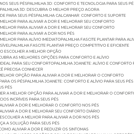
 NOS SEUS PÉS
PALMILHA 3D: CONFORTO E TECNOLOGIA PARA SEUS PÉ
S
PALMILHA 3D: DESCUBRA O MELHOR PREÇO AGORA
DE PARA SEUS PÉS
PALMILHA CALCANHAR: CONFORTO E SUPORTE
 MELHOR PARA ALIVIAR A DOR E MELHORAR SEU CONFORTO
 MELHOR PARA ALIVIAR A DOR E MELHORAR SEU CONFORTO
MELHOR PARA ALIVIAR A DOR NOS PÉS
MELHOR PARA ALÍVIO IMEDIATO
PALMILHA FASCITE PLANTAR PARA AL
SÍVEL
PALMILHA FASCITE PLANTAR PREÇO COMPETITIVO E EFICIENTE
OMO ESCOLHER A MELHOR OPÇÃO
ESCUBRA AS MELHORES OPÇÕES PARA CONFORTO E ALÍVIO
O IDEAL PARA SEU CONFORTO
PALMILHA JOANETE: ALÍVIO E CONFORTO
OCÊ PRECISA CONHECER
 MELHOR OPÇÃO PARA ALIVIAR A DOR E MELHORAR O CONFORTO
 PARA OS PÉS
PALMILHA JOANETE: CONFORTO E ALÍVIO PARA SEUS PÉS
US PÉS
LHER A MELHOR OPÇÃO PARA ALIVIAR A DOR E MELHORAR O CONFORT
IOS INCRÍVEIS PARA SEUS PÉS
ALIVIAR A DOR E MELHORAR O CONFORTO NOS PÉS
ALIVIAR A DOR E MELHORAR SEU CONFORTO DIÁRIO
ESCOLHER A MELHOR PARA ALIVIAR A DOR NOS PÉS
ÇA A SOLUÇÃO PARA SEUS PÉS
COMO ALIVIAR A DOR E REDUZIR OS SINTOMAS