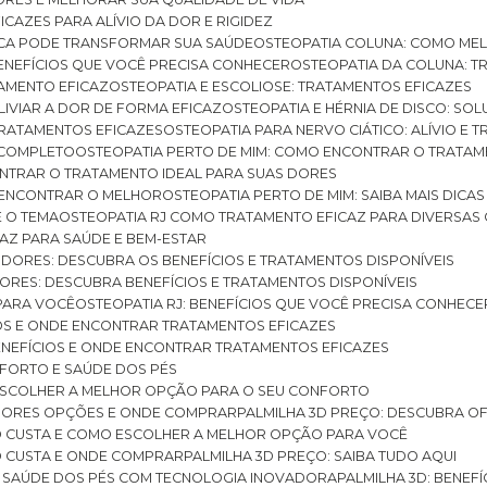
ICAZES PARA ALÍVIO DA DOR E RIGIDEZ
TICA PODE TRANSFORMAR SUA SAÚDE
OSTEOPATIA COLUNA: COMO ME
BENEFÍCIOS QUE VOCÊ PRECISA CONHECER
OSTEOPATIA DA COLUNA: T
ATAMENTO EFICAZ
OSTEOPATIA E ESCOLIOSE: TRATAMENTOS EFICAZES
ALIVIAR A DOR DE FORMA EFICAZ
OSTEOPATIA E HÉRNIA DE DISCO: SO
 TRATAMENTOS EFICAZES
OSTEOPATIA PARA NERVO CIÁTICO: ALÍVIO E
A COMPLETO
OSTEOPATIA PERTO DE MIM: COMO ENCONTRAR O TRATAM
ONTRAR O TRATAMENTO IDEAL PARA SUAS DORES
A ENCONTRAR O MELHOR
OSTEOPATIA PERTO DE MIM: SAIBA MAIS DIC
E O TEMA
OSTEOPATIA RJ COMO TRATAMENTO EFICAZ PARA DIVERSAS
CAZ PARA SAÚDE E BEM-ESTAR
S DORES: DESCUBRA OS BENEFÍCIOS E TRATAMENTOS DISPONÍVEIS
DORES: DESCUBRA BENEFÍCIOS E TRATAMENTOS DISPONÍVEIS
 PARA VOCÊ
OSTEOPATIA RJ: BENEFÍCIOS QUE VOCÊ PRECISA CONHECE
CIOS E ONDE ENCONTRAR TRATAMENTOS EFICAZES
 BENEFÍCIOS E ONDE ENCONTRAR TRATAMENTOS EFICAZES
FORTO E SAÚDE DOS PÉS
 ESCOLHER A MELHOR OPÇÃO PARA O SEU CONFORTO
LHORES OPÇÕES E ONDE COMPRAR
PALMILHA 3D PREÇO: DESCUBRA OF
TO CUSTA E COMO ESCOLHER A MELHOR OPÇÃO PARA VOCÊ
O CUSTA E ONDE COMPRAR
PALMILHA 3D PREÇO: SAIBA TUDO AQUI
E SAÚDE DOS PÉS COM TECNOLOGIA INOVADORA
PALMILHA 3D: BENE