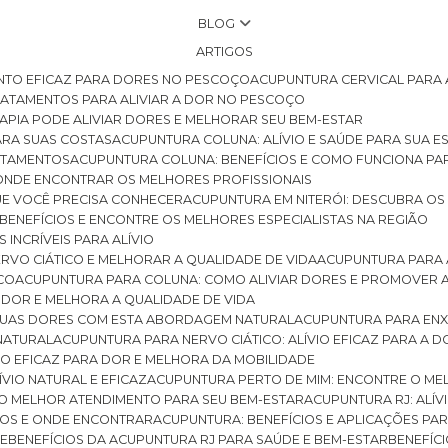
BLOG
ARTIGOS
NTO EFICAZ PARA DORES NO PESCOÇO
ACUPUNTURA CERVICAL PARA 
TRATAMENTOS PARA ALIVIAR A DOR NO PESCOÇO
RAPIA PODE ALIVIAR DORES E MELHORAR SEU BEM-ESTAR
ARA SUAS COSTAS
ACUPUNTURA COLUNA: ALÍVIO E SAÚDE PARA SUA E
RATAMENTOS
ACUPUNTURA COLUNA: BENEFÍCIOS E COMO FUNCIONA PA
E ONDE ENCONTRAR OS MELHORES PROFISSIONAIS
QUE VOCÊ PRECISA CONHECER
ACUPUNTURA EM NITERÓI: DESCUBRA OS
 BENEFÍCIOS E ENCONTRE OS MELHORES ESPECIALISTAS NA REGIÃO
 INCRÍVEIS PARA ALÍVIO
ERVO CIÁTICO E MELHORAR A QUALIDADE DE VIDA
ACUPUNTURA PARA 
ICO
ACUPUNTURA PARA COLUNA: COMO ALIVIAR DORES E PROMOVER 
 DOR E MELHORA A QUALIDADE DE VIDA
 SUAS DORES COM ESTA ABORDAGEM NATURAL
ACUPUNTURA PARA ENX
 NATURAL
ACUPUNTURA PARA NERVO CIÁTICO: ALÍVIO EFICAZ PARA A 
VIO EFICAZ PARA DOR E MELHORA DA MOBILIDADE
ÍVIO NATURAL E EFICAZ
ACUPUNTURA PERTO DE MIM: ENCONTRE O ME
 O MELHOR ATENDIMENTO PARA SEU BEM-ESTAR
ACUPUNTURA RJ: ALÍV
CIOS E ONDE ENCONTRAR
ACUPUNTURA: BENEFÍCIOS E APLICAÇÕES PA
DE
BENEFÍCIOS DA ACUPUNTURA RJ PARA SAÚDE E BEM-ESTAR
BENEFÍ