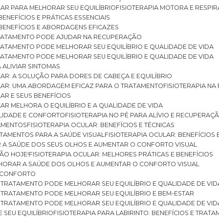
ULAR PARA MELHORAR SEU EQUILÍBRIO
FISIOTERAPIA MOTORA E RESPIR
BENEFÍCIOS E PRÁTICAS ESSENCIAIS
: BENEFÍCIOS E ABORDAGENS EFICAZES
O TRATAMENTO PODE AJUDAR NA RECUPERAÇÃO
 TRATAMENTO PODE MELHORAR SEU EQUILÍBRIO E QUALIDADE DE VIDA
 TRATAMENTO PODE MELHORAR SEU EQUILÍBRIO E QUALIDADE DE VIDA
RA ALIVIAR SINTOMAS
ULAR: A SOLUÇÃO PARA DORES DE CABEÇA E EQUILÍBRIO
BULAR: UMA ABORDAGEM EFICAZ PARA O TRATAMENTO
FISIOTERAPIA N
LAR E SEUS BENEFÍCIOS
ULAR MELHORA O EQUILÍBRIO E A QUALIDADE DE VIDA
ILIDADE E CONFORTO
FISIOTERAPIA NO PÉ PARA ALÍVIO E RECUPERAÇÃ
TAMENTOS
FISIOTERAPIA OCULAR: BENEFÍCIOS E TÉCNICAS
RATAMENTOS PARA A SAÚDE VISUAL
FISIOTERAPIA OCULAR: BENEFÍCIOS
R A SAÚDE DOS SEUS OLHOS E AUMENTAR O CONFORTO VISUAL
SÃO HOJE!
FISIOTERAPIA OCULAR: MELHORES PRÁTICAS E BENEFÍCIOS
ELHORAR A SAÚDE DOS OLHOS E AUMENTAR O CONFORTO VISUAL
 E CONFORTO
 O TRATAMENTO PODE MELHORAR SEU EQUILÍBRIO E QUALIDADE DE VID
 O TRATAMENTO PODE MELHORAR SEU EQUILÍBRIO E BEM-ESTAR
 O TRATAMENTO PODE MELHORAR SEU EQUILÍBRIO E QUALIDADE DE VID
E SEU EQUILÍBRIO
FISIOTERAPIA PARA LABIRINTO: BENEFÍCIOS E TRAT