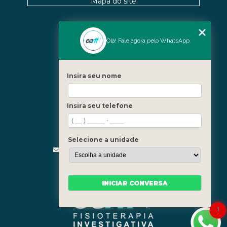
Mapa do site
Nossas Unidades
Olá! Fale agora pelo WhatsApp
Icaraí - Niterói
Freguesia - Rio de Janeiro
Insira seu nome
Barra - Rio de Janeiro
Copacabana - Rio de Janeiro
Insira seu telefone
Fale Conosco
(21) 3619-5657
(21) 99390-3850
Selecione a unidade
contato@fisioterapiainvestigativa.com
Segunda a sexta, das 7h às 21h
INICIAR CONVERSA
1