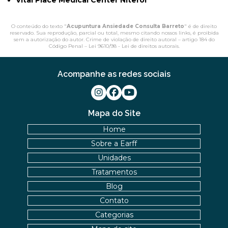
Vital Place Medical Center Niterói
O conteúdo do texto "
Acupuntura Ansiedade Consulta Barreto
" é de direito
reservado. Sua reprodução, parcial ou total, mesmo citando nossos links, é proibida
sem a autorização do autor. Crime de violação de direito autoral – artigo 184 do
Código Penal –
Lei 9610/98 - Lei de direitos autorais
.
Acompanhe as redes sociais
Mapa do Site
Home
Sobre a Earff
Unidades
Tratamentos
Blog
Contato
Categorias