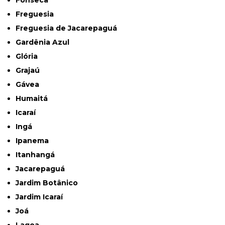
Fonseca
Freguesia
Freguesia de Jacarepaguá
Gardênia Azul
Glória
Grajaú
Gávea
Humaitá
Icaraí
Ingá
Ipanema
Itanhangá
Jacarepaguá
Jardim Botânico
Jardim Icaraí
Joá