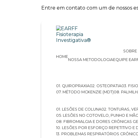
Entre em contato com um de nossos esp
SOBRE
HOME
NOSSA METODOLOGIA
EQUIPE EAR
01. QUIROPRAXIA
02. OSTEOPATIA
03. FI
07. MÉTODO MCKENZIE (MDT)
08. PALMI
01. LESÕES DE COLUNA
02. TONTURAS, VE
05. LESÕES NO COTOVELO, PUNHO E MÃ
08. FIBROMIALGIA E DORES CRÔNICAS 
10. LESÕES POR ESFORÇO REPETITIVO 
13. PROBLEMAS RESPIRATÓRIOS CRÔNIC