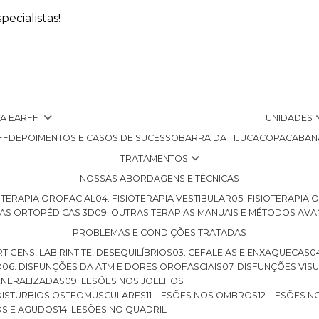
ecialistas!
 A EARFF
UNIDADES
FF
DEPOIMENTOS E CASOS DE SUCESSO
BARRA DA TIJUCA
COPACABAN
TRATAMENTOS
NOSSAS ABORDAGENS E TÉCNICAS
SIOTERAPIA OROFACIAL
04. FISIOTERAPIA VESTIBULAR
05. FISIOTERAPIA
LHAS ORTOPÉDICAS 3D
09. OUTRAS TERAPIAS MANUAIS E MÉTODOS AV
PROBLEMAS E CONDIÇÕES TRATADAS
RTIGENS, LABIRINTITE, DESEQUILÍBRIOS
03. CEFALEIAS E ENXAQUECAS
O
06. DISFUNÇÕES DA ATM E DORES OROFASCIAIS
07. DISFUNÇÕES VIS
GENERALIZADAS
09. LESÕES NOS JOELHOS
E DISTÚRBIOS OSTEOMUSCULARES
11. LESÕES NOS OMBROS
12. LESÕES 
OS E AGUDOS
14. LESÕES NO QUADRIL