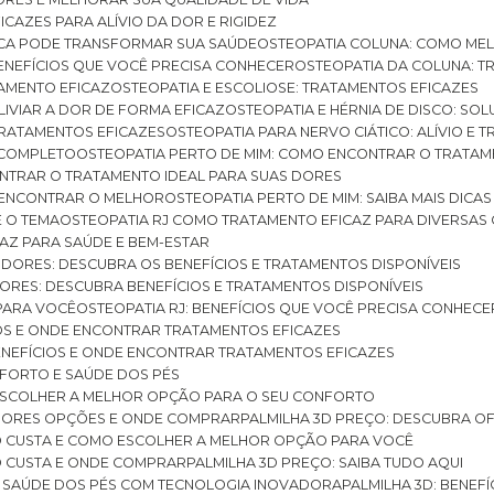
ICAZES PARA ALÍVIO DA DOR E RIGIDEZ
TICA PODE TRANSFORMAR SUA SAÚDE
OSTEOPATIA COLUNA: COMO ME
BENEFÍCIOS QUE VOCÊ PRECISA CONHECER
OSTEOPATIA DA COLUNA: T
ATAMENTO EFICAZ
OSTEOPATIA E ESCOLIOSE: TRATAMENTOS EFICAZES
ALIVIAR A DOR DE FORMA EFICAZ
OSTEOPATIA E HÉRNIA DE DISCO: SO
 TRATAMENTOS EFICAZES
OSTEOPATIA PARA NERVO CIÁTICO: ALÍVIO E
A COMPLETO
OSTEOPATIA PERTO DE MIM: COMO ENCONTRAR O TRATAM
ONTRAR O TRATAMENTO IDEAL PARA SUAS DORES
A ENCONTRAR O MELHOR
OSTEOPATIA PERTO DE MIM: SAIBA MAIS DIC
E O TEMA
OSTEOPATIA RJ COMO TRATAMENTO EFICAZ PARA DIVERSAS
CAZ PARA SAÚDE E BEM-ESTAR
S DORES: DESCUBRA OS BENEFÍCIOS E TRATAMENTOS DISPONÍVEIS
DORES: DESCUBRA BENEFÍCIOS E TRATAMENTOS DISPONÍVEIS
 PARA VOCÊ
OSTEOPATIA RJ: BENEFÍCIOS QUE VOCÊ PRECISA CONHECE
CIOS E ONDE ENCONTRAR TRATAMENTOS EFICAZES
 BENEFÍCIOS E ONDE ENCONTRAR TRATAMENTOS EFICAZES
FORTO E SAÚDE DOS PÉS
 ESCOLHER A MELHOR OPÇÃO PARA O SEU CONFORTO
LHORES OPÇÕES E ONDE COMPRAR
PALMILHA 3D PREÇO: DESCUBRA OF
TO CUSTA E COMO ESCOLHER A MELHOR OPÇÃO PARA VOCÊ
O CUSTA E ONDE COMPRAR
PALMILHA 3D PREÇO: SAIBA TUDO AQUI
E SAÚDE DOS PÉS COM TECNOLOGIA INOVADORA
PALMILHA 3D: BENE