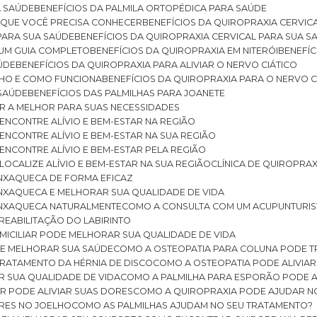
A SAÚDE
BENEFÍCIOS DA PALMILA ORTOPÉDICA PARA SAÚDE
E QUE VOCÊ PRECISA CONHECER
BENEFÍCIOS DA QUIROPRAXIA CERVIC
 PARA SUA SAÚDE
BENEFÍCIOS DA QUIROPRAXIA CERVICAL PARA SUA 
: UM GUIA COMPLETO
BENEFÍCIOS DA QUIROPRAXIA EM NITERÓI
BENEFÍ
AÚDE
BENEFÍCIOS DA QUIROPRAXIA PARA ALIVIAR O NERVO CIÁTICO
ELHO E COMO FUNCIONA
BENEFÍCIOS DA QUIROPRAXIA PARA O NERVO C
 SAÚDE
BENEFÍCIOS DAS PALMILHAS PARA JOANETE
ER A MELHOR PARA SUAS NECESSIDADES
: ENCONTRE ALÍVIO E BEM-ESTAR NA REGIÃO
: ENCONTRE ALÍVIO E BEM-ESTAR NA SUA REGIÃO
: ENCONTRE ALÍVIO E BEM-ESTAR PELA REGIÃO
 LOCALIZE ALÍVIO E BEM-ESTAR NA SUA REGIÃO
CLÍNICA DE QUIROPRA
ENXAQUECA DE FORMA EFICAZ
ENXAQUECA E MELHORAR SUA QUALIDADE DE VIDA
 ENXAQUECA NATURALMENTE
COMO A CONSULTA COM UM ACUPUNTURI
 REABILITAÇÃO DO LABIRINTO
OMICILIAR PODE MELHORAR SUA QUALIDADE DE VIDA
DE MELHORAR SUA SAÚDE
COMO A OSTEOPATIA PARA COLUNA PODE 
TRATAMENTO DA HÉRNIA DE DISCO
COMO A OSTEOPATIA PODE ALIVIAR
R SUA QUALIDADE DE VIDA
COMO A PALMILHA PARA ESPORÃO PODE A
AR PODE ALIVIAR SUAS DORES
COMO A QUIROPRAXIA PODE AJUDAR N
ORES NO JOELHO
COMO AS PALMILHAS AJUDAM NO SEU TRATAMENTO?