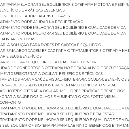
ULAR PARA MELHORAR SEU EQUILÍBRIO
FISIOTERAPIA MOTORA E RESPIR
BENEFÍCIOS E PRÁTICAS ESSENCIAIS
: BENEFÍCIOS E ABORDAGENS EFICAZES
O TRATAMENTO PODE AJUDAR NA RECUPERAÇÃO
 TRATAMENTO PODE MELHORAR SEU EQUILÍBRIO E QUALIDADE DE VIDA
 TRATAMENTO PODE MELHORAR SEU EQUILÍBRIO E QUALIDADE DE VIDA
RA ALIVIAR SINTOMAS
ULAR: A SOLUÇÃO PARA DORES DE CABEÇA E EQUILÍBRIO
BULAR: UMA ABORDAGEM EFICAZ PARA O TRATAMENTO
FISIOTERAPIA N
LAR E SEUS BENEFÍCIOS
ULAR MELHORA O EQUILÍBRIO E A QUALIDADE DE VIDA
ILIDADE E CONFORTO
FISIOTERAPIA NO PÉ PARA ALÍVIO E RECUPERAÇÃ
TAMENTOS
FISIOTERAPIA OCULAR: BENEFÍCIOS E TÉCNICAS
RATAMENTOS PARA A SAÚDE VISUAL
FISIOTERAPIA OCULAR: BENEFÍCIOS
R A SAÚDE DOS SEUS OLHOS E AUMENTAR O CONFORTO VISUAL
SÃO HOJE!
FISIOTERAPIA OCULAR: MELHORES PRÁTICAS E BENEFÍCIOS
ELHORAR A SAÚDE DOS OLHOS E AUMENTAR O CONFORTO VISUAL
 E CONFORTO
 O TRATAMENTO PODE MELHORAR SEU EQUILÍBRIO E QUALIDADE DE VID
 O TRATAMENTO PODE MELHORAR SEU EQUILÍBRIO E BEM-ESTAR
 O TRATAMENTO PODE MELHORAR SEU EQUILÍBRIO E QUALIDADE DE VID
E SEU EQUILÍBRIO
FISIOTERAPIA PARA LABIRINTO: BENEFÍCIOS E TRAT