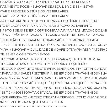
O TRATAMENTO PODE MELHORAR O EQUILÍBRIO E BEM-ESTAR
O TRATAMENTO PODE MELHORAR SEU EQUILÍBRIO E BEM-ESTAR
RATAR E PREVENIR DISTÚRBIOS VESTIBULARES
RATAR E PREVENIR DISTÚRBIOS VESTIBULARES
 COMO O TRATAMENTO PODE MELHORAR O EQUILÍBRIO E BEM-ESTAR
NTO EFICAZ
FISIOTERAPIA PARA REABILITAÇÃO DO LABIRINTO
BIRINTO E SEUS BENEFÍCIOS
FISIOTERAPIA PARA REABILITAÇÃO DO L
AR É A SOLUÇÃO IDEAL PARA MELHORAR A SAÚDE PULMONAR EM CASA
AR É SOLUÇÃO IDEAL PARA MELHORAR SAÚDE PULMONAR EM CASA
 EFICAZ
FISIOTERAPIA RESPIRATÓRIA DOMICILIAR EFICAZ: SAIBA TUDO
R PARA MELHORAR A QUALIDADE DE VIDA
FISIOTERAPIA RESPIRATÓRIA 
TITE: BENEFÍCIOS E TRATAMENTOS
NTITE: COMO ALIVIAR SINTOMAS E MELHORAR A QUALIDADE DE VIDA
TITE: COMO ALIVIAR SINTOMAS E MELHORAR O EQUILÍBRIO
TITE: O GUIA COMPLETO
FISIOTERAPIA: BENEFÍCIOS E IMPORTÂNCIA DA 
IA PARA A SUA SAÚDE
FISIOTERAPIA: BENEFÍCIOS E TRATAMENTOS
MEL
ARA ALÍVIO DA DOR E BEM-ESTAR
MELHORES PALMILHAS JOANETE PAR
E BENEFICIAR SUA SAÚDE
O QUE É QUIROPRAXIA?
O QUE É RPG NA FIS
IA E BENEFÍCIOS DO TRATAMENTO
OS BENEFÍCIOS DA ACUPUNTURA PA
US SINTOMAS
OSTEOPATIA CERVICAL: BENEFÍCIOS E TRATAMENTOS
E VOCÊ PRECISA CONHECER
OSTEOPATIA CERVICAL: COMO ALIVIAR DO
DORES E MELHORAR A QUALIDADE DE VIDA
DORES E MELHORAR SUA QUALIDADE DE VIDA