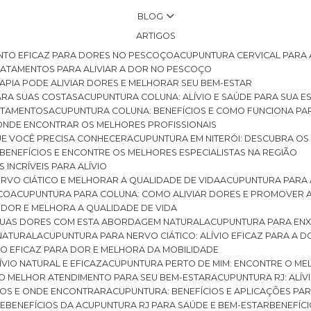
BLOG
ARTIGOS
NTO EFICAZ PARA DORES NO PESCOÇO
ACUPUNTURA CERVICAL PARA 
TRATAMENTOS PARA ALIVIAR A DOR NO PESCOÇO
RAPIA PODE ALIVIAR DORES E MELHORAR SEU BEM-ESTAR
ARA SUAS COSTAS
ACUPUNTURA COLUNA: ALÍVIO E SAÚDE PARA SUA E
RATAMENTOS
ACUPUNTURA COLUNA: BENEFÍCIOS E COMO FUNCIONA PA
E ONDE ENCONTRAR OS MELHORES PROFISSIONAIS
QUE VOCÊ PRECISA CONHECER
ACUPUNTURA EM NITERÓI: DESCUBRA OS
 BENEFÍCIOS E ENCONTRE OS MELHORES ESPECIALISTAS NA REGIÃO
 INCRÍVEIS PARA ALÍVIO
ERVO CIÁTICO E MELHORAR A QUALIDADE DE VIDA
ACUPUNTURA PARA 
ICO
ACUPUNTURA PARA COLUNA: COMO ALIVIAR DORES E PROMOVER 
 DOR E MELHORA A QUALIDADE DE VIDA
 SUAS DORES COM ESTA ABORDAGEM NATURAL
ACUPUNTURA PARA ENX
 NATURAL
ACUPUNTURA PARA NERVO CIÁTICO: ALÍVIO EFICAZ PARA A 
VIO EFICAZ PARA DOR E MELHORA DA MOBILIDADE
ÍVIO NATURAL E EFICAZ
ACUPUNTURA PERTO DE MIM: ENCONTRE O ME
 O MELHOR ATENDIMENTO PARA SEU BEM-ESTAR
ACUPUNTURA RJ: ALÍV
CIOS E ONDE ENCONTRAR
ACUPUNTURA: BENEFÍCIOS E APLICAÇÕES PA
DE
BENEFÍCIOS DA ACUPUNTURA RJ PARA SAÚDE E BEM-ESTAR
BENEFÍ