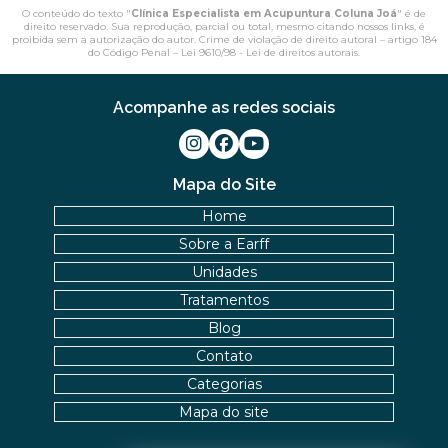
O conteúdo do texto "
Clínica Especialista em Acupuntura Coluna Joá
" é de
direito reservado. Sua reprodução, parcial ou total, mesmo citando nossos links, é
proibida sem a autorização do autor. Crime de violação de direito autoral – artigo 184
do Código Penal –
Lei 9610/98 - Lei de direitos autorais
.
Acompanhe as redes sociais
Mapa do Site
Home
Sobre a Earff
Unidades
Tratamentos
Blog
Contato
Categorias
Mapa do site