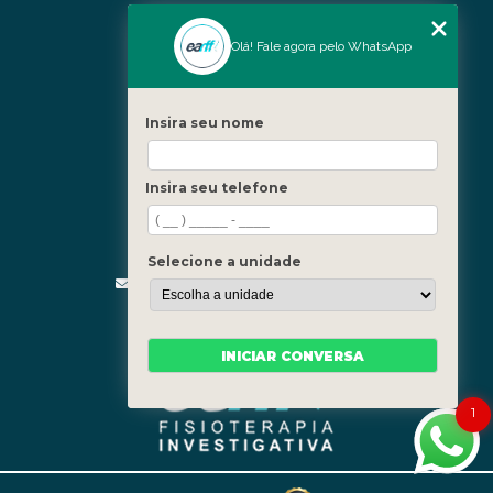
Nossas Unidades
Olá! Fale agora pelo WhatsApp
Icaraí - Niterói
Freguesia - Rio de Janeiro
Insira seu nome
Barra - Rio de Janeiro
Copacabana - Rio de Janeiro
Insira seu telefone
Fale Conosco
(21) 3619-5657
(21) 99390-3850
Selecione a unidade
contato@fisioterapiainvestigativa.com
Segunda a sexta, das 7h às 21h
INICIAR CONVERSA
1