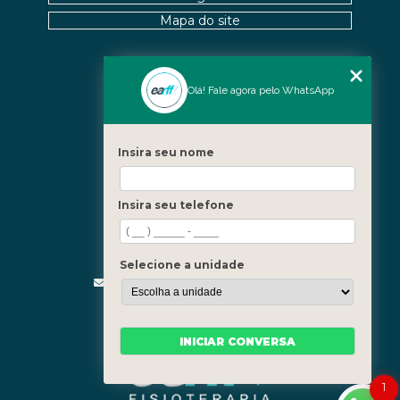
Mapa do site
Nossas Unidades
Olá! Fale agora pelo WhatsApp
Icaraí - Niterói
Freguesia - Rio de Janeiro
Insira seu nome
Barra - Rio de Janeiro
Copacabana - Rio de Janeiro
Insira seu telefone
Fale Conosco
(21) 3619-5657
(21) 99390-3850
Selecione a unidade
contato@fisioterapiainvestigativa.com
Segunda a sexta, das 7h às 21h
INICIAR CONVERSA
1