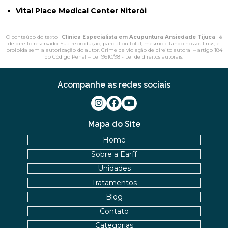
Vital Place Medical Center Niterói
O conteúdo do texto "
Clínica Especialista em Acupuntura Ansiedade Tijuca
" é
de direito reservado. Sua reprodução, parcial ou total, mesmo citando nossos links, é
proibida sem a autorização do autor. Crime de violação de direito autoral – artigo 184
do Código Penal –
Lei 9610/98 - Lei de direitos autorais
.
Acompanhe as redes sociais
Mapa do Site
Home
Sobre a Earff
Unidades
Tratamentos
Blog
Contato
Categorias