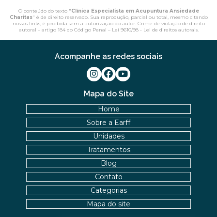
O conteúdo do texto "
Clínica Especialista em Acupuntura Ansiedade
Charitas
" é de direito reservado. Sua reprodução, parcial ou total, mesmo citando
nossos links, é proibida sem a autorização do autor. Crime de violação de direito
autoral – artigo 184 do Código Penal –
Lei 9610/98 - Lei de direitos autorais
.
Acompanhe as redes sociais
Mapa do Site
Home
Sobre a Earff
Unidades
Tratamentos
Blog
Contato
Categorias
Mapa do site