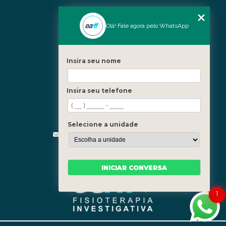
Nossas Unidades
Olá! Fale agora pelo WhatsApp
Icaraí - Niterói
Freguesia - Rio de Janeiro
Insira seu nome
Barra - Rio de Janeiro
Copacabana - Rio de Janeiro
Insira seu telefone
Fale Conosco
(21) 3619-5657
(21) 99390-3850
Selecione a unidade
contato@fisioterapiainvestigativa.com
Segunda a sexta, das 7h às 21h
INICIAR CONVERSA
1