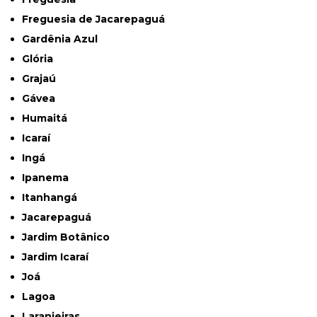
Freguesia de Jacarepaguá
Gardênia Azul
Glória
Grajaú
Gávea
Humaitá
Icaraí
Ingá
Ipanema
Itanhangá
Jacarepaguá
Jardim Botânico
Jardim Icaraí
Joá
Lagoa
Laranjeiras