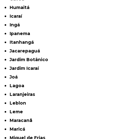
Humaitá
Icaraí
Ingá
Ipanema
Itanhangá
Jacarepaguá
Jardim Botânico
Jardim Icaraí
Joá
Lagoa
Laranjeiras
Leblon
Leme
Maracanã
Maricá
Miguel de Frias