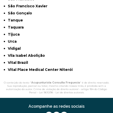
São Francisco Xavier
São Gonçalo
Tanque
Taquara
Tijuca
Urca
Vidigal
Vila Isabel Abolição
Vital Brazil
Vital Place Medical Center Niterói
O conteúdo do texto "
Acupunturista Consulta Freguesia
" é de direito reservado.
Sua reprodução, parcial ou total, mesmo citando nossos links, é proibida sem a
autorização do autor. Crime de violação de direito autoral – artigo 184 do Código
Penal –
Lei 9610/98 - Lei de direitos autorais
.
Acompanhe as redes sociais