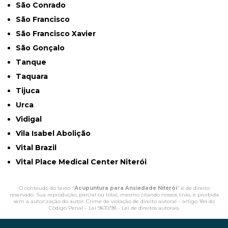
São Conrado
São Francisco
São Francisco Xavier
São Gonçalo
Tanque
Taquara
Tijuca
Urca
Vidigal
Vila Isabel Abolição
Vital Brazil
Vital Place Medical Center Niterói
O conteúdo do texto "
Acupuntura para Ansiedade Niterói
" é de direito
reservado. Sua reprodução, parcial ou total, mesmo citando nossos links, é proibida
sem a autorização do autor. Crime de violação de direito autoral – artigo 184 do
Código Penal –
Lei 9610/98 - Lei de direitos autorais
.