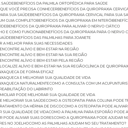
A SAÚDE
BENEFÍCIOS DA PALMILA ORTOPÉDICA PARA SAÚDE
E QUE VOCÊ PRECISA CONHECER
BENEFÍCIOS DA QUIROPRAXIA CERVIC
 PARA SUA SAÚDE
BENEFÍCIOS DA QUIROPRAXIA CERVICAL PARA SUA 
: UM GUIA COMPLETO
BENEFÍCIOS DA QUIROPRAXIA EM NITERÓI
BENEFÍ
AÚDE
BENEFÍCIOS DA QUIROPRAXIA PARA ALIVIAR O NERVO CIÁTICO
ELHO E COMO FUNCIONA
BENEFÍCIOS DA QUIROPRAXIA PARA O NERVO C
 SAÚDE
BENEFÍCIOS DAS PALMILHAS PARA JOANETE
ER A MELHOR PARA SUAS NECESSIDADES
: ENCONTRE ALÍVIO E BEM-ESTAR NA REGIÃO
: ENCONTRE ALÍVIO E BEM-ESTAR NA SUA REGIÃO
: ENCONTRE ALÍVIO E BEM-ESTAR PELA REGIÃO
 LOCALIZE ALÍVIO E BEM-ESTAR NA SUA REGIÃO
CLÍNICA DE QUIROPRA
ENXAQUECA DE FORMA EFICAZ
ENXAQUECA E MELHORAR SUA QUALIDADE DE VIDA
 ENXAQUECA NATURALMENTE
COMO A CONSULTA COM UM ACUPUNTURI
 REABILITAÇÃO DO LABIRINTO
OMICILIAR PODE MELHORAR SUA QUALIDADE DE VIDA
DE MELHORAR SUA SAÚDE
COMO A OSTEOPATIA PARA COLUNA PODE 
TRATAMENTO DA HÉRNIA DE DISCO
COMO A OSTEOPATIA PODE ALIVIAR
R SUA QUALIDADE DE VIDA
COMO A PALMILHA PARA ESPORÃO PODE A
AR PODE ALIVIAR SUAS DORES
COMO A QUIROPRAXIA PODE AJUDAR N
ORES NO JOELHO
COMO AS PALMILHAS AJUDAM NO SEU TRATAMENTO?