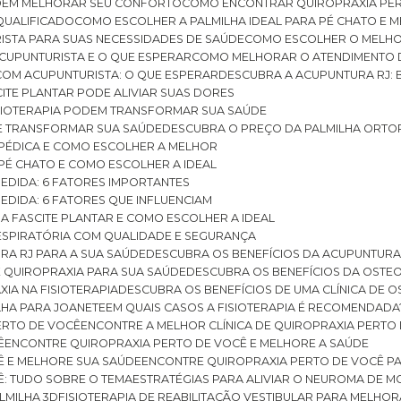
ODEM MELHORAR SEU CONFORTO
COMO ENCONTRAR QUIROPRAXIA PER
QUALIFICADO
COMO ESCOLHER A PALMILHA IDEAL PARA PÉ CHATO E
ISTA PARA SUAS NECESSIDADES DE SAÚDE
COMO ESCOLHER O MELH
CUPUNTURISTA E O QUE ESPERAR
COMO MELHORAR O ATENDIMENTO D
 COM ACUPUNTURISTA: O QUE ESPERAR
DESCUBRA A ACUPUNTURA RJ: 
ITE PLANTAR PODE ALIVIAR SUAS DORES
ISIOTERAPIA PODEM TRANSFORMAR SUA SAÚDE
E TRANSFORMAR SUA SAÚDE
DESCUBRA O PREÇO DA PALMILHA ORTO
OPÉDICA E COMO ESCOLHER A MELHOR
 PÉ CHATO E COMO ESCOLHER A IDEAL
MEDIDA: 6 FATORES IMPORTANTES
EDIDA: 6 FATORES QUE INFLUENCIAM
A FASCITE PLANTAR E COMO ESCOLHER A IDEAL
RESPIRATÓRIA COM QUALIDADE E SEGURANÇA
RA RJ PARA A SUA SAÚDE
DESCUBRA OS BENEFÍCIOS DA ACUPUNTURA
DE QUIROPRAXIA PARA SUA SAÚDE
DESCUBRA OS BENEFÍCIOS DA OSTE
XIA NA FISIOTERAPIA
DESCUBRA OS BENEFÍCIOS DE UMA CLÍNICA DE 
LHA PARA JOANETE
EM QUAIS CASOS A FISIOTERAPIA É RECOMENDADA
PERTO DE VOCÊ
ENCONTRE A MELHOR CLÍNICA DE QUIROPRAXIA PERTO
Ê
ENCONTRE QUIROPRAXIA PERTO DE VOCÊ E MELHORE A SAÚDE
Ê E MELHORE SUA SAÚDE
ENCONTRE QUIROPRAXIA PERTO DE VOCÊ PA
Ê: TUDO SOBRE O TEMA
ESTRATÉGIAS PARA ALIVIAR O NEUROMA DE 
LMILHA 3D
FISIOTERAPIA DE REABILITAÇÃO VESTIBULAR PARA MELHOR