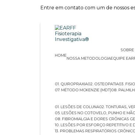
Entre em contato com um de nossos esp
SOBRE
HOME
NOSSA METODOLOGIA
EQUIPE EAR
01. QUIROPRAXIA
02. OSTEOPATIA
03. FI
07. MÉTODO MCKENZIE (MDT)
08. PALMI
01. LESÕES DE COLUNA
02. TONTURAS, VE
05. LESÕES NO COTOVELO, PUNHO E MÃ
08. FIBROMIALGIA E DORES CRÔNICAS 
10. LESÕES POR ESFORÇO REPETITIVO 
13. PROBLEMAS RESPIRATÓRIOS CRÔNIC