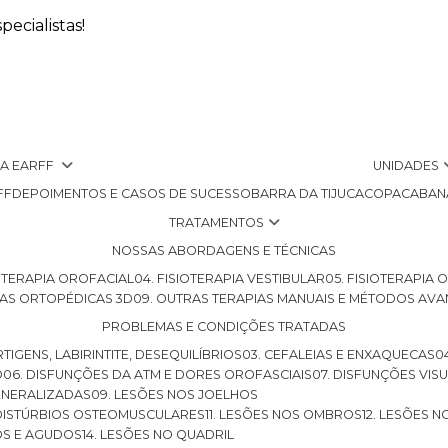
ecialistas!
 A EARFF
UNIDADES
FF
DEPOIMENTOS E CASOS DE SUCESSO
BARRA DA TIJUCA
COPACABAN
TRATAMENTOS
NOSSAS ABORDAGENS E TÉCNICAS
SIOTERAPIA OROFACIAL
04. FISIOTERAPIA VESTIBULAR
05. FISIOTERAPIA
LHAS ORTOPÉDICAS 3D
09. OUTRAS TERAPIAS MANUAIS E MÉTODOS AV
PROBLEMAS E CONDIÇÕES TRATADAS
RTIGENS, LABIRINTITE, DESEQUILÍBRIOS
03. CEFALEIAS E ENXAQUECAS
O
06. DISFUNÇÕES DA ATM E DORES OROFASCIAIS
07. DISFUNÇÕES VIS
GENERALIZADAS
09. LESÕES NOS JOELHOS
E DISTÚRBIOS OSTEOMUSCULARES
11. LESÕES NOS OMBROS
12. LESÕES 
OS E AGUDOS
14. LESÕES NO QUADRIL