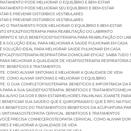
O TRATAMENTO PODE MELHORAR O EQUILÍBRIO E BEM-ESTAR
O TRATAMENTO PODE MELHORAR SEU EQUILÍBRIO E BEM-ESTAR
RATAR E PREVENIR DISTÚRBIOS VESTIBULARES
RATAR E PREVENIR DISTÚRBIOS VESTIBULARES
 COMO O TRATAMENTO PODE MELHORAR O EQUILÍBRIO E BEM-ESTAR
NTO EFICAZ
FISIOTERAPIA PARA REABILITAÇÃO DO LABIRINTO
BIRINTO E SEUS BENEFÍCIOS
FISIOTERAPIA PARA REABILITAÇÃO DO L
AR É A SOLUÇÃO IDEAL PARA MELHORAR A SAÚDE PULMONAR EM CASA
AR É SOLUÇÃO IDEAL PARA MELHORAR SAÚDE PULMONAR EM CASA
 EFICAZ
FISIOTERAPIA RESPIRATÓRIA DOMICILIAR EFICAZ: SAIBA TUDO
R PARA MELHORAR A QUALIDADE DE VIDA
FISIOTERAPIA RESPIRATÓRIA 
TITE: BENEFÍCIOS E TRATAMENTOS
NTITE: COMO ALIVIAR SINTOMAS E MELHORAR A QUALIDADE DE VIDA
TITE: COMO ALIVIAR SINTOMAS E MELHORAR O EQUILÍBRIO
TITE: O GUIA COMPLETO
FISIOTERAPIA: BENEFÍCIOS E IMPORTÂNCIA DA 
IA PARA A SUA SAÚDE
FISIOTERAPIA: BENEFÍCIOS E TRATAMENTOS
MEL
ARA ALÍVIO DA DOR E BEM-ESTAR
MELHORES PALMILHAS JOANETE PAR
E BENEFICIAR SUA SAÚDE
O QUE É QUIROPRAXIA?
O QUE É RPG NA FIS
IA E BENEFÍCIOS DO TRATAMENTO
OS BENEFÍCIOS DA ACUPUNTURA PA
US SINTOMAS
OSTEOPATIA CERVICAL: BENEFÍCIOS E TRATAMENTOS
E VOCÊ PRECISA CONHECER
OSTEOPATIA CERVICAL: COMO ALIVIAR DO
DORES E MELHORAR A QUALIDADE DE VIDA
DORES E MELHORAR SUA QUALIDADE DE VIDA