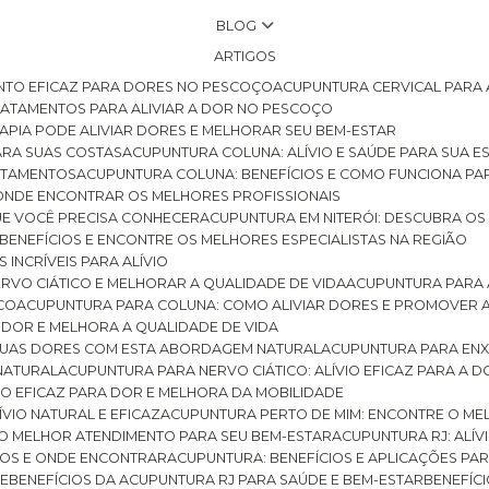
BLOG
ARTIGOS
NTO EFICAZ PARA DORES NO PESCOÇO
ACUPUNTURA CERVICAL PARA 
TRATAMENTOS PARA ALIVIAR A DOR NO PESCOÇO
RAPIA PODE ALIVIAR DORES E MELHORAR SEU BEM-ESTAR
ARA SUAS COSTAS
ACUPUNTURA COLUNA: ALÍVIO E SAÚDE PARA SUA E
RATAMENTOS
ACUPUNTURA COLUNA: BENEFÍCIOS E COMO FUNCIONA PA
E ONDE ENCONTRAR OS MELHORES PROFISSIONAIS
QUE VOCÊ PRECISA CONHECER
ACUPUNTURA EM NITERÓI: DESCUBRA OS
 BENEFÍCIOS E ENCONTRE OS MELHORES ESPECIALISTAS NA REGIÃO
 INCRÍVEIS PARA ALÍVIO
ERVO CIÁTICO E MELHORAR A QUALIDADE DE VIDA
ACUPUNTURA PARA 
ICO
ACUPUNTURA PARA COLUNA: COMO ALIVIAR DORES E PROMOVER 
 DOR E MELHORA A QUALIDADE DE VIDA
 SUAS DORES COM ESTA ABORDAGEM NATURAL
ACUPUNTURA PARA ENX
 NATURAL
ACUPUNTURA PARA NERVO CIÁTICO: ALÍVIO EFICAZ PARA A 
VIO EFICAZ PARA DOR E MELHORA DA MOBILIDADE
ÍVIO NATURAL E EFICAZ
ACUPUNTURA PERTO DE MIM: ENCONTRE O ME
 O MELHOR ATENDIMENTO PARA SEU BEM-ESTAR
ACUPUNTURA RJ: ALÍV
CIOS E ONDE ENCONTRAR
ACUPUNTURA: BENEFÍCIOS E APLICAÇÕES PA
DE
BENEFÍCIOS DA ACUPUNTURA RJ PARA SAÚDE E BEM-ESTAR
BENEFÍ