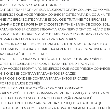
ICAZES PARA ALÍVIO DA DOR E RIGIDEZ
TICA PODE TRANSFORMAR SUA SAÚDE
OSTEOPATIA COLUNA: COMO ME
BENEFÍCIOS QUE VOCÊ PRECISA CONHECER
OSTEOPATIA DA COLUNA: T
ATAMENTO EFICAZ
OSTEOPATIA E ESCOLIOSE: TRATAMENTOS EFICAZES
ALIVIAR A DOR DE FORMA EFICAZ
OSTEOPATIA E HÉRNIA DE DISCO: SO
 TRATAMENTOS EFICAZES
OSTEOPATIA PARA NERVO CIÁTICO: ALÍVIO E
A COMPLETO
OSTEOPATIA PERTO DE MIM: COMO ENCONTRAR O TRATAM
ONTRAR O TRATAMENTO IDEAL PARA SUAS DORES
A ENCONTRAR O MELHOR
OSTEOPATIA PERTO DE MIM: SAIBA MAIS DIC
E O TEMA
OSTEOPATIA RJ COMO TRATAMENTO EFICAZ PARA DIVERSAS
CAZ PARA SAÚDE E BEM-ESTAR
S DORES: DESCUBRA OS BENEFÍCIOS E TRATAMENTOS DISPONÍVEIS
DORES: DESCUBRA BENEFÍCIOS E TRATAMENTOS DISPONÍVEIS
 PARA VOCÊ
OSTEOPATIA RJ: BENEFÍCIOS QUE VOCÊ PRECISA CONHECE
CIOS E ONDE ENCONTRAR TRATAMENTOS EFICAZES
 BENEFÍCIOS E ONDE ENCONTRAR TRATAMENTOS EFICAZES
FORTO E SAÚDE DOS PÉS
 ESCOLHER A MELHOR OPÇÃO PARA O SEU CONFORTO
LHORES OPÇÕES E ONDE COMPRAR
PALMILHA 3D PREÇO: DESCUBRA OF
TO CUSTA E COMO ESCOLHER A MELHOR OPÇÃO PARA VOCÊ
O CUSTA E ONDE COMPRAR
PALMILHA 3D PREÇO: SAIBA TUDO AQUI
E SAÚDE DOS PÉS COM TECNOLOGIA INOVADORA
PALMILHA 3D: BENE