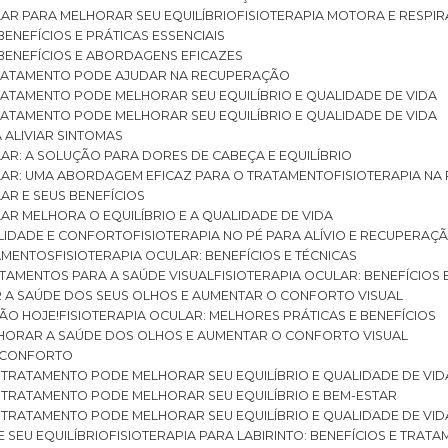
ULAR PARA MELHORAR SEU EQUILÍBRIO
FISIOTERAPIA MOTORA E RESPIR
BENEFÍCIOS E PRÁTICAS ESSENCIAIS
: BENEFÍCIOS E ABORDAGENS EFICAZES
O TRATAMENTO PODE AJUDAR NA RECUPERAÇÃO
 TRATAMENTO PODE MELHORAR SEU EQUILÍBRIO E QUALIDADE DE VIDA
 TRATAMENTO PODE MELHORAR SEU EQUILÍBRIO E QUALIDADE DE VIDA
RA ALIVIAR SINTOMAS
ULAR: A SOLUÇÃO PARA DORES DE CABEÇA E EQUILÍBRIO
BULAR: UMA ABORDAGEM EFICAZ PARA O TRATAMENTO
FISIOTERAPIA N
LAR E SEUS BENEFÍCIOS
ULAR MELHORA O EQUILÍBRIO E A QUALIDADE DE VIDA
ILIDADE E CONFORTO
FISIOTERAPIA NO PÉ PARA ALÍVIO E RECUPERAÇÃ
TAMENTOS
FISIOTERAPIA OCULAR: BENEFÍCIOS E TÉCNICAS
RATAMENTOS PARA A SAÚDE VISUAL
FISIOTERAPIA OCULAR: BENEFÍCIOS
R A SAÚDE DOS SEUS OLHOS E AUMENTAR O CONFORTO VISUAL
SÃO HOJE!
FISIOTERAPIA OCULAR: MELHORES PRÁTICAS E BENEFÍCIOS
ELHORAR A SAÚDE DOS OLHOS E AUMENTAR O CONFORTO VISUAL
 E CONFORTO
 O TRATAMENTO PODE MELHORAR SEU EQUILÍBRIO E QUALIDADE DE VID
 O TRATAMENTO PODE MELHORAR SEU EQUILÍBRIO E BEM-ESTAR
 O TRATAMENTO PODE MELHORAR SEU EQUILÍBRIO E QUALIDADE DE VID
E SEU EQUILÍBRIO
FISIOTERAPIA PARA LABIRINTO: BENEFÍCIOS E TRAT