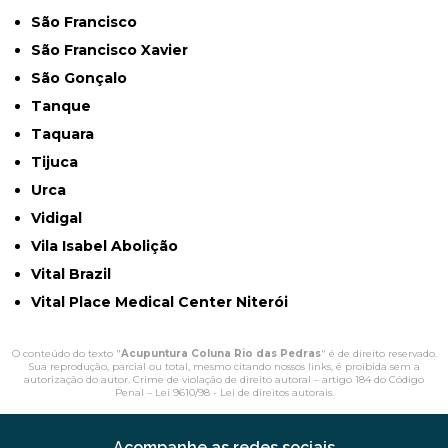
São Francisco
São Francisco Xavier
São Gonçalo
Tanque
Taquara
Tijuca
Urca
Vidigal
Vila Isabel Abolição
Vital Brazil
Vital Place Medical Center Niterói
O conteúdo do texto "
Acupuntura Coluna Rio das Pedras
" é de direito reservado.
Sua reprodução, parcial ou total, mesmo citando nossos links, é proibida sem a
autorização do autor. Crime de violação de direito autoral – artigo 184 do Código
Penal –
Lei 9610/98 - Lei de direitos autorais
.
Acompanhe as redes sociais