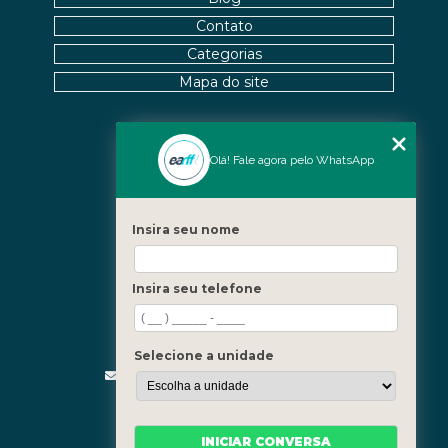
Contato
Categorias
Mapa do site
Nossas Unidades
Olá! Fale agora pelo WhatsApp
Icaraí - Niterói
Freguesia - Rio de Janeiro
Insira seu nome
Barra - Rio de Janeiro
Copacabana - Rio de Janeiro
Insira seu telefone
Fale Conosco
(21) 3619-5657
(21) 99390-3850
Selecione a unidade
contato@fisioterapiainvestigativa.com
Segunda a sexta, das 7h às 21h
INICIAR CONVERSA