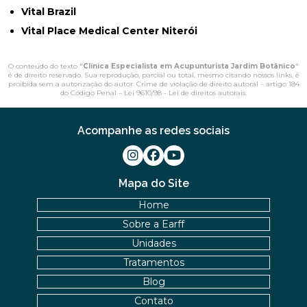
Vital Brazil
Vital Place Medical Center Niterói
O conteúdo do texto "
Clínica Especialista em Acupunturista Jardim Botânico
"
é de direito reservado. Sua reprodução, parcial ou total, mesmo citando nossos links, é
proibida sem a autorização do autor. Crime de violação de direito autoral – artigo 184
do Código Penal –
Lei 9610/98 - Lei de direitos autorais
.
Acompanhe as redes sociais
Mapa do Site
Home
Sobre a Earff
Unidades
Tratamentos
Blog
Contato