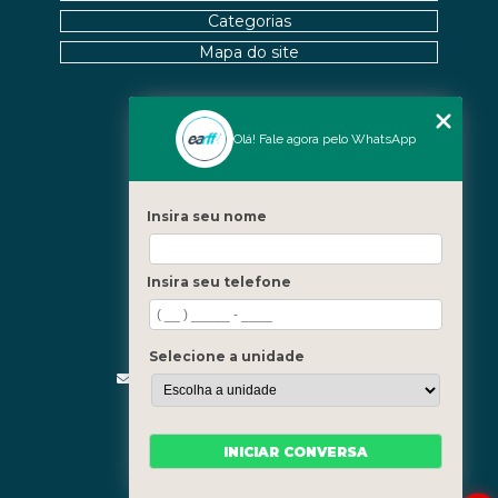
Categorias
Mapa do site
Nossas Unidades
Olá! Fale agora pelo WhatsApp
Icaraí - Niterói
Freguesia - Rio de Janeiro
Insira seu nome
Barra - Rio de Janeiro
Copacabana - Rio de Janeiro
Insira seu telefone
Fale Conosco
(21) 3619-5657
(21) 99390-3850
Selecione a unidade
contato@fisioterapiainvestigativa.com
Segunda a sexta, das 7h às 21h
INICIAR CONVERSA