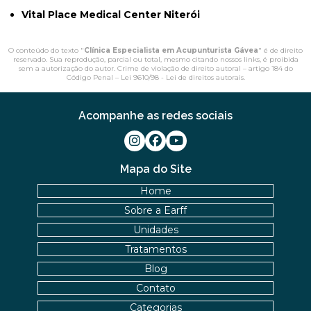
Vital Place Medical Center Niterói
O conteúdo do texto "
Clínica Especialista em Acupunturista Gávea
" é de direito
reservado. Sua reprodução, parcial ou total, mesmo citando nossos links, é proibida
sem a autorização do autor. Crime de violação de direito autoral – artigo 184 do
Código Penal –
Lei 9610/98 - Lei de direitos autorais
.
Acompanhe as redes sociais
Mapa do Site
Home
Sobre a Earff
Unidades
Tratamentos
Blog
Contato
Categorias