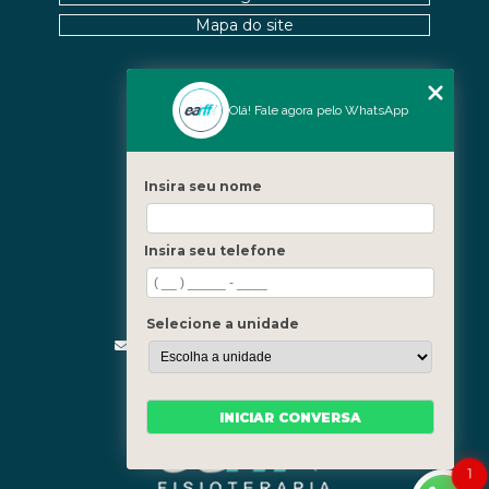
Mapa do site
Nossas Unidades
Olá! Fale agora pelo WhatsApp
Icaraí - Niterói
Freguesia - Rio de Janeiro
Insira seu nome
Barra - Rio de Janeiro
Copacabana - Rio de Janeiro
Insira seu telefone
Fale Conosco
(21) 3619-5657
(21) 99390-3850
Selecione a unidade
contato@fisioterapiainvestigativa.com
Segunda a sexta, das 7h às 21h
INICIAR CONVERSA
1