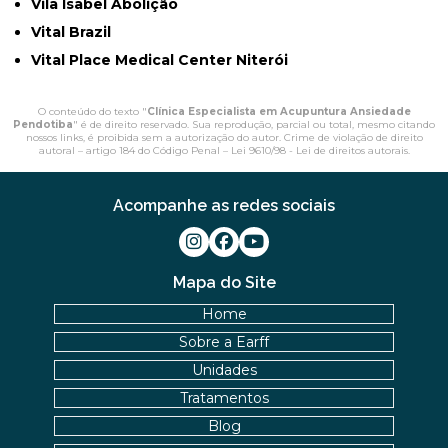
Vila Isabel Abolição
Vital Brazil
Vital Place Medical Center Niterói
O conteúdo do texto "
Clínica Especialista em Acupuntura Ansiedade
Pendotiba
" é de direito reservado. Sua reprodução, parcial ou total, mesmo citando
nossos links, é proibida sem a autorização do autor. Crime de violação de direito
autoral – artigo 184 do Código Penal –
Lei 9610/98 - Lei de direitos autorais
.
Acompanhe as redes sociais
Mapa do Site
Home
Sobre a Earff
Unidades
Tratamentos
Blog