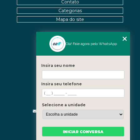
Contato
Categorias
Mapa do site
Nossas Unidades
Olá! Fale agora pelo WhatsApp
Icaraí - Niterói
Freguesia - Rio de Janeiro
Insira seu nome
Barra - Rio de Janeiro
Copacabana - Rio de Janeiro
Insira seu telefone
Fale Conosco
(21) 3619-5657
(21) 99390-3850
Selecione a unidade
contato@fisioterapiainvestigativa.com
Segunda a sexta, das 7h às 21h
INICIAR CONVERSA