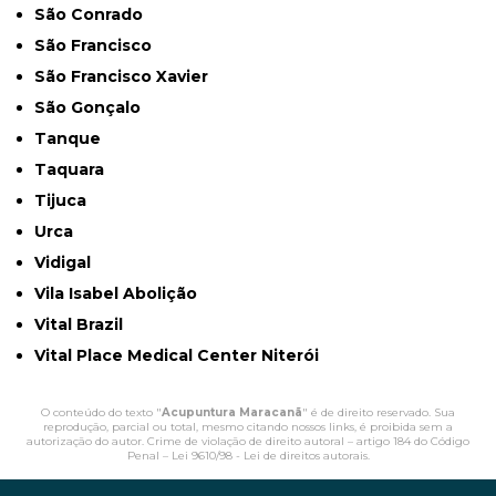
São Conrado
São Francisco
São Francisco Xavier
São Gonçalo
Tanque
Taquara
Tijuca
Urca
Vidigal
Vila Isabel Abolição
Vital Brazil
Vital Place Medical Center Niterói
O conteúdo do texto "
Acupuntura Maracanã
" é de direito reservado. Sua
reprodução, parcial ou total, mesmo citando nossos links, é proibida sem a
autorização do autor. Crime de violação de direito autoral – artigo 184 do Código
Penal –
Lei 9610/98 - Lei de direitos autorais
.