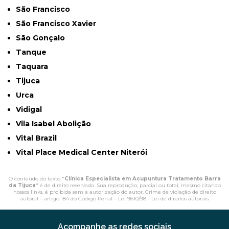
São Francisco
São Francisco Xavier
São Gonçalo
Tanque
Taquara
Tijuca
Urca
Vidigal
Vila Isabel Abolição
Vital Brazil
Vital Place Medical Center Niterói
O conteúdo do texto "
Clínica Especialista em Acupuntura Tratamento Barra
da Tijuca
" é de direito reservado. Sua reprodução, parcial ou total, mesmo citando
nossos links, é proibida sem a autorização do autor. Crime de violação de direito
autoral – artigo 184 do Código Penal –
Lei 9610/98 - Lei de direitos autorais
.
Acompanhe as redes sociais