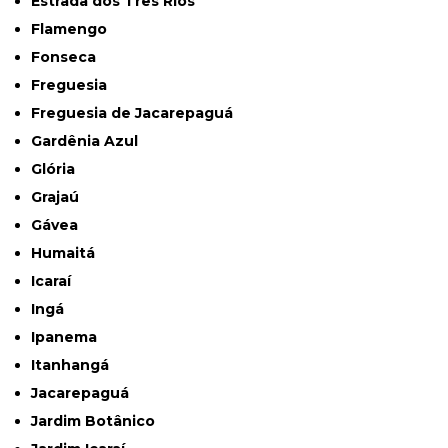
Estrada dos Três Rios
Flamengo
Fonseca
Freguesia
Freguesia de Jacarepaguá
Gardênia Azul
Glória
Grajaú
Gávea
Humaitá
Icaraí
Ingá
Ipanema
Itanhangá
Jacarepaguá
Jardim Botânico