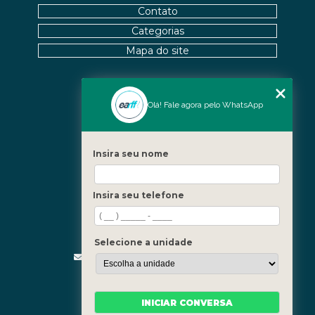
Contato
Categorias
Mapa do site
Nossas Unidades
Olá! Fale agora pelo WhatsApp
Icaraí - Niterói
Freguesia - Rio de Janeiro
Insira seu nome
Barra - Rio de Janeiro
Copacabana - Rio de Janeiro
Insira seu telefone
Fale Conosco
(21) 3619-5657
(21) 99390-3850
Selecione a unidade
contato@fisioterapiainvestigativa.com
Segunda a sexta, das 7h às 21h
INICIAR CONVERSA