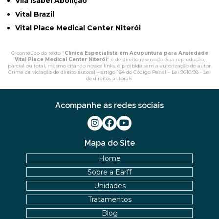
Vila Isabel Abolição
Vital Brazil
Vital Place Medical Center Niterói
O conteúdo do texto "
Clínica Especialista em Acupuntura para Ansiedade
Vital Place Medical Center Niterói
" é de direito reservado. Sua reprodução,
parcial ou total, mesmo citando nossos links, é proibida sem a autorização do autor.
Crime de violação de direito autoral – artigo 184 do Código Penal –
Lei 9610/98 - Lei
de direitos autorais
.
Acompanhe as redes sociais
Mapa do Site
Home
Sobre a Earff
Unidades
Tratamentos
Blog