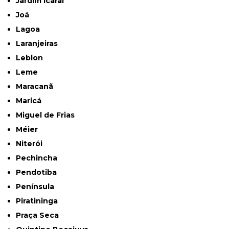
Jardim Icaraí
Joá
Lagoa
Laranjeiras
Leblon
Leme
Maracanã
Maricá
Miguel de Frias
Méier
Niterói
Pechincha
Pendotiba
Península
Piratininga
Praça Seca