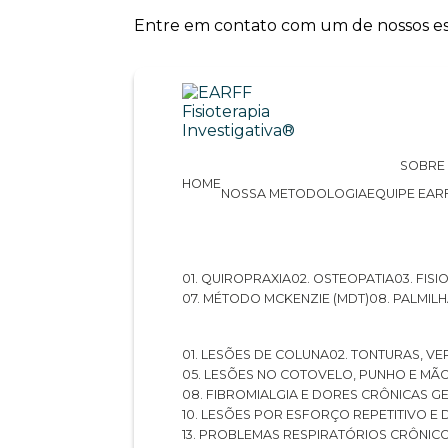
Entre em contato com um de nossos esp
SOBRE
HOME
NOSSA METODOLOGIA
EQUIPE EAR
01. QUIROPRAXIA
02. OSTEOPATIA
03. FI
07. MÉTODO MCKENZIE (MDT)
08. PALMI
01. LESÕES DE COLUNA
02. TONTURAS, VE
05. LESÕES NO COTOVELO, PUNHO E MÃ
08. FIBROMIALGIA E DORES CRÔNICAS 
10. LESÕES POR ESFORÇO REPETITIVO 
13. PROBLEMAS RESPIRATÓRIOS CRÔNIC