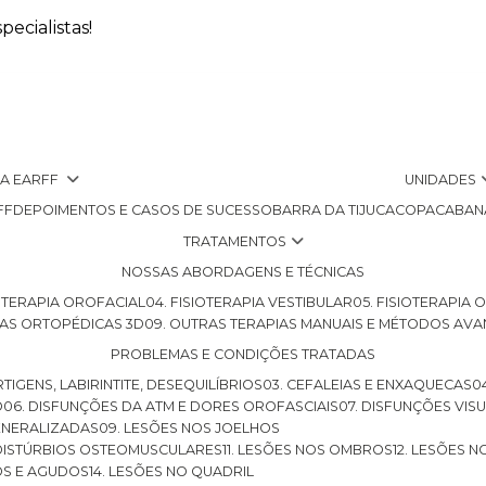
ecialistas!
 A EARFF
UNIDADES
FF
DEPOIMENTOS E CASOS DE SUCESSO
BARRA DA TIJUCA
COPACABAN
TRATAMENTOS
NOSSAS ABORDAGENS E TÉCNICAS
SIOTERAPIA OROFACIAL
04. FISIOTERAPIA VESTIBULAR
05. FISIOTERAPIA
LHAS ORTOPÉDICAS 3D
09. OUTRAS TERAPIAS MANUAIS E MÉTODOS AV
PROBLEMAS E CONDIÇÕES TRATADAS
RTIGENS, LABIRINTITE, DESEQUILÍBRIOS
03. CEFALEIAS E ENXAQUECAS
O
06. DISFUNÇÕES DA ATM E DORES OROFASCIAIS
07. DISFUNÇÕES VIS
GENERALIZADAS
09. LESÕES NOS JOELHOS
E DISTÚRBIOS OSTEOMUSCULARES
11. LESÕES NOS OMBROS
12. LESÕES 
OS E AGUDOS
14. LESÕES NO QUADRIL