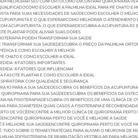
ODEM MELHORAR SEU CONFORTO
COMO ENCONTRAR QUIROPRAXIA PER
QUALIFICADO
COMO ESCOLHER A PALMILHA IDEAL PARA PÉ CHATO E
ISTA PARA SUAS NECESSIDADES DE SAÚDE
COMO ESCOLHER O MELH
CUPUNTURISTA E O QUE ESPERAR
COMO MELHORAR O ATENDIMENTO D
 COM ACUPUNTURISTA: O QUE ESPERAR
DESCUBRA A ACUPUNTURA RJ: 
ITE PLANTAR PODE ALIVIAR SUAS DORES
ISIOTERAPIA PODEM TRANSFORMAR SUA SAÚDE
E TRANSFORMAR SUA SAÚDE
DESCUBRA O PREÇO DA PALMILHA ORTO
OPÉDICA E COMO ESCOLHER A MELHOR
 PÉ CHATO E COMO ESCOLHER A IDEAL
MEDIDA: 6 FATORES IMPORTANTES
EDIDA: 6 FATORES QUE INFLUENCIAM
A FASCITE PLANTAR E COMO ESCOLHER A IDEAL
RESPIRATÓRIA COM QUALIDADE E SEGURANÇA
RA RJ PARA A SUA SAÚDE
DESCUBRA OS BENEFÍCIOS DA ACUPUNTURA
DE QUIROPRAXIA PARA SUA SAÚDE
DESCUBRA OS BENEFÍCIOS DA OSTE
XIA NA FISIOTERAPIA
DESCUBRA OS BENEFÍCIOS DE UMA CLÍNICA DE 
LHA PARA JOANETE
EM QUAIS CASOS A FISIOTERAPIA É RECOMENDADA
PERTO DE VOCÊ
ENCONTRE A MELHOR CLÍNICA DE QUIROPRAXIA PERTO
Ê
ENCONTRE QUIROPRAXIA PERTO DE VOCÊ E MELHORE A SAÚDE
Ê E MELHORE SUA SAÚDE
ENCONTRE QUIROPRAXIA PERTO DE VOCÊ PA
Ê: TUDO SOBRE O TEMA
ESTRATÉGIAS PARA ALIVIAR O NEUROMA DE 
LMILHA 3D
FISIOTERAPIA DE REABILITAÇÃO VESTIBULAR PARA MELHOR