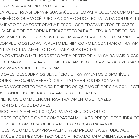
ICAZES PARA ALÍVIO DA DOR E RIGIDEZ
TICA PODE TRANSFORMAR SUA SAÚDE
OSTEOPATIA COLUNA: COMO ME
BENEFÍCIOS QUE VOCÊ PRECISA CONHECER
OSTEOPATIA DA COLUNA: T
ATAMENTO EFICAZ
OSTEOPATIA E ESCOLIOSE: TRATAMENTOS EFICAZES
ALIVIAR A DOR DE FORMA EFICAZ
OSTEOPATIA E HÉRNIA DE DISCO: SO
 TRATAMENTOS EFICAZES
OSTEOPATIA PARA NERVO CIÁTICO: ALÍVIO E
A COMPLETO
OSTEOPATIA PERTO DE MIM: COMO ENCONTRAR O TRATAM
ONTRAR O TRATAMENTO IDEAL PARA SUAS DORES
A ENCONTRAR O MELHOR
OSTEOPATIA PERTO DE MIM: SAIBA MAIS DIC
E O TEMA
OSTEOPATIA RJ COMO TRATAMENTO EFICAZ PARA DIVERSAS
CAZ PARA SAÚDE E BEM-ESTAR
S DORES: DESCUBRA OS BENEFÍCIOS E TRATAMENTOS DISPONÍVEIS
DORES: DESCUBRA BENEFÍCIOS E TRATAMENTOS DISPONÍVEIS
 PARA VOCÊ
OSTEOPATIA RJ: BENEFÍCIOS QUE VOCÊ PRECISA CONHECE
CIOS E ONDE ENCONTRAR TRATAMENTOS EFICAZES
 BENEFÍCIOS E ONDE ENCONTRAR TRATAMENTOS EFICAZES
FORTO E SAÚDE DOS PÉS
 ESCOLHER A MELHOR OPÇÃO PARA O SEU CONFORTO
LHORES OPÇÕES E ONDE COMPRAR
PALMILHA 3D PREÇO: DESCUBRA OF
TO CUSTA E COMO ESCOLHER A MELHOR OPÇÃO PARA VOCÊ
O CUSTA E ONDE COMPRAR
PALMILHA 3D PREÇO: SAIBA TUDO AQUI
E SAÚDE DOS PÉS COM TECNOLOGIA INOVADORA
PALMILHA 3D: BENE