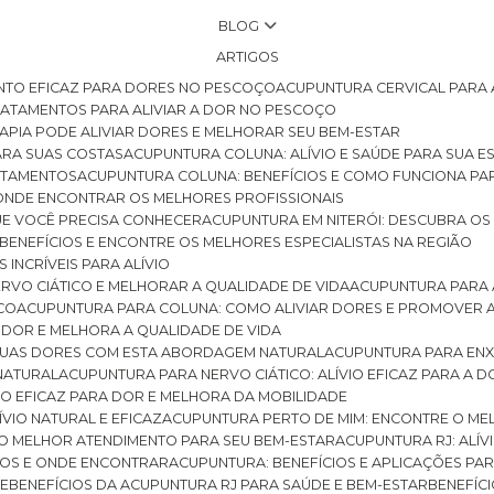
BLOG
ARTIGOS
NTO EFICAZ PARA DORES NO PESCOÇO
ACUPUNTURA CERVICAL PARA 
TRATAMENTOS PARA ALIVIAR A DOR NO PESCOÇO
RAPIA PODE ALIVIAR DORES E MELHORAR SEU BEM-ESTAR
ARA SUAS COSTAS
ACUPUNTURA COLUNA: ALÍVIO E SAÚDE PARA SUA E
RATAMENTOS
ACUPUNTURA COLUNA: BENEFÍCIOS E COMO FUNCIONA PA
E ONDE ENCONTRAR OS MELHORES PROFISSIONAIS
QUE VOCÊ PRECISA CONHECER
ACUPUNTURA EM NITERÓI: DESCUBRA OS
 BENEFÍCIOS E ENCONTRE OS MELHORES ESPECIALISTAS NA REGIÃO
 INCRÍVEIS PARA ALÍVIO
ERVO CIÁTICO E MELHORAR A QUALIDADE DE VIDA
ACUPUNTURA PARA 
ICO
ACUPUNTURA PARA COLUNA: COMO ALIVIAR DORES E PROMOVER 
 DOR E MELHORA A QUALIDADE DE VIDA
 SUAS DORES COM ESTA ABORDAGEM NATURAL
ACUPUNTURA PARA ENX
 NATURAL
ACUPUNTURA PARA NERVO CIÁTICO: ALÍVIO EFICAZ PARA A 
VIO EFICAZ PARA DOR E MELHORA DA MOBILIDADE
ÍVIO NATURAL E EFICAZ
ACUPUNTURA PERTO DE MIM: ENCONTRE O ME
 O MELHOR ATENDIMENTO PARA SEU BEM-ESTAR
ACUPUNTURA RJ: ALÍV
CIOS E ONDE ENCONTRAR
ACUPUNTURA: BENEFÍCIOS E APLICAÇÕES PA
DE
BENEFÍCIOS DA ACUPUNTURA RJ PARA SAÚDE E BEM-ESTAR
BENEFÍ