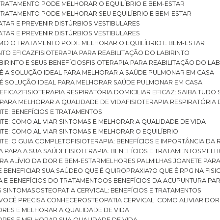
O TRATAMENTO PODE MELHORAR O EQUILÍBRIO E BEM-ESTAR
O TRATAMENTO PODE MELHORAR SEU EQUILÍBRIO E BEM-ESTAR
RATAR E PREVENIR DISTÚRBIOS VESTIBULARES
RATAR E PREVENIR DISTÚRBIOS VESTIBULARES
 COMO O TRATAMENTO PODE MELHORAR O EQUILÍBRIO E BEM-ESTAR
NTO EFICAZ
FISIOTERAPIA PARA REABILITAÇÃO DO LABIRINTO
BIRINTO E SEUS BENEFÍCIOS
FISIOTERAPIA PARA REABILITAÇÃO DO L
AR É A SOLUÇÃO IDEAL PARA MELHORAR A SAÚDE PULMONAR EM CASA
AR É SOLUÇÃO IDEAL PARA MELHORAR SAÚDE PULMONAR EM CASA
 EFICAZ
FISIOTERAPIA RESPIRATÓRIA DOMICILIAR EFICAZ: SAIBA TUDO
R PARA MELHORAR A QUALIDADE DE VIDA
FISIOTERAPIA RESPIRATÓRIA 
TITE: BENEFÍCIOS E TRATAMENTOS
NTITE: COMO ALIVIAR SINTOMAS E MELHORAR A QUALIDADE DE VIDA
TITE: COMO ALIVIAR SINTOMAS E MELHORAR O EQUILÍBRIO
TITE: O GUIA COMPLETO
FISIOTERAPIA: BENEFÍCIOS E IMPORTÂNCIA DA 
IA PARA A SUA SAÚDE
FISIOTERAPIA: BENEFÍCIOS E TRATAMENTOS
MEL
ARA ALÍVIO DA DOR E BEM-ESTAR
MELHORES PALMILHAS JOANETE PAR
E BENEFICIAR SUA SAÚDE
O QUE É QUIROPRAXIA?
O QUE É RPG NA FIS
IA E BENEFÍCIOS DO TRATAMENTO
OS BENEFÍCIOS DA ACUPUNTURA PA
US SINTOMAS
OSTEOPATIA CERVICAL: BENEFÍCIOS E TRATAMENTOS
E VOCÊ PRECISA CONHECER
OSTEOPATIA CERVICAL: COMO ALIVIAR DO
DORES E MELHORAR A QUALIDADE DE VIDA
DORES E MELHORAR SUA QUALIDADE DE VIDA