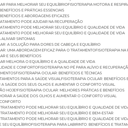
ULAR PARA MELHORAR SEU EQUILÍBRIO
FISIOTERAPIA MOTORA E RESPIR
BENEFÍCIOS E PRÁTICAS ESSENCIAIS
: BENEFÍCIOS E ABORDAGENS EFICAZES
O TRATAMENTO PODE AJUDAR NA RECUPERAÇÃO
 TRATAMENTO PODE MELHORAR SEU EQUILÍBRIO E QUALIDADE DE VIDA
 TRATAMENTO PODE MELHORAR SEU EQUILÍBRIO E QUALIDADE DE VIDA
RA ALIVIAR SINTOMAS
ULAR: A SOLUÇÃO PARA DORES DE CABEÇA E EQUILÍBRIO
BULAR: UMA ABORDAGEM EFICAZ PARA O TRATAMENTO
FISIOTERAPIA N
LAR E SEUS BENEFÍCIOS
ULAR MELHORA O EQUILÍBRIO E A QUALIDADE DE VIDA
ILIDADE E CONFORTO
FISIOTERAPIA NO PÉ PARA ALÍVIO E RECUPERAÇÃ
TAMENTOS
FISIOTERAPIA OCULAR: BENEFÍCIOS E TÉCNICAS
RATAMENTOS PARA A SAÚDE VISUAL
FISIOTERAPIA OCULAR: BENEFÍCIOS
R A SAÚDE DOS SEUS OLHOS E AUMENTAR O CONFORTO VISUAL
SÃO HOJE!
FISIOTERAPIA OCULAR: MELHORES PRÁTICAS E BENEFÍCIOS
ELHORAR A SAÚDE DOS OLHOS E AUMENTAR O CONFORTO VISUAL
 E CONFORTO
 O TRATAMENTO PODE MELHORAR SEU EQUILÍBRIO E QUALIDADE DE VID
 O TRATAMENTO PODE MELHORAR SEU EQUILÍBRIO E BEM-ESTAR
 O TRATAMENTO PODE MELHORAR SEU EQUILÍBRIO E QUALIDADE DE VID
E SEU EQUILÍBRIO
FISIOTERAPIA PARA LABIRINTO: BENEFÍCIOS E TRAT