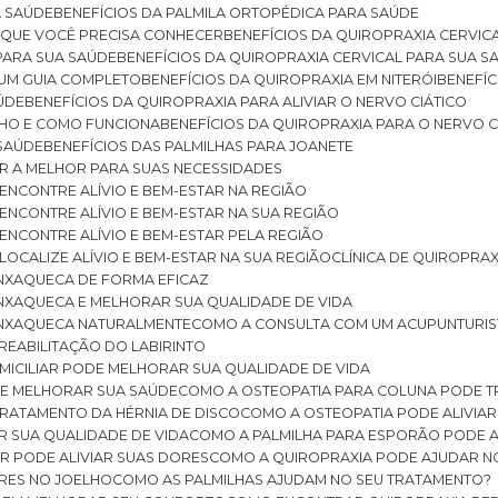
A SAÚDE
BENEFÍCIOS DA PALMILA ORTOPÉDICA PARA SAÚDE
E QUE VOCÊ PRECISA CONHECER
BENEFÍCIOS DA QUIROPRAXIA CERVIC
 PARA SUA SAÚDE
BENEFÍCIOS DA QUIROPRAXIA CERVICAL PARA SUA 
: UM GUIA COMPLETO
BENEFÍCIOS DA QUIROPRAXIA EM NITERÓI
BENEFÍ
AÚDE
BENEFÍCIOS DA QUIROPRAXIA PARA ALIVIAR O NERVO CIÁTICO
ELHO E COMO FUNCIONA
BENEFÍCIOS DA QUIROPRAXIA PARA O NERVO C
 SAÚDE
BENEFÍCIOS DAS PALMILHAS PARA JOANETE
ER A MELHOR PARA SUAS NECESSIDADES
: ENCONTRE ALÍVIO E BEM-ESTAR NA REGIÃO
: ENCONTRE ALÍVIO E BEM-ESTAR NA SUA REGIÃO
: ENCONTRE ALÍVIO E BEM-ESTAR PELA REGIÃO
 LOCALIZE ALÍVIO E BEM-ESTAR NA SUA REGIÃO
CLÍNICA DE QUIROPRA
ENXAQUECA DE FORMA EFICAZ
ENXAQUECA E MELHORAR SUA QUALIDADE DE VIDA
 ENXAQUECA NATURALMENTE
COMO A CONSULTA COM UM ACUPUNTURI
 REABILITAÇÃO DO LABIRINTO
OMICILIAR PODE MELHORAR SUA QUALIDADE DE VIDA
DE MELHORAR SUA SAÚDE
COMO A OSTEOPATIA PARA COLUNA PODE 
TRATAMENTO DA HÉRNIA DE DISCO
COMO A OSTEOPATIA PODE ALIVIAR
R SUA QUALIDADE DE VIDA
COMO A PALMILHA PARA ESPORÃO PODE A
AR PODE ALIVIAR SUAS DORES
COMO A QUIROPRAXIA PODE AJUDAR N
ORES NO JOELHO
COMO AS PALMILHAS AJUDAM NO SEU TRATAMENTO?