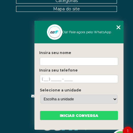
Categorias
Mapa do site
Nossas Unidades
Olá! Fale agora pelo WhatsApp
Icaraí - Niterói
Freguesia - Rio de Janeiro
Insira seu nome
Barra - Rio de Janeiro
Copacabana - Rio de Janeiro
Insira seu telefone
Fale Conosco
(21) 3619-5657
(21) 99390-3850
Selecione a unidade
contato@fisioterapiainvestigativa.com
Segunda a sexta, das 7h às 21h
INICIAR CONVERSA
1