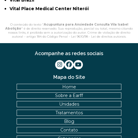
Vital Brazil
Vital Place Medical Center Niterói
O conteúdo do texto "
Acupuntura para Ansiedade Consulta Vila Isabel
Abolição
" é de direito reservado. Sua reprodução, parcial ou total, mesmo citando
nossos links, é proibida sem a autorização do autor. Crime de violação de direito
autoral – artigo 184 do Código Penal –
Lei 9610/98 - Lei de direitos autorais
.
Acompanhe as redes sociais
Mapa do Site
Home
Sobre a Earff
Unidades
Tratamentos
Blog
Contato