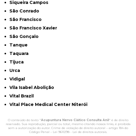
Siqueira Campos
São Conrado
São Francisco
São Francisco Xavier
São Gonçalo
Tanque
Taquara
Tijuca
Urca
Vidigal
Vila Isabel Abolição
Vital Brazil
Vital Place Medical Center Niterói
O conteúdo do texto "
Acupuntura Nervo Ciático Consulta Anil
" é de direito
reservado. Sua reprodução, parcial ou total, mesmo citando nossos links, é proibida
sem a autorização do autor. Crime de violação de direito autoral – artigo 184 do
Código Penal –
Lei 9610/98 - Lei de direitos autorais
.