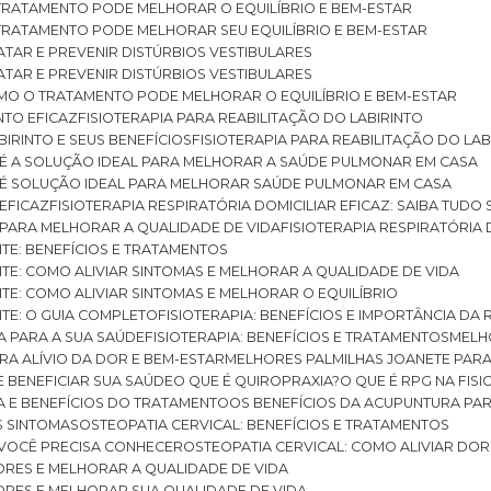
O TRATAMENTO PODE MELHORAR O EQUILÍBRIO E BEM-ESTAR
O TRATAMENTO PODE MELHORAR SEU EQUILÍBRIO E BEM-ESTAR
RATAR E PREVENIR DISTÚRBIOS VESTIBULARES
RATAR E PREVENIR DISTÚRBIOS VESTIBULARES
 COMO O TRATAMENTO PODE MELHORAR O EQUILÍBRIO E BEM-ESTAR
NTO EFICAZ
FISIOTERAPIA PARA REABILITAÇÃO DO LABIRINTO
BIRINTO E SEUS BENEFÍCIOS
FISIOTERAPIA PARA REABILITAÇÃO DO L
AR É A SOLUÇÃO IDEAL PARA MELHORAR A SAÚDE PULMONAR EM CASA
AR É SOLUÇÃO IDEAL PARA MELHORAR SAÚDE PULMONAR EM CASA
 EFICAZ
FISIOTERAPIA RESPIRATÓRIA DOMICILIAR EFICAZ: SAIBA TUDO
R PARA MELHORAR A QUALIDADE DE VIDA
FISIOTERAPIA RESPIRATÓRIA 
TITE: BENEFÍCIOS E TRATAMENTOS
NTITE: COMO ALIVIAR SINTOMAS E MELHORAR A QUALIDADE DE VIDA
TITE: COMO ALIVIAR SINTOMAS E MELHORAR O EQUILÍBRIO
TITE: O GUIA COMPLETO
FISIOTERAPIA: BENEFÍCIOS E IMPORTÂNCIA DA 
IA PARA A SUA SAÚDE
FISIOTERAPIA: BENEFÍCIOS E TRATAMENTOS
MEL
ARA ALÍVIO DA DOR E BEM-ESTAR
MELHORES PALMILHAS JOANETE PAR
E BENEFICIAR SUA SAÚDE
O QUE É QUIROPRAXIA?
O QUE É RPG NA FIS
IA E BENEFÍCIOS DO TRATAMENTO
OS BENEFÍCIOS DA ACUPUNTURA PA
US SINTOMAS
OSTEOPATIA CERVICAL: BENEFÍCIOS E TRATAMENTOS
E VOCÊ PRECISA CONHECER
OSTEOPATIA CERVICAL: COMO ALIVIAR DO
DORES E MELHORAR A QUALIDADE DE VIDA
DORES E MELHORAR SUA QUALIDADE DE VIDA