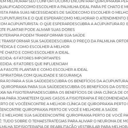
ODEM MELHORAR SEU CONFORTO
COMO ENCONTRAR QUIROPRAXIA PER
QUALIFICADO
COMO ESCOLHER A PALMILHA IDEAL PARA PÉ CHATO E
ISTA PARA SUAS NECESSIDADES DE SAÚDE
COMO ESCOLHER O MELH
CUPUNTURISTA E O QUE ESPERAR
COMO MELHORAR O ATENDIMENTO D
 COM ACUPUNTURISTA: O QUE ESPERAR
DESCUBRA A ACUPUNTURA RJ: 
ITE PLANTAR PODE ALIVIAR SUAS DORES
ISIOTERAPIA PODEM TRANSFORMAR SUA SAÚDE
E TRANSFORMAR SUA SAÚDE
DESCUBRA O PREÇO DA PALMILHA ORTO
OPÉDICA E COMO ESCOLHER A MELHOR
 PÉ CHATO E COMO ESCOLHER A IDEAL
MEDIDA: 6 FATORES IMPORTANTES
EDIDA: 6 FATORES QUE INFLUENCIAM
A FASCITE PLANTAR E COMO ESCOLHER A IDEAL
RESPIRATÓRIA COM QUALIDADE E SEGURANÇA
RA RJ PARA A SUA SAÚDE
DESCUBRA OS BENEFÍCIOS DA ACUPUNTURA
DE QUIROPRAXIA PARA SUA SAÚDE
DESCUBRA OS BENEFÍCIOS DA OSTE
XIA NA FISIOTERAPIA
DESCUBRA OS BENEFÍCIOS DE UMA CLÍNICA DE 
LHA PARA JOANETE
EM QUAIS CASOS A FISIOTERAPIA É RECOMENDADA
PERTO DE VOCÊ
ENCONTRE A MELHOR CLÍNICA DE QUIROPRAXIA PERTO
Ê
ENCONTRE QUIROPRAXIA PERTO DE VOCÊ E MELHORE A SAÚDE
Ê E MELHORE SUA SAÚDE
ENCONTRE QUIROPRAXIA PERTO DE VOCÊ PA
Ê: TUDO SOBRE O TEMA
ESTRATÉGIAS PARA ALIVIAR O NEUROMA DE 
LMILHA 3D
FISIOTERAPIA DE REABILITAÇÃO VESTIBULAR PARA MELHOR