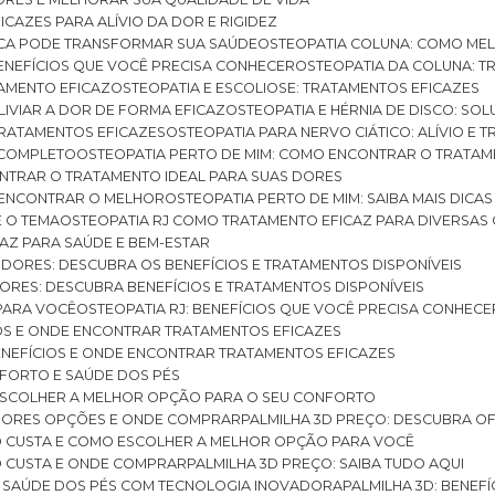
ICAZES PARA ALÍVIO DA DOR E RIGIDEZ
TICA PODE TRANSFORMAR SUA SAÚDE
OSTEOPATIA COLUNA: COMO ME
BENEFÍCIOS QUE VOCÊ PRECISA CONHECER
OSTEOPATIA DA COLUNA: T
ATAMENTO EFICAZ
OSTEOPATIA E ESCOLIOSE: TRATAMENTOS EFICAZES
ALIVIAR A DOR DE FORMA EFICAZ
OSTEOPATIA E HÉRNIA DE DISCO: SO
 TRATAMENTOS EFICAZES
OSTEOPATIA PARA NERVO CIÁTICO: ALÍVIO E
A COMPLETO
OSTEOPATIA PERTO DE MIM: COMO ENCONTRAR O TRATAM
ONTRAR O TRATAMENTO IDEAL PARA SUAS DORES
A ENCONTRAR O MELHOR
OSTEOPATIA PERTO DE MIM: SAIBA MAIS DIC
E O TEMA
OSTEOPATIA RJ COMO TRATAMENTO EFICAZ PARA DIVERSAS
CAZ PARA SAÚDE E BEM-ESTAR
S DORES: DESCUBRA OS BENEFÍCIOS E TRATAMENTOS DISPONÍVEIS
DORES: DESCUBRA BENEFÍCIOS E TRATAMENTOS DISPONÍVEIS
 PARA VOCÊ
OSTEOPATIA RJ: BENEFÍCIOS QUE VOCÊ PRECISA CONHECE
CIOS E ONDE ENCONTRAR TRATAMENTOS EFICAZES
 BENEFÍCIOS E ONDE ENCONTRAR TRATAMENTOS EFICAZES
FORTO E SAÚDE DOS PÉS
 ESCOLHER A MELHOR OPÇÃO PARA O SEU CONFORTO
LHORES OPÇÕES E ONDE COMPRAR
PALMILHA 3D PREÇO: DESCUBRA OF
TO CUSTA E COMO ESCOLHER A MELHOR OPÇÃO PARA VOCÊ
O CUSTA E ONDE COMPRAR
PALMILHA 3D PREÇO: SAIBA TUDO AQUI
E SAÚDE DOS PÉS COM TECNOLOGIA INOVADORA
PALMILHA 3D: BENE