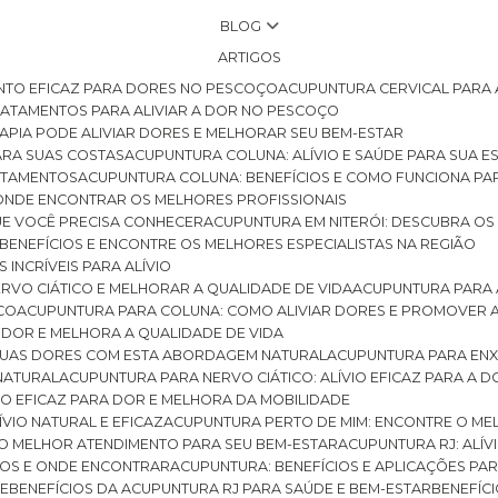
BLOG
ARTIGOS
NTO EFICAZ PARA DORES NO PESCOÇO
ACUPUNTURA CERVICAL PARA 
TRATAMENTOS PARA ALIVIAR A DOR NO PESCOÇO
RAPIA PODE ALIVIAR DORES E MELHORAR SEU BEM-ESTAR
ARA SUAS COSTAS
ACUPUNTURA COLUNA: ALÍVIO E SAÚDE PARA SUA E
RATAMENTOS
ACUPUNTURA COLUNA: BENEFÍCIOS E COMO FUNCIONA PA
E ONDE ENCONTRAR OS MELHORES PROFISSIONAIS
QUE VOCÊ PRECISA CONHECER
ACUPUNTURA EM NITERÓI: DESCUBRA OS
 BENEFÍCIOS E ENCONTRE OS MELHORES ESPECIALISTAS NA REGIÃO
 INCRÍVEIS PARA ALÍVIO
ERVO CIÁTICO E MELHORAR A QUALIDADE DE VIDA
ACUPUNTURA PARA 
ICO
ACUPUNTURA PARA COLUNA: COMO ALIVIAR DORES E PROMOVER 
 DOR E MELHORA A QUALIDADE DE VIDA
 SUAS DORES COM ESTA ABORDAGEM NATURAL
ACUPUNTURA PARA ENX
 NATURAL
ACUPUNTURA PARA NERVO CIÁTICO: ALÍVIO EFICAZ PARA A 
VIO EFICAZ PARA DOR E MELHORA DA MOBILIDADE
ÍVIO NATURAL E EFICAZ
ACUPUNTURA PERTO DE MIM: ENCONTRE O ME
 O MELHOR ATENDIMENTO PARA SEU BEM-ESTAR
ACUPUNTURA RJ: ALÍV
CIOS E ONDE ENCONTRAR
ACUPUNTURA: BENEFÍCIOS E APLICAÇÕES PA
DE
BENEFÍCIOS DA ACUPUNTURA RJ PARA SAÚDE E BEM-ESTAR
BENEFÍ