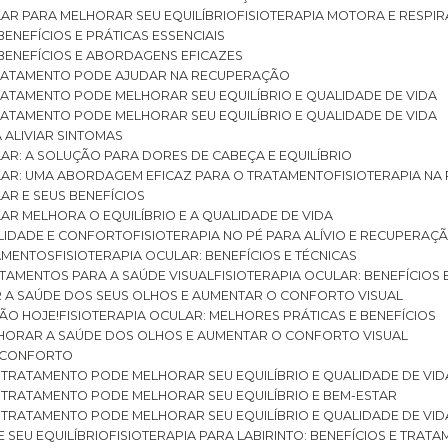
ULAR PARA MELHORAR SEU EQUILÍBRIO
FISIOTERAPIA MOTORA E RESPIR
BENEFÍCIOS E PRÁTICAS ESSENCIAIS
: BENEFÍCIOS E ABORDAGENS EFICAZES
O TRATAMENTO PODE AJUDAR NA RECUPERAÇÃO
 TRATAMENTO PODE MELHORAR SEU EQUILÍBRIO E QUALIDADE DE VIDA
 TRATAMENTO PODE MELHORAR SEU EQUILÍBRIO E QUALIDADE DE VIDA
RA ALIVIAR SINTOMAS
ULAR: A SOLUÇÃO PARA DORES DE CABEÇA E EQUILÍBRIO
BULAR: UMA ABORDAGEM EFICAZ PARA O TRATAMENTO
FISIOTERAPIA N
LAR E SEUS BENEFÍCIOS
ULAR MELHORA O EQUILÍBRIO E A QUALIDADE DE VIDA
ILIDADE E CONFORTO
FISIOTERAPIA NO PÉ PARA ALÍVIO E RECUPERAÇÃ
TAMENTOS
FISIOTERAPIA OCULAR: BENEFÍCIOS E TÉCNICAS
RATAMENTOS PARA A SAÚDE VISUAL
FISIOTERAPIA OCULAR: BENEFÍCIOS
R A SAÚDE DOS SEUS OLHOS E AUMENTAR O CONFORTO VISUAL
SÃO HOJE!
FISIOTERAPIA OCULAR: MELHORES PRÁTICAS E BENEFÍCIOS
ELHORAR A SAÚDE DOS OLHOS E AUMENTAR O CONFORTO VISUAL
 E CONFORTO
 O TRATAMENTO PODE MELHORAR SEU EQUILÍBRIO E QUALIDADE DE VID
 O TRATAMENTO PODE MELHORAR SEU EQUILÍBRIO E BEM-ESTAR
 O TRATAMENTO PODE MELHORAR SEU EQUILÍBRIO E QUALIDADE DE VID
E SEU EQUILÍBRIO
FISIOTERAPIA PARA LABIRINTO: BENEFÍCIOS E TRAT