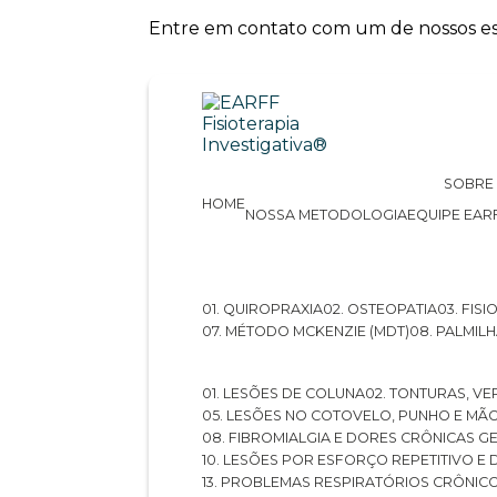
Entre em contato com um de nossos esp
SOBRE
HOME
NOSSA METODOLOGIA
EQUIPE EAR
01. QUIROPRAXIA
02. OSTEOPATIA
03. FI
07. MÉTODO MCKENZIE (MDT)
08. PALMI
01. LESÕES DE COLUNA
02. TONTURAS, VE
05. LESÕES NO COTOVELO, PUNHO E MÃ
08. FIBROMIALGIA E DORES CRÔNICAS 
10. LESÕES POR ESFORÇO REPETITIVO 
13. PROBLEMAS RESPIRATÓRIOS CRÔNIC