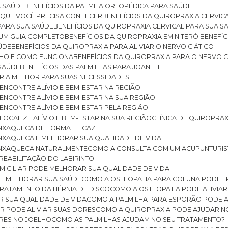
A SAÚDE
BENEFÍCIOS DA PALMILA ORTOPÉDICA PARA SAÚDE
E QUE VOCÊ PRECISA CONHECER
BENEFÍCIOS DA QUIROPRAXIA CERVIC
 PARA SUA SAÚDE
BENEFÍCIOS DA QUIROPRAXIA CERVICAL PARA SUA 
: UM GUIA COMPLETO
BENEFÍCIOS DA QUIROPRAXIA EM NITERÓI
BENEFÍ
AÚDE
BENEFÍCIOS DA QUIROPRAXIA PARA ALIVIAR O NERVO CIÁTICO
ELHO E COMO FUNCIONA
BENEFÍCIOS DA QUIROPRAXIA PARA O NERVO C
 SAÚDE
BENEFÍCIOS DAS PALMILHAS PARA JOANETE
ER A MELHOR PARA SUAS NECESSIDADES
: ENCONTRE ALÍVIO E BEM-ESTAR NA REGIÃO
: ENCONTRE ALÍVIO E BEM-ESTAR NA SUA REGIÃO
: ENCONTRE ALÍVIO E BEM-ESTAR PELA REGIÃO
 LOCALIZE ALÍVIO E BEM-ESTAR NA SUA REGIÃO
CLÍNICA DE QUIROPRA
ENXAQUECA DE FORMA EFICAZ
ENXAQUECA E MELHORAR SUA QUALIDADE DE VIDA
 ENXAQUECA NATURALMENTE
COMO A CONSULTA COM UM ACUPUNTURI
 REABILITAÇÃO DO LABIRINTO
OMICILIAR PODE MELHORAR SUA QUALIDADE DE VIDA
DE MELHORAR SUA SAÚDE
COMO A OSTEOPATIA PARA COLUNA PODE 
TRATAMENTO DA HÉRNIA DE DISCO
COMO A OSTEOPATIA PODE ALIVIAR
R SUA QUALIDADE DE VIDA
COMO A PALMILHA PARA ESPORÃO PODE A
AR PODE ALIVIAR SUAS DORES
COMO A QUIROPRAXIA PODE AJUDAR N
ORES NO JOELHO
COMO AS PALMILHAS AJUDAM NO SEU TRATAMENTO?