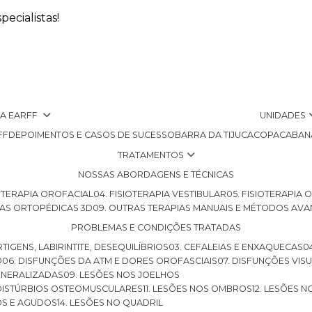
ecialistas!
 A EARFF
UNIDADES
FF
DEPOIMENTOS E CASOS DE SUCESSO
BARRA DA TIJUCA
COPACABAN
TRATAMENTOS
NOSSAS ABORDAGENS E TÉCNICAS
SIOTERAPIA OROFACIAL
04. FISIOTERAPIA VESTIBULAR
05. FISIOTERAPIA
LHAS ORTOPÉDICAS 3D
09. OUTRAS TERAPIAS MANUAIS E MÉTODOS AV
PROBLEMAS E CONDIÇÕES TRATADAS
RTIGENS, LABIRINTITE, DESEQUILÍBRIOS
03. CEFALEIAS E ENXAQUECAS
O
06. DISFUNÇÕES DA ATM E DORES OROFASCIAIS
07. DISFUNÇÕES VIS
GENERALIZADAS
09. LESÕES NOS JOELHOS
E DISTÚRBIOS OSTEOMUSCULARES
11. LESÕES NOS OMBROS
12. LESÕES 
OS E AGUDOS
14. LESÕES NO QUADRIL