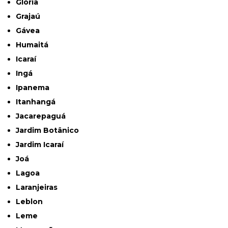
Glória
Grajaú
Gávea
Humaitá
Icaraí
Ingá
Ipanema
Itanhangá
Jacarepaguá
Jardim Botânico
Jardim Icaraí
Joá
Lagoa
Laranjeiras
Leblon
Leme