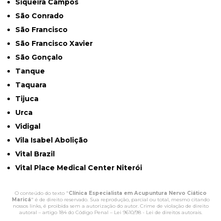
Siqueira Campos
São Conrado
São Francisco
São Francisco Xavier
São Gonçalo
Tanque
Taquara
Tijuca
Urca
Vidigal
Vila Isabel Abolição
Vital Brazil
Vital Place Medical Center Niterói
O conteúdo do texto "
Clínica Especialista em Acupuntura Nervo Ciático
Maricá
" é de direito reservado. Sua reprodução, parcial ou total, mesmo citando
nossos links, é proibida sem a autorização do autor. Crime de violação de direito
autoral – artigo 184 do Código Penal –
Lei 9610/98 - Lei de direitos autorais
.