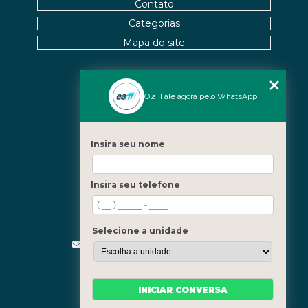
Contato
Categorias
Mapa do site
Nossas Unidades
Olá! Fale agora pelo WhatsApp
Icaraí - Niterói
Freguesia - Rio de Janeiro
Insira seu nome
Barra - Rio de Janeiro
Copacabana - Rio de Janeiro
Insira seu telefone
Fale Conosco
(21) 3619-5657
(21) 99390-3850
Selecione a unidade
contato@fisioterapiainvestigativa.com
Segunda a sexta, das 7h às 21h
INICIAR CONVERSA