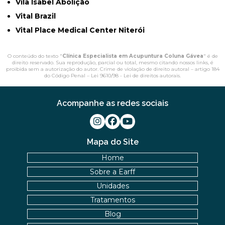
Vila Isabel Abolição
Vital Brazil
Vital Place Medical Center Niterói
O conteúdo do texto "
Clínica Especialista em Acupuntura Coluna Gávea
" é de
direito reservado. Sua reprodução, parcial ou total, mesmo citando nossos links, é
proibida sem a autorização do autor. Crime de violação de direito autoral – artigo 184
do Código Penal –
Lei 9610/98 - Lei de direitos autorais
.
Acompanhe as redes sociais
Mapa do Site
Home
Sobre a Earff
Unidades
Tratamentos
Blog