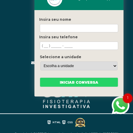
Icaraí - Niterói
Freguesia - Rio de Janeiro
Insira seu nome
Barra - Rio de Janeiro
Copacabana - Rio de Janeiro
Insira seu telefone
Fale Conosco
(21) 3619-5657
(21) 99390-3850
Selecione a unidade
contato@fisioterapiainvestigativa.com
Segunda a sexta, das 7h às 21h
INICIAR CONVERSA
1
HTML
CSS