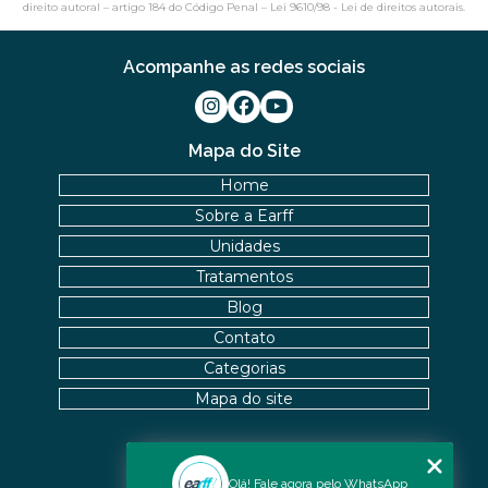
direito autoral – artigo 184 do Código Penal –
Lei 9610/98 - Lei de direitos autorais
.
Acompanhe as redes sociais
Mapa do Site
Home
Sobre a Earff
Unidades
Tratamentos
Blog
Contato
Categorias
Mapa do site
Nossas Unidades
Olá! Fale agora pelo WhatsApp