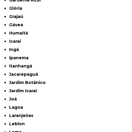
Gardênia Azul
Glória
Grajaú
Gávea
Humaitá
Icaraí
Ingá
Ipanema
Itanhangá
Jacarepaguá
Jardim Botânico
Jardim Icaraí
Joá
Lagoa
Laranjeiras
Leblon