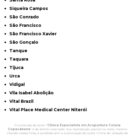
Santa Rosa
Siqueira Campos
São Conrado
São Francisco
São Francisco Xavier
São Gonçalo
Tanque
Taquara
Tijuca
Urca
Vidigal
Vila Isabel Abolição
Vital Brazil
Vital Place Medical Center Niterói
O conteúdo do texto "
Clínica Especialista em Acupuntura Coluna
Copacabana
" é de direito reservado. Sua reprodução, parcial ou total, mesmo
citando nossos links, é proibida sem a autorização do autor. Crime de violação de