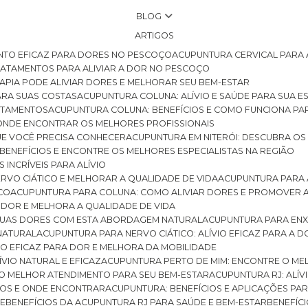
BLOG
ARTIGOS
NTO EFICAZ PARA DORES NO PESCOÇO
ACUPUNTURA CERVICAL PARA 
TRATAMENTOS PARA ALIVIAR A DOR NO PESCOÇO
RAPIA PODE ALIVIAR DORES E MELHORAR SEU BEM-ESTAR
ARA SUAS COSTAS
ACUPUNTURA COLUNA: ALÍVIO E SAÚDE PARA SUA E
RATAMENTOS
ACUPUNTURA COLUNA: BENEFÍCIOS E COMO FUNCIONA PA
E ONDE ENCONTRAR OS MELHORES PROFISSIONAIS
QUE VOCÊ PRECISA CONHECER
ACUPUNTURA EM NITERÓI: DESCUBRA OS
 BENEFÍCIOS E ENCONTRE OS MELHORES ESPECIALISTAS NA REGIÃO
 INCRÍVEIS PARA ALÍVIO
ERVO CIÁTICO E MELHORAR A QUALIDADE DE VIDA
ACUPUNTURA PARA 
ICO
ACUPUNTURA PARA COLUNA: COMO ALIVIAR DORES E PROMOVER 
 DOR E MELHORA A QUALIDADE DE VIDA
 SUAS DORES COM ESTA ABORDAGEM NATURAL
ACUPUNTURA PARA ENX
 NATURAL
ACUPUNTURA PARA NERVO CIÁTICO: ALÍVIO EFICAZ PARA A 
VIO EFICAZ PARA DOR E MELHORA DA MOBILIDADE
ÍVIO NATURAL E EFICAZ
ACUPUNTURA PERTO DE MIM: ENCONTRE O ME
 O MELHOR ATENDIMENTO PARA SEU BEM-ESTAR
ACUPUNTURA RJ: ALÍV
CIOS E ONDE ENCONTRAR
ACUPUNTURA: BENEFÍCIOS E APLICAÇÕES PA
DE
BENEFÍCIOS DA ACUPUNTURA RJ PARA SAÚDE E BEM-ESTAR
BENEFÍ