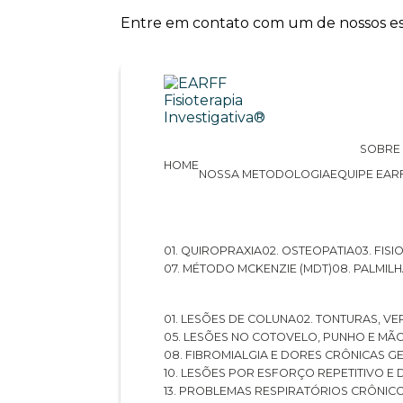
Entre em contato com um de nossos esp
SOBRE
HOME
NOSSA METODOLOGIA
EQUIPE EAR
01. QUIROPRAXIA
02. OSTEOPATIA
03. FI
07. MÉTODO MCKENZIE (MDT)
08. PALMI
01. LESÕES DE COLUNA
02. TONTURAS, VE
05. LESÕES NO COTOVELO, PUNHO E MÃ
08. FIBROMIALGIA E DORES CRÔNICAS 
10. LESÕES POR ESFORÇO REPETITIVO 
13. PROBLEMAS RESPIRATÓRIOS CRÔNIC