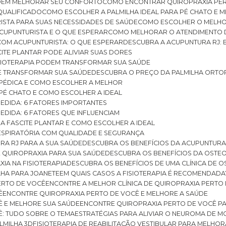
ODEM MELHORAR SEU CONFORTO
COMO ENCONTRAR QUIROPRAXIA PER
QUALIFICADO
COMO ESCOLHER A PALMILHA IDEAL PARA PÉ CHATO E
ISTA PARA SUAS NECESSIDADES DE SAÚDE
COMO ESCOLHER O MELH
CUPUNTURISTA E O QUE ESPERAR
COMO MELHORAR O ATENDIMENTO D
 COM ACUPUNTURISTA: O QUE ESPERAR
DESCUBRA A ACUPUNTURA RJ: 
ITE PLANTAR PODE ALIVIAR SUAS DORES
ISIOTERAPIA PODEM TRANSFORMAR SUA SAÚDE
E TRANSFORMAR SUA SAÚDE
DESCUBRA O PREÇO DA PALMILHA ORTO
OPÉDICA E COMO ESCOLHER A MELHOR
 PÉ CHATO E COMO ESCOLHER A IDEAL
MEDIDA: 6 FATORES IMPORTANTES
EDIDA: 6 FATORES QUE INFLUENCIAM
A FASCITE PLANTAR E COMO ESCOLHER A IDEAL
RESPIRATÓRIA COM QUALIDADE E SEGURANÇA
RA RJ PARA A SUA SAÚDE
DESCUBRA OS BENEFÍCIOS DA ACUPUNTURA
DE QUIROPRAXIA PARA SUA SAÚDE
DESCUBRA OS BENEFÍCIOS DA OSTE
XIA NA FISIOTERAPIA
DESCUBRA OS BENEFÍCIOS DE UMA CLÍNICA DE 
LHA PARA JOANETE
EM QUAIS CASOS A FISIOTERAPIA É RECOMENDADA
PERTO DE VOCÊ
ENCONTRE A MELHOR CLÍNICA DE QUIROPRAXIA PERTO
Ê
ENCONTRE QUIROPRAXIA PERTO DE VOCÊ E MELHORE A SAÚDE
Ê E MELHORE SUA SAÚDE
ENCONTRE QUIROPRAXIA PERTO DE VOCÊ PA
Ê: TUDO SOBRE O TEMA
ESTRATÉGIAS PARA ALIVIAR O NEUROMA DE 
LMILHA 3D
FISIOTERAPIA DE REABILITAÇÃO VESTIBULAR PARA MELHOR