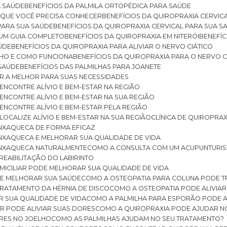
A SAÚDE
BENEFÍCIOS DA PALMILA ORTOPÉDICA PARA SAÚDE
E QUE VOCÊ PRECISA CONHECER
BENEFÍCIOS DA QUIROPRAXIA CERVIC
 PARA SUA SAÚDE
BENEFÍCIOS DA QUIROPRAXIA CERVICAL PARA SUA 
: UM GUIA COMPLETO
BENEFÍCIOS DA QUIROPRAXIA EM NITERÓI
BENEFÍ
AÚDE
BENEFÍCIOS DA QUIROPRAXIA PARA ALIVIAR O NERVO CIÁTICO
ELHO E COMO FUNCIONA
BENEFÍCIOS DA QUIROPRAXIA PARA O NERVO C
 SAÚDE
BENEFÍCIOS DAS PALMILHAS PARA JOANETE
ER A MELHOR PARA SUAS NECESSIDADES
: ENCONTRE ALÍVIO E BEM-ESTAR NA REGIÃO
: ENCONTRE ALÍVIO E BEM-ESTAR NA SUA REGIÃO
: ENCONTRE ALÍVIO E BEM-ESTAR PELA REGIÃO
 LOCALIZE ALÍVIO E BEM-ESTAR NA SUA REGIÃO
CLÍNICA DE QUIROPRA
ENXAQUECA DE FORMA EFICAZ
ENXAQUECA E MELHORAR SUA QUALIDADE DE VIDA
 ENXAQUECA NATURALMENTE
COMO A CONSULTA COM UM ACUPUNTURI
 REABILITAÇÃO DO LABIRINTO
OMICILIAR PODE MELHORAR SUA QUALIDADE DE VIDA
DE MELHORAR SUA SAÚDE
COMO A OSTEOPATIA PARA COLUNA PODE 
TRATAMENTO DA HÉRNIA DE DISCO
COMO A OSTEOPATIA PODE ALIVIAR
R SUA QUALIDADE DE VIDA
COMO A PALMILHA PARA ESPORÃO PODE A
AR PODE ALIVIAR SUAS DORES
COMO A QUIROPRAXIA PODE AJUDAR N
ORES NO JOELHO
COMO AS PALMILHAS AJUDAM NO SEU TRATAMENTO?