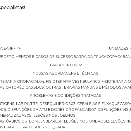
ecialistas!
 A EARFF
UNIDADES
FF
DEPOIMENTOS E CASOS DE SUCESSO
BARRA DA TIJUCA
COPACABAN
TRATAMENTOS
NOSSAS ABORDAGENS E TÉCNICAS
SIOTERAPIA OROFACIAL
04. FISIOTERAPIA VESTIBULAR
05. FISIOTERAPIA
LHAS ORTOPÉDICAS 3D
09. OUTRAS TERAPIAS MANUAIS E MÉTODOS AV
PROBLEMAS E CONDIÇÕES TRATADAS
RTIGENS, LABIRINTITE, DESEQUILÍBRIOS
03. CEFALEIAS E ENXAQUECAS
O
06. DISFUNÇÕES DA ATM E DORES OROFASCIAIS
07. DISFUNÇÕES VIS
GENERALIZADAS
09. LESÕES NOS JOELHOS
E DISTÚRBIOS OSTEOMUSCULARES
11. LESÕES NOS OMBROS
12. LESÕES 
OS E AGUDOS
14. LESÕES NO QUADRIL