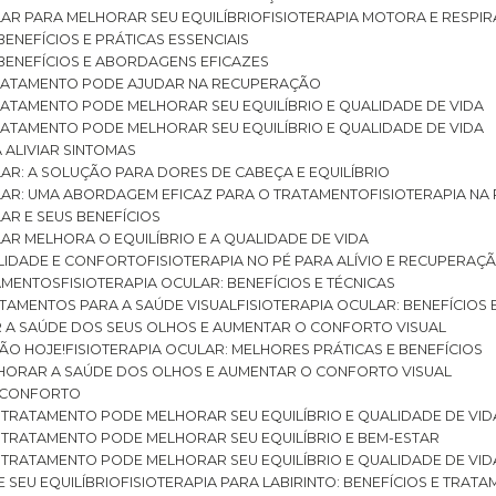
ULAR PARA MELHORAR SEU EQUILÍBRIO
FISIOTERAPIA MOTORA E RESPIR
BENEFÍCIOS E PRÁTICAS ESSENCIAIS
: BENEFÍCIOS E ABORDAGENS EFICAZES
O TRATAMENTO PODE AJUDAR NA RECUPERAÇÃO
 TRATAMENTO PODE MELHORAR SEU EQUILÍBRIO E QUALIDADE DE VIDA
 TRATAMENTO PODE MELHORAR SEU EQUILÍBRIO E QUALIDADE DE VIDA
RA ALIVIAR SINTOMAS
ULAR: A SOLUÇÃO PARA DORES DE CABEÇA E EQUILÍBRIO
BULAR: UMA ABORDAGEM EFICAZ PARA O TRATAMENTO
FISIOTERAPIA N
LAR E SEUS BENEFÍCIOS
ULAR MELHORA O EQUILÍBRIO E A QUALIDADE DE VIDA
ILIDADE E CONFORTO
FISIOTERAPIA NO PÉ PARA ALÍVIO E RECUPERAÇÃ
TAMENTOS
FISIOTERAPIA OCULAR: BENEFÍCIOS E TÉCNICAS
RATAMENTOS PARA A SAÚDE VISUAL
FISIOTERAPIA OCULAR: BENEFÍCIOS
R A SAÚDE DOS SEUS OLHOS E AUMENTAR O CONFORTO VISUAL
SÃO HOJE!
FISIOTERAPIA OCULAR: MELHORES PRÁTICAS E BENEFÍCIOS
ELHORAR A SAÚDE DOS OLHOS E AUMENTAR O CONFORTO VISUAL
 E CONFORTO
 O TRATAMENTO PODE MELHORAR SEU EQUILÍBRIO E QUALIDADE DE VID
 O TRATAMENTO PODE MELHORAR SEU EQUILÍBRIO E BEM-ESTAR
 O TRATAMENTO PODE MELHORAR SEU EQUILÍBRIO E QUALIDADE DE VID
E SEU EQUILÍBRIO
FISIOTERAPIA PARA LABIRINTO: BENEFÍCIOS E TRAT