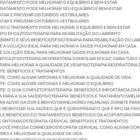
O TRATAMENTO PODE MELHORAR O EQUILÍBRIO E BEM-ESTAR
O TRATAMENTO PODE MELHORAR SEU EQUILÍBRIO E BEM-ESTAR
RATAR E PREVENIR DISTÚRBIOS VESTIBULARES
RATAR E PREVENIR DISTÚRBIOS VESTIBULARES
 COMO O TRATAMENTO PODE MELHORAR O EQUILÍBRIO E BEM-ESTAR
NTO EFICAZ
FISIOTERAPIA PARA REABILITAÇÃO DO LABIRINTO
BIRINTO E SEUS BENEFÍCIOS
FISIOTERAPIA PARA REABILITAÇÃO DO L
AR É A SOLUÇÃO IDEAL PARA MELHORAR A SAÚDE PULMONAR EM CASA
AR É SOLUÇÃO IDEAL PARA MELHORAR SAÚDE PULMONAR EM CASA
 EFICAZ
FISIOTERAPIA RESPIRATÓRIA DOMICILIAR EFICAZ: SAIBA TUDO
R PARA MELHORAR A QUALIDADE DE VIDA
FISIOTERAPIA RESPIRATÓRIA 
TITE: BENEFÍCIOS E TRATAMENTOS
NTITE: COMO ALIVIAR SINTOMAS E MELHORAR A QUALIDADE DE VIDA
TITE: COMO ALIVIAR SINTOMAS E MELHORAR O EQUILÍBRIO
TITE: O GUIA COMPLETO
FISIOTERAPIA: BENEFÍCIOS E IMPORTÂNCIA DA 
IA PARA A SUA SAÚDE
FISIOTERAPIA: BENEFÍCIOS E TRATAMENTOS
MEL
ARA ALÍVIO DA DOR E BEM-ESTAR
MELHORES PALMILHAS JOANETE PAR
E BENEFICIAR SUA SAÚDE
O QUE É QUIROPRAXIA?
O QUE É RPG NA FIS
IA E BENEFÍCIOS DO TRATAMENTO
OS BENEFÍCIOS DA ACUPUNTURA PA
US SINTOMAS
OSTEOPATIA CERVICAL: BENEFÍCIOS E TRATAMENTOS
E VOCÊ PRECISA CONHECER
OSTEOPATIA CERVICAL: COMO ALIVIAR DO
DORES E MELHORAR A QUALIDADE DE VIDA
DORES E MELHORAR SUA QUALIDADE DE VIDA