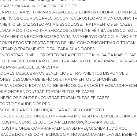
ICAZES PARA ALÍVIO DA DOR E RIGIDEZ
TICA PODE TRANSFORMAR SUA SAÚDE
OSTEOPATIA COLUNA: COMO ME
BENEFÍCIOS QUE VOCÊ PRECISA CONHECER
OSTEOPATIA DA COLUNA: T
ATAMENTO EFICAZ
OSTEOPATIA E ESCOLIOSE: TRATAMENTOS EFICAZES
ALIVIAR A DOR DE FORMA EFICAZ
OSTEOPATIA E HÉRNIA DE DISCO: SO
 TRATAMENTOS EFICAZES
OSTEOPATIA PARA NERVO CIÁTICO: ALÍVIO E
A COMPLETO
OSTEOPATIA PERTO DE MIM: COMO ENCONTRAR O TRATAM
ONTRAR O TRATAMENTO IDEAL PARA SUAS DORES
A ENCONTRAR O MELHOR
OSTEOPATIA PERTO DE MIM: SAIBA MAIS DIC
E O TEMA
OSTEOPATIA RJ COMO TRATAMENTO EFICAZ PARA DIVERSAS
CAZ PARA SAÚDE E BEM-ESTAR
S DORES: DESCUBRA OS BENEFÍCIOS E TRATAMENTOS DISPONÍVEIS
DORES: DESCUBRA BENEFÍCIOS E TRATAMENTOS DISPONÍVEIS
 PARA VOCÊ
OSTEOPATIA RJ: BENEFÍCIOS QUE VOCÊ PRECISA CONHECE
CIOS E ONDE ENCONTRAR TRATAMENTOS EFICAZES
 BENEFÍCIOS E ONDE ENCONTRAR TRATAMENTOS EFICAZES
FORTO E SAÚDE DOS PÉS
 ESCOLHER A MELHOR OPÇÃO PARA O SEU CONFORTO
LHORES OPÇÕES E ONDE COMPRAR
PALMILHA 3D PREÇO: DESCUBRA OF
TO CUSTA E COMO ESCOLHER A MELHOR OPÇÃO PARA VOCÊ
O CUSTA E ONDE COMPRAR
PALMILHA 3D PREÇO: SAIBA TUDO AQUI
E SAÚDE DOS PÉS COM TECNOLOGIA INOVADORA
PALMILHA 3D: BENE