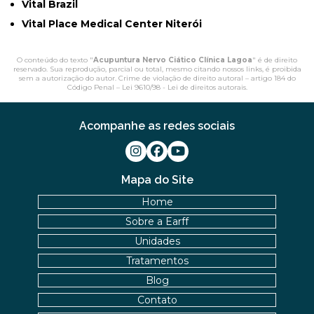
Vital Brazil
Vital Place Medical Center Niterói
O conteúdo do texto "
Acupuntura Nervo Ciático Clínica Lagoa
" é de direito
reservado. Sua reprodução, parcial ou total, mesmo citando nossos links, é proibida
sem a autorização do autor. Crime de violação de direito autoral – artigo 184 do
Código Penal –
Lei 9610/98 - Lei de direitos autorais
.
Acompanhe as redes sociais
Mapa do Site
Home
Sobre a Earff
Unidades
Tratamentos
Blog
Contato