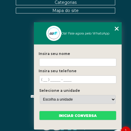
Categorias
Mapa do site
Nossas Unidades
Olá! Fale agora pelo WhatsApp
Icaraí - Niterói
Freguesia - Rio de Janeiro
Insira seu nome
Barra - Rio de Janeiro
Copacabana - Rio de Janeiro
Insira seu telefone
Fale Conosco
(21) 3619-5657
(21) 99390-3850
Selecione a unidade
contato@fisioterapiainvestigativa.com
Segunda a sexta, das 7h às 21h
INICIAR CONVERSA
1