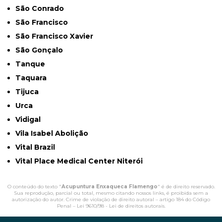
São Conrado
São Francisco
São Francisco Xavier
São Gonçalo
Tanque
Taquara
Tijuca
Urca
Vidigal
Vila Isabel Abolição
Vital Brazil
Vital Place Medical Center Niterói
O conteúdo do texto "
Acupuntura Enxaqueca Flamengo
" é de direito reservado.
Sua reprodução, parcial ou total, mesmo citando nossos links, é proibida sem a
autorização do autor. Crime de violação de direito autoral – artigo 184 do Código
Penal –
Lei 9610/98 - Lei de direitos autorais
.