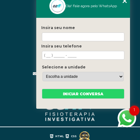
Nossas Unidades
Olá! Fale agora pelo WhatsApp
Icaraí - Niterói
Freguesia - Rio de Janeiro
Insira seu nome
Barra - Rio de Janeiro
Copacabana - Rio de Janeiro
Insira seu telefone
Fale Conosco
(21) 3619-5657
(21) 99390-3850
Selecione a unidade
contato@fisioterapiainvestigativa.com
Segunda a sexta, das 7h às 21h
INICIAR CONVERSA
1
HTML
CSS