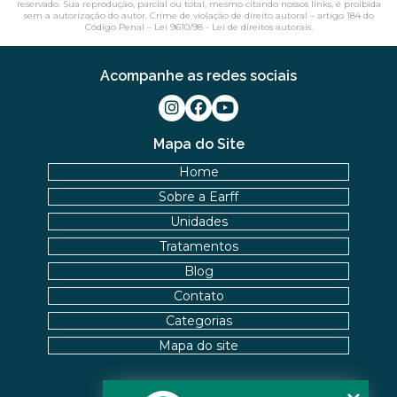
reservado. Sua reprodução, parcial ou total, mesmo citando nossos links, é proibida
sem a autorização do autor. Crime de violação de direito autoral – artigo 184 do
Código Penal –
Lei 9610/98 - Lei de direitos autorais
.
Acompanhe as redes sociais
Mapa do Site
Home
Sobre a Earff
Unidades
Tratamentos
Blog
Contato
Categorias
Mapa do site