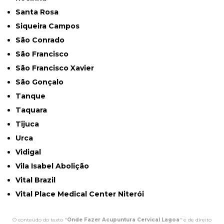
Santa Rosa
Siqueira Campos
São Conrado
São Francisco
São Francisco Xavier
São Gonçalo
Tanque
Taquara
Tijuca
Urca
Vidigal
Vila Isabel Abolição
Vital Brazil
Vital Place Medical Center Niterói
O conteúdo do texto "
Onde Fazer Acupuntura Cervical Lagoa
" é de direito