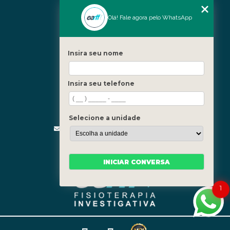
Nossas Unidades
Olá! Fale agora pelo WhatsApp
Icaraí - Niterói
Freguesia - Rio de Janeiro
Insira seu nome
Barra - Rio de Janeiro
Copacabana - Rio de Janeiro
Insira seu telefone
Fale Conosco
(21) 3619-5657
(21) 99390-3850
Selecione a unidade
contato@fisioterapiainvestigativa.com
Segunda a sexta, das 7h às 21h
INICIAR CONVERSA
1