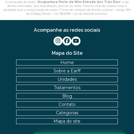
O conteúdo do texto "
Acupuntura Perto de Mim Estrada dos Três Rios
" é de
direito reservado. Sua reprodução, parcial ou total, mesmo citando nossos links, é
proibida sem a autorização do autor. Crime de violação de direito autoral – artigo 184
do Código Penal –
Lei 9610/98 - Lei de direitos autorais
.
Acompanhe as redes sociais
Mapa do Site
Home
Sobre a Earff
Unidades
Tratamentos
Blog
Contato
Categorias
Mapa do site