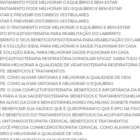
O TRATAMENTO PODE MELHORAR O EQUILÍBRIO E BEM-ESTAR
O TRATAMENTO PODE MELHORAR SEU EQUILÍBRIO E BEM-ESTAR
RATAR E PREVENIR DISTÚRBIOS VESTIBULARES
RATAR E PREVENIR DISTÚRBIOS VESTIBULARES
 COMO O TRATAMENTO PODE MELHORAR O EQUILÍBRIO E BEM-ESTAR
NTO EFICAZ
FISIOTERAPIA PARA REABILITAÇÃO DO LABIRINTO
BIRINTO E SEUS BENEFÍCIOS
FISIOTERAPIA PARA REABILITAÇÃO DO L
AR É A SOLUÇÃO IDEAL PARA MELHORAR A SAÚDE PULMONAR EM CASA
AR É SOLUÇÃO IDEAL PARA MELHORAR SAÚDE PULMONAR EM CASA
 EFICAZ
FISIOTERAPIA RESPIRATÓRIA DOMICILIAR EFICAZ: SAIBA TUDO
R PARA MELHORAR A QUALIDADE DE VIDA
FISIOTERAPIA RESPIRATÓRIA 
TITE: BENEFÍCIOS E TRATAMENTOS
NTITE: COMO ALIVIAR SINTOMAS E MELHORAR A QUALIDADE DE VIDA
TITE: COMO ALIVIAR SINTOMAS E MELHORAR O EQUILÍBRIO
TITE: O GUIA COMPLETO
FISIOTERAPIA: BENEFÍCIOS E IMPORTÂNCIA DA 
IA PARA A SUA SAÚDE
FISIOTERAPIA: BENEFÍCIOS E TRATAMENTOS
MEL
ARA ALÍVIO DA DOR E BEM-ESTAR
MELHORES PALMILHAS JOANETE PAR
E BENEFICIAR SUA SAÚDE
O QUE É QUIROPRAXIA?
O QUE É RPG NA FIS
IA E BENEFÍCIOS DO TRATAMENTO
OS BENEFÍCIOS DA ACUPUNTURA PA
US SINTOMAS
OSTEOPATIA CERVICAL: BENEFÍCIOS E TRATAMENTOS
E VOCÊ PRECISA CONHECER
OSTEOPATIA CERVICAL: COMO ALIVIAR DO
DORES E MELHORAR A QUALIDADE DE VIDA
DORES E MELHORAR SUA QUALIDADE DE VIDA