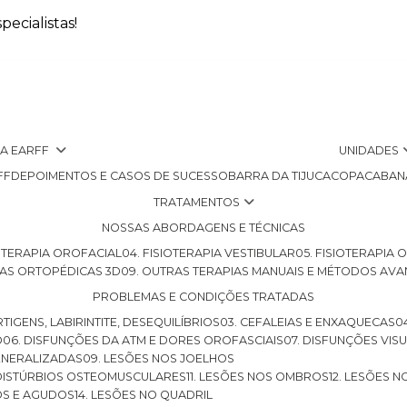
ecialistas!
 A EARFF
UNIDADES
FF
DEPOIMENTOS E CASOS DE SUCESSO
BARRA DA TIJUCA
COPACABAN
TRATAMENTOS
NOSSAS ABORDAGENS E TÉCNICAS
SIOTERAPIA OROFACIAL
04. FISIOTERAPIA VESTIBULAR
05. FISIOTERAPIA
LHAS ORTOPÉDICAS 3D
09. OUTRAS TERAPIAS MANUAIS E MÉTODOS AV
PROBLEMAS E CONDIÇÕES TRATADAS
RTIGENS, LABIRINTITE, DESEQUILÍBRIOS
03. CEFALEIAS E ENXAQUECAS
O
06. DISFUNÇÕES DA ATM E DORES OROFASCIAIS
07. DISFUNÇÕES VIS
GENERALIZADAS
09. LESÕES NOS JOELHOS
E DISTÚRBIOS OSTEOMUSCULARES
11. LESÕES NOS OMBROS
12. LESÕES 
OS E AGUDOS
14. LESÕES NO QUADRIL