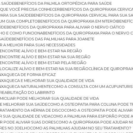
A SAÚDE
BENEFÍCIOS DA PALMILA ORTOPÉDICA PARA SAÚDE
E QUE VOCÊ PRECISA CONHECER
BENEFÍCIOS DA QUIROPRAXIA CERVIC
 PARA SUA SAÚDE
BENEFÍCIOS DA QUIROPRAXIA CERVICAL PARA SUA 
: UM GUIA COMPLETO
BENEFÍCIOS DA QUIROPRAXIA EM NITERÓI
BENEFÍ
AÚDE
BENEFÍCIOS DA QUIROPRAXIA PARA ALIVIAR O NERVO CIÁTICO
ELHO E COMO FUNCIONA
BENEFÍCIOS DA QUIROPRAXIA PARA O NERVO C
 SAÚDE
BENEFÍCIOS DAS PALMILHAS PARA JOANETE
ER A MELHOR PARA SUAS NECESSIDADES
: ENCONTRE ALÍVIO E BEM-ESTAR NA REGIÃO
: ENCONTRE ALÍVIO E BEM-ESTAR NA SUA REGIÃO
: ENCONTRE ALÍVIO E BEM-ESTAR PELA REGIÃO
 LOCALIZE ALÍVIO E BEM-ESTAR NA SUA REGIÃO
CLÍNICA DE QUIROPRA
ENXAQUECA DE FORMA EFICAZ
ENXAQUECA E MELHORAR SUA QUALIDADE DE VIDA
 ENXAQUECA NATURALMENTE
COMO A CONSULTA COM UM ACUPUNTURI
 REABILITAÇÃO DO LABIRINTO
OMICILIAR PODE MELHORAR SUA QUALIDADE DE VIDA
DE MELHORAR SUA SAÚDE
COMO A OSTEOPATIA PARA COLUNA PODE 
TRATAMENTO DA HÉRNIA DE DISCO
COMO A OSTEOPATIA PODE ALIVIAR
R SUA QUALIDADE DE VIDA
COMO A PALMILHA PARA ESPORÃO PODE A
AR PODE ALIVIAR SUAS DORES
COMO A QUIROPRAXIA PODE AJUDAR N
ORES NO JOELHO
COMO AS PALMILHAS AJUDAM NO SEU TRATAMENTO?