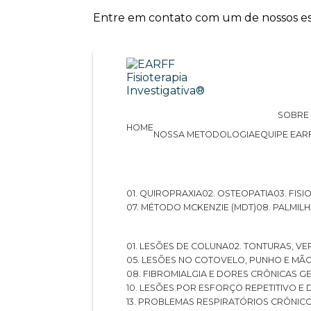
Entre em contato com um de nossos esp
SOBRE
HOME
NOSSA METODOLOGIA
EQUIPE EAR
01. QUIROPRAXIA
02. OSTEOPATIA
03. FI
07. MÉTODO MCKENZIE (MDT)
08. PALMI
01. LESÕES DE COLUNA
02. TONTURAS, VE
05. LESÕES NO COTOVELO, PUNHO E MÃ
08. FIBROMIALGIA E DORES CRÔNICAS 
10. LESÕES POR ESFORÇO REPETITIVO 
13. PROBLEMAS RESPIRATÓRIOS CRÔNIC