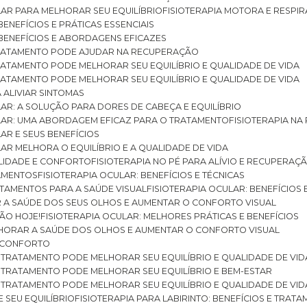
ULAR PARA MELHORAR SEU EQUILÍBRIO
FISIOTERAPIA MOTORA E RESPIR
BENEFÍCIOS E PRÁTICAS ESSENCIAIS
: BENEFÍCIOS E ABORDAGENS EFICAZES
O TRATAMENTO PODE AJUDAR NA RECUPERAÇÃO
 TRATAMENTO PODE MELHORAR SEU EQUILÍBRIO E QUALIDADE DE VIDA
 TRATAMENTO PODE MELHORAR SEU EQUILÍBRIO E QUALIDADE DE VIDA
RA ALIVIAR SINTOMAS
ULAR: A SOLUÇÃO PARA DORES DE CABEÇA E EQUILÍBRIO
BULAR: UMA ABORDAGEM EFICAZ PARA O TRATAMENTO
FISIOTERAPIA N
LAR E SEUS BENEFÍCIOS
ULAR MELHORA O EQUILÍBRIO E A QUALIDADE DE VIDA
ILIDADE E CONFORTO
FISIOTERAPIA NO PÉ PARA ALÍVIO E RECUPERAÇÃ
TAMENTOS
FISIOTERAPIA OCULAR: BENEFÍCIOS E TÉCNICAS
RATAMENTOS PARA A SAÚDE VISUAL
FISIOTERAPIA OCULAR: BENEFÍCIOS
R A SAÚDE DOS SEUS OLHOS E AUMENTAR O CONFORTO VISUAL
SÃO HOJE!
FISIOTERAPIA OCULAR: MELHORES PRÁTICAS E BENEFÍCIOS
ELHORAR A SAÚDE DOS OLHOS E AUMENTAR O CONFORTO VISUAL
 E CONFORTO
 O TRATAMENTO PODE MELHORAR SEU EQUILÍBRIO E QUALIDADE DE VID
 O TRATAMENTO PODE MELHORAR SEU EQUILÍBRIO E BEM-ESTAR
 O TRATAMENTO PODE MELHORAR SEU EQUILÍBRIO E QUALIDADE DE VID
E SEU EQUILÍBRIO
FISIOTERAPIA PARA LABIRINTO: BENEFÍCIOS E TRAT