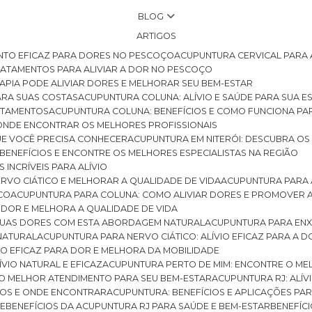
BLOG
ARTIGOS
NTO EFICAZ PARA DORES NO PESCOÇO
ACUPUNTURA CERVICAL PARA 
TRATAMENTOS PARA ALIVIAR A DOR NO PESCOÇO
RAPIA PODE ALIVIAR DORES E MELHORAR SEU BEM-ESTAR
ARA SUAS COSTAS
ACUPUNTURA COLUNA: ALÍVIO E SAÚDE PARA SUA E
RATAMENTOS
ACUPUNTURA COLUNA: BENEFÍCIOS E COMO FUNCIONA PA
E ONDE ENCONTRAR OS MELHORES PROFISSIONAIS
QUE VOCÊ PRECISA CONHECER
ACUPUNTURA EM NITERÓI: DESCUBRA OS
 BENEFÍCIOS E ENCONTRE OS MELHORES ESPECIALISTAS NA REGIÃO
 INCRÍVEIS PARA ALÍVIO
ERVO CIÁTICO E MELHORAR A QUALIDADE DE VIDA
ACUPUNTURA PARA 
ICO
ACUPUNTURA PARA COLUNA: COMO ALIVIAR DORES E PROMOVER 
 DOR E MELHORA A QUALIDADE DE VIDA
 SUAS DORES COM ESTA ABORDAGEM NATURAL
ACUPUNTURA PARA ENX
 NATURAL
ACUPUNTURA PARA NERVO CIÁTICO: ALÍVIO EFICAZ PARA A 
VIO EFICAZ PARA DOR E MELHORA DA MOBILIDADE
ÍVIO NATURAL E EFICAZ
ACUPUNTURA PERTO DE MIM: ENCONTRE O ME
 O MELHOR ATENDIMENTO PARA SEU BEM-ESTAR
ACUPUNTURA RJ: ALÍV
CIOS E ONDE ENCONTRAR
ACUPUNTURA: BENEFÍCIOS E APLICAÇÕES PA
DE
BENEFÍCIOS DA ACUPUNTURA RJ PARA SAÚDE E BEM-ESTAR
BENEFÍ