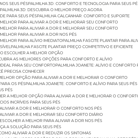
 NOS SEUS PÉS
PALMILHA 3D: CONFORTO E TECNOLOGIA PARA SEUS PÉ
S
PALMILHA 3D: DESCUBRA O MELHOR PREÇO AGORA
DE PARA SEUS PÉS
PALMILHA CALCANHAR: CONFORTO E SUPORTE
 MELHOR PARA ALIVIAR A DOR E MELHORAR SEU CONFORTO
 MELHOR PARA ALIVIAR A DOR E MELHORAR SEU CONFORTO
MELHOR PARA ALIVIAR A DOR NOS PÉS
MELHOR PARA ALÍVIO IMEDIATO
PALMILHA FASCITE PLANTAR PARA AL
SÍVEL
PALMILHA FASCITE PLANTAR PREÇO COMPETITIVO E EFICIENTE
OMO ESCOLHER A MELHOR OPÇÃO
ESCUBRA AS MELHORES OPÇÕES PARA CONFORTO E ALÍVIO
O IDEAL PARA SEU CONFORTO
PALMILHA JOANETE: ALÍVIO E CONFORTO
OCÊ PRECISA CONHECER
 MELHOR OPÇÃO PARA ALIVIAR A DOR E MELHORAR O CONFORTO
 PARA OS PÉS
PALMILHA JOANETE: CONFORTO E ALÍVIO PARA SEUS PÉS
US PÉS
LHER A MELHOR OPÇÃO PARA ALIVIAR A DOR E MELHORAR O CONFORT
IOS INCRÍVEIS PARA SEUS PÉS
ALIVIAR A DOR E MELHORAR O CONFORTO NOS PÉS
ALIVIAR A DOR E MELHORAR SEU CONFORTO DIÁRIO
ESCOLHER A MELHOR PARA ALIVIAR A DOR NOS PÉS
ÇA A SOLUÇÃO PARA SEUS PÉS
COMO ALIVIAR A DOR E REDUZIR OS SINTOMAS