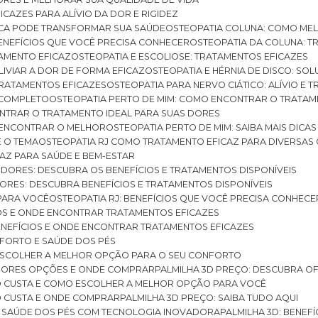
ICAZES PARA ALÍVIO DA DOR E RIGIDEZ
TICA PODE TRANSFORMAR SUA SAÚDE
OSTEOPATIA COLUNA: COMO ME
BENEFÍCIOS QUE VOCÊ PRECISA CONHECER
OSTEOPATIA DA COLUNA: T
ATAMENTO EFICAZ
OSTEOPATIA E ESCOLIOSE: TRATAMENTOS EFICAZES
ALIVIAR A DOR DE FORMA EFICAZ
OSTEOPATIA E HÉRNIA DE DISCO: SO
 TRATAMENTOS EFICAZES
OSTEOPATIA PARA NERVO CIÁTICO: ALÍVIO E
A COMPLETO
OSTEOPATIA PERTO DE MIM: COMO ENCONTRAR O TRATAM
ONTRAR O TRATAMENTO IDEAL PARA SUAS DORES
A ENCONTRAR O MELHOR
OSTEOPATIA PERTO DE MIM: SAIBA MAIS DIC
E O TEMA
OSTEOPATIA RJ COMO TRATAMENTO EFICAZ PARA DIVERSAS
CAZ PARA SAÚDE E BEM-ESTAR
S DORES: DESCUBRA OS BENEFÍCIOS E TRATAMENTOS DISPONÍVEIS
DORES: DESCUBRA BENEFÍCIOS E TRATAMENTOS DISPONÍVEIS
 PARA VOCÊ
OSTEOPATIA RJ: BENEFÍCIOS QUE VOCÊ PRECISA CONHECE
CIOS E ONDE ENCONTRAR TRATAMENTOS EFICAZES
 BENEFÍCIOS E ONDE ENCONTRAR TRATAMENTOS EFICAZES
FORTO E SAÚDE DOS PÉS
 ESCOLHER A MELHOR OPÇÃO PARA O SEU CONFORTO
LHORES OPÇÕES E ONDE COMPRAR
PALMILHA 3D PREÇO: DESCUBRA OF
TO CUSTA E COMO ESCOLHER A MELHOR OPÇÃO PARA VOCÊ
O CUSTA E ONDE COMPRAR
PALMILHA 3D PREÇO: SAIBA TUDO AQUI
E SAÚDE DOS PÉS COM TECNOLOGIA INOVADORA
PALMILHA 3D: BENE