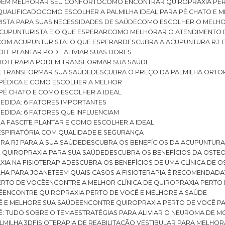
ODEM MELHORAR SEU CONFORTO
COMO ENCONTRAR QUIROPRAXIA PER
QUALIFICADO
COMO ESCOLHER A PALMILHA IDEAL PARA PÉ CHATO E
ISTA PARA SUAS NECESSIDADES DE SAÚDE
COMO ESCOLHER O MELH
CUPUNTURISTA E O QUE ESPERAR
COMO MELHORAR O ATENDIMENTO D
 COM ACUPUNTURISTA: O QUE ESPERAR
DESCUBRA A ACUPUNTURA RJ: 
ITE PLANTAR PODE ALIVIAR SUAS DORES
ISIOTERAPIA PODEM TRANSFORMAR SUA SAÚDE
E TRANSFORMAR SUA SAÚDE
DESCUBRA O PREÇO DA PALMILHA ORTO
OPÉDICA E COMO ESCOLHER A MELHOR
 PÉ CHATO E COMO ESCOLHER A IDEAL
MEDIDA: 6 FATORES IMPORTANTES
EDIDA: 6 FATORES QUE INFLUENCIAM
A FASCITE PLANTAR E COMO ESCOLHER A IDEAL
RESPIRATÓRIA COM QUALIDADE E SEGURANÇA
RA RJ PARA A SUA SAÚDE
DESCUBRA OS BENEFÍCIOS DA ACUPUNTURA
DE QUIROPRAXIA PARA SUA SAÚDE
DESCUBRA OS BENEFÍCIOS DA OSTE
XIA NA FISIOTERAPIA
DESCUBRA OS BENEFÍCIOS DE UMA CLÍNICA DE 
LHA PARA JOANETE
EM QUAIS CASOS A FISIOTERAPIA É RECOMENDADA
PERTO DE VOCÊ
ENCONTRE A MELHOR CLÍNICA DE QUIROPRAXIA PERTO
Ê
ENCONTRE QUIROPRAXIA PERTO DE VOCÊ E MELHORE A SAÚDE
Ê E MELHORE SUA SAÚDE
ENCONTRE QUIROPRAXIA PERTO DE VOCÊ PA
Ê: TUDO SOBRE O TEMA
ESTRATÉGIAS PARA ALIVIAR O NEUROMA DE 
LMILHA 3D
FISIOTERAPIA DE REABILITAÇÃO VESTIBULAR PARA MELHOR