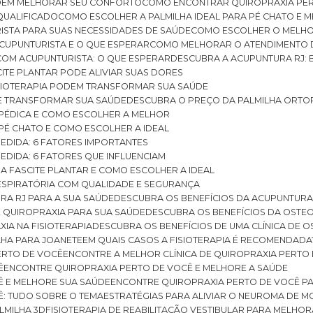
ODEM MELHORAR SEU CONFORTO
COMO ENCONTRAR QUIROPRAXIA PER
QUALIFICADO
COMO ESCOLHER A PALMILHA IDEAL PARA PÉ CHATO E
ISTA PARA SUAS NECESSIDADES DE SAÚDE
COMO ESCOLHER O MELH
CUPUNTURISTA E O QUE ESPERAR
COMO MELHORAR O ATENDIMENTO D
 COM ACUPUNTURISTA: O QUE ESPERAR
DESCUBRA A ACUPUNTURA RJ: 
ITE PLANTAR PODE ALIVIAR SUAS DORES
ISIOTERAPIA PODEM TRANSFORMAR SUA SAÚDE
E TRANSFORMAR SUA SAÚDE
DESCUBRA O PREÇO DA PALMILHA ORTO
OPÉDICA E COMO ESCOLHER A MELHOR
 PÉ CHATO E COMO ESCOLHER A IDEAL
MEDIDA: 6 FATORES IMPORTANTES
EDIDA: 6 FATORES QUE INFLUENCIAM
A FASCITE PLANTAR E COMO ESCOLHER A IDEAL
RESPIRATÓRIA COM QUALIDADE E SEGURANÇA
RA RJ PARA A SUA SAÚDE
DESCUBRA OS BENEFÍCIOS DA ACUPUNTURA
DE QUIROPRAXIA PARA SUA SAÚDE
DESCUBRA OS BENEFÍCIOS DA OSTE
XIA NA FISIOTERAPIA
DESCUBRA OS BENEFÍCIOS DE UMA CLÍNICA DE 
LHA PARA JOANETE
EM QUAIS CASOS A FISIOTERAPIA É RECOMENDADA
PERTO DE VOCÊ
ENCONTRE A MELHOR CLÍNICA DE QUIROPRAXIA PERTO
Ê
ENCONTRE QUIROPRAXIA PERTO DE VOCÊ E MELHORE A SAÚDE
Ê E MELHORE SUA SAÚDE
ENCONTRE QUIROPRAXIA PERTO DE VOCÊ PA
Ê: TUDO SOBRE O TEMA
ESTRATÉGIAS PARA ALIVIAR O NEUROMA DE 
LMILHA 3D
FISIOTERAPIA DE REABILITAÇÃO VESTIBULAR PARA MELHOR