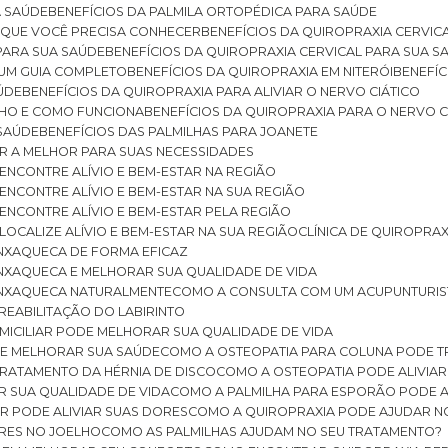
A SAÚDE
BENEFÍCIOS DA PALMILA ORTOPÉDICA PARA SAÚDE
E QUE VOCÊ PRECISA CONHECER
BENEFÍCIOS DA QUIROPRAXIA CERVIC
 PARA SUA SAÚDE
BENEFÍCIOS DA QUIROPRAXIA CERVICAL PARA SUA 
: UM GUIA COMPLETO
BENEFÍCIOS DA QUIROPRAXIA EM NITERÓI
BENEFÍ
AÚDE
BENEFÍCIOS DA QUIROPRAXIA PARA ALIVIAR O NERVO CIÁTICO
ELHO E COMO FUNCIONA
BENEFÍCIOS DA QUIROPRAXIA PARA O NERVO C
 SAÚDE
BENEFÍCIOS DAS PALMILHAS PARA JOANETE
ER A MELHOR PARA SUAS NECESSIDADES
: ENCONTRE ALÍVIO E BEM-ESTAR NA REGIÃO
: ENCONTRE ALÍVIO E BEM-ESTAR NA SUA REGIÃO
: ENCONTRE ALÍVIO E BEM-ESTAR PELA REGIÃO
 LOCALIZE ALÍVIO E BEM-ESTAR NA SUA REGIÃO
CLÍNICA DE QUIROPRA
ENXAQUECA DE FORMA EFICAZ
ENXAQUECA E MELHORAR SUA QUALIDADE DE VIDA
 ENXAQUECA NATURALMENTE
COMO A CONSULTA COM UM ACUPUNTURI
 REABILITAÇÃO DO LABIRINTO
OMICILIAR PODE MELHORAR SUA QUALIDADE DE VIDA
DE MELHORAR SUA SAÚDE
COMO A OSTEOPATIA PARA COLUNA PODE 
TRATAMENTO DA HÉRNIA DE DISCO
COMO A OSTEOPATIA PODE ALIVIAR
R SUA QUALIDADE DE VIDA
COMO A PALMILHA PARA ESPORÃO PODE A
AR PODE ALIVIAR SUAS DORES
COMO A QUIROPRAXIA PODE AJUDAR N
ORES NO JOELHO
COMO AS PALMILHAS AJUDAM NO SEU TRATAMENTO?