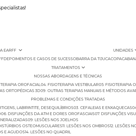
ecialistas!
 A EARFF
UNIDADES
FF
DEPOIMENTOS E CASOS DE SUCESSO
BARRA DA TIJUCA
COPACABAN
TRATAMENTOS
NOSSAS ABORDAGENS E TÉCNICAS
SIOTERAPIA OROFACIAL
04. FISIOTERAPIA VESTIBULAR
05. FISIOTERAPIA
LHAS ORTOPÉDICAS 3D
09. OUTRAS TERAPIAS MANUAIS E MÉTODOS AV
PROBLEMAS E CONDIÇÕES TRATADAS
RTIGENS, LABIRINTITE, DESEQUILÍBRIOS
03. CEFALEIAS E ENXAQUECAS
O
06. DISFUNÇÕES DA ATM E DORES OROFASCIAIS
07. DISFUNÇÕES VIS
GENERALIZADAS
09. LESÕES NOS JOELHOS
E DISTÚRBIOS OSTEOMUSCULARES
11. LESÕES NOS OMBROS
12. LESÕES 
OS E AGUDOS
14. LESÕES NO QUADRIL