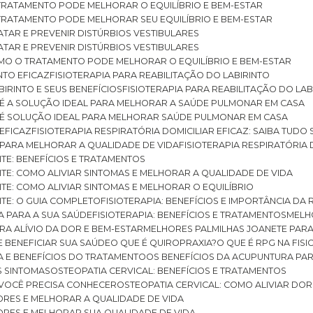
O TRATAMENTO PODE MELHORAR O EQUILÍBRIO E BEM-ESTAR
O TRATAMENTO PODE MELHORAR SEU EQUILÍBRIO E BEM-ESTAR
RATAR E PREVENIR DISTÚRBIOS VESTIBULARES
RATAR E PREVENIR DISTÚRBIOS VESTIBULARES
 COMO O TRATAMENTO PODE MELHORAR O EQUILÍBRIO E BEM-ESTAR
NTO EFICAZ
FISIOTERAPIA PARA REABILITAÇÃO DO LABIRINTO
BIRINTO E SEUS BENEFÍCIOS
FISIOTERAPIA PARA REABILITAÇÃO DO L
AR É A SOLUÇÃO IDEAL PARA MELHORAR A SAÚDE PULMONAR EM CASA
AR É SOLUÇÃO IDEAL PARA MELHORAR SAÚDE PULMONAR EM CASA
 EFICAZ
FISIOTERAPIA RESPIRATÓRIA DOMICILIAR EFICAZ: SAIBA TUDO
R PARA MELHORAR A QUALIDADE DE VIDA
FISIOTERAPIA RESPIRATÓRIA 
TITE: BENEFÍCIOS E TRATAMENTOS
NTITE: COMO ALIVIAR SINTOMAS E MELHORAR A QUALIDADE DE VIDA
TITE: COMO ALIVIAR SINTOMAS E MELHORAR O EQUILÍBRIO
TITE: O GUIA COMPLETO
FISIOTERAPIA: BENEFÍCIOS E IMPORTÂNCIA DA 
IA PARA A SUA SAÚDE
FISIOTERAPIA: BENEFÍCIOS E TRATAMENTOS
MEL
ARA ALÍVIO DA DOR E BEM-ESTAR
MELHORES PALMILHAS JOANETE PAR
E BENEFICIAR SUA SAÚDE
O QUE É QUIROPRAXIA?
O QUE É RPG NA FIS
IA E BENEFÍCIOS DO TRATAMENTO
OS BENEFÍCIOS DA ACUPUNTURA PA
US SINTOMAS
OSTEOPATIA CERVICAL: BENEFÍCIOS E TRATAMENTOS
E VOCÊ PRECISA CONHECER
OSTEOPATIA CERVICAL: COMO ALIVIAR DO
DORES E MELHORAR A QUALIDADE DE VIDA
DORES E MELHORAR SUA QUALIDADE DE VIDA