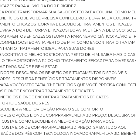
ICAZES PARA ALÍVIO DA DOR E RIGIDEZ
TICA PODE TRANSFORMAR SUA SAÚDE
OSTEOPATIA COLUNA: COMO ME
BENEFÍCIOS QUE VOCÊ PRECISA CONHECER
OSTEOPATIA DA COLUNA: T
ATAMENTO EFICAZ
OSTEOPATIA E ESCOLIOSE: TRATAMENTOS EFICAZES
ALIVIAR A DOR DE FORMA EFICAZ
OSTEOPATIA E HÉRNIA DE DISCO: SO
 TRATAMENTOS EFICAZES
OSTEOPATIA PARA NERVO CIÁTICO: ALÍVIO E
A COMPLETO
OSTEOPATIA PERTO DE MIM: COMO ENCONTRAR O TRATAM
ONTRAR O TRATAMENTO IDEAL PARA SUAS DORES
A ENCONTRAR O MELHOR
OSTEOPATIA PERTO DE MIM: SAIBA MAIS DIC
E O TEMA
OSTEOPATIA RJ COMO TRATAMENTO EFICAZ PARA DIVERSAS
CAZ PARA SAÚDE E BEM-ESTAR
S DORES: DESCUBRA OS BENEFÍCIOS E TRATAMENTOS DISPONÍVEIS
DORES: DESCUBRA BENEFÍCIOS E TRATAMENTOS DISPONÍVEIS
 PARA VOCÊ
OSTEOPATIA RJ: BENEFÍCIOS QUE VOCÊ PRECISA CONHECE
CIOS E ONDE ENCONTRAR TRATAMENTOS EFICAZES
 BENEFÍCIOS E ONDE ENCONTRAR TRATAMENTOS EFICAZES
FORTO E SAÚDE DOS PÉS
 ESCOLHER A MELHOR OPÇÃO PARA O SEU CONFORTO
LHORES OPÇÕES E ONDE COMPRAR
PALMILHA 3D PREÇO: DESCUBRA OF
TO CUSTA E COMO ESCOLHER A MELHOR OPÇÃO PARA VOCÊ
O CUSTA E ONDE COMPRAR
PALMILHA 3D PREÇO: SAIBA TUDO AQUI
E SAÚDE DOS PÉS COM TECNOLOGIA INOVADORA
PALMILHA 3D: BENE