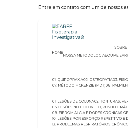
Entre em contato com um de nossos esp
SOBRE
HOME
NOSSA METODOLOGIA
EQUIPE EAR
01. QUIROPRAXIA
02. OSTEOPATIA
03. FI
07. MÉTODO MCKENZIE (MDT)
08. PALMI
01. LESÕES DE COLUNA
02. TONTURAS, VE
05. LESÕES NO COTOVELO, PUNHO E MÃ
08. FIBROMIALGIA E DORES CRÔNICAS 
10. LESÕES POR ESFORÇO REPETITIVO 
13. PROBLEMAS RESPIRATÓRIOS CRÔNIC