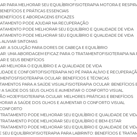
ULAR PARA MELHORAR SEU EQUILÍBRIO
FISIOTERAPIA MOTORA E RESPIR
BENEFÍCIOS E PRÁTICAS ESSENCIAIS
: BENEFÍCIOS E ABORDAGENS EFICAZES
O TRATAMENTO PODE AJUDAR NA RECUPERAÇÃO
 TRATAMENTO PODE MELHORAR SEU EQUILÍBRIO E QUALIDADE DE VIDA
 TRATAMENTO PODE MELHORAR SEU EQUILÍBRIO E QUALIDADE DE VIDA
RA ALIVIAR SINTOMAS
ULAR: A SOLUÇÃO PARA DORES DE CABEÇA E EQUILÍBRIO
BULAR: UMA ABORDAGEM EFICAZ PARA O TRATAMENTO
FISIOTERAPIA N
LAR E SEUS BENEFÍCIOS
ULAR MELHORA O EQUILÍBRIO E A QUALIDADE DE VIDA
ILIDADE E CONFORTO
FISIOTERAPIA NO PÉ PARA ALÍVIO E RECUPERAÇÃ
TAMENTOS
FISIOTERAPIA OCULAR: BENEFÍCIOS E TÉCNICAS
RATAMENTOS PARA A SAÚDE VISUAL
FISIOTERAPIA OCULAR: BENEFÍCIOS
R A SAÚDE DOS SEUS OLHOS E AUMENTAR O CONFORTO VISUAL
SÃO HOJE!
FISIOTERAPIA OCULAR: MELHORES PRÁTICAS E BENEFÍCIOS
ELHORAR A SAÚDE DOS OLHOS E AUMENTAR O CONFORTO VISUAL
 E CONFORTO
 O TRATAMENTO PODE MELHORAR SEU EQUILÍBRIO E QUALIDADE DE VID
 O TRATAMENTO PODE MELHORAR SEU EQUILÍBRIO E BEM-ESTAR
 O TRATAMENTO PODE MELHORAR SEU EQUILÍBRIO E QUALIDADE DE VID
E SEU EQUILÍBRIO
FISIOTERAPIA PARA LABIRINTO: BENEFÍCIOS E TRAT