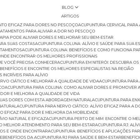
BLOG
ARTIGOS
NTO EFICAZ PARA DORES NO PESCOÇO
ACUPUNTURA CERVICAL PARA 
TRATAMENTOS PARA ALIVIAR A DOR NO PESCOÇO
RAPIA PODE ALIVIAR DORES E MELHORAR SEU BEM-ESTAR
ARA SUAS COSTAS
ACUPUNTURA COLUNA: ALÍVIO E SAÚDE PARA SUA E
RATAMENTOS
ACUPUNTURA COLUNA: BENEFÍCIOS E COMO FUNCIONA PA
E ONDE ENCONTRAR OS MELHORES PROFISSIONAIS
QUE VOCÊ PRECISA CONHECER
ACUPUNTURA EM NITERÓI: DESCUBRA OS
 BENEFÍCIOS E ENCONTRE OS MELHORES ESPECIALISTAS NA REGIÃO
 INCRÍVEIS PARA ALÍVIO
ERVO CIÁTICO E MELHORAR A QUALIDADE DE VIDA
ACUPUNTURA PARA 
ICO
ACUPUNTURA PARA COLUNA: COMO ALIVIAR DORES E PROMOVER 
 DOR E MELHORA A QUALIDADE DE VIDA
 SUAS DORES COM ESTA ABORDAGEM NATURAL
ACUPUNTURA PARA ENX
 NATURAL
ACUPUNTURA PARA NERVO CIÁTICO: ALÍVIO EFICAZ PARA A 
VIO EFICAZ PARA DOR E MELHORA DA MOBILIDADE
ÍVIO NATURAL E EFICAZ
ACUPUNTURA PERTO DE MIM: ENCONTRE O ME
 O MELHOR ATENDIMENTO PARA SEU BEM-ESTAR
ACUPUNTURA RJ: ALÍV
CIOS E ONDE ENCONTRAR
ACUPUNTURA: BENEFÍCIOS E APLICAÇÕES PA
DE
BENEFÍCIOS DA ACUPUNTURA RJ PARA SAÚDE E BEM-ESTAR
BENEFÍ