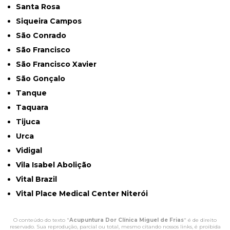
Santa Rosa
Siqueira Campos
São Conrado
São Francisco
São Francisco Xavier
São Gonçalo
Tanque
Taquara
Tijuca
Urca
Vidigal
Vila Isabel Abolição
Vital Brazil
Vital Place Medical Center Niterói
O conteúdo do texto "
Acupuntura Dor Clínica Miguel de Frias
" é de direito
reservado. Sua reprodução, parcial ou total, mesmo citando nossos links, é proibida