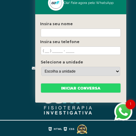
Nossas Unidades
Olá! Fale agora pelo WhatsApp
Icaraí - Niterói
Freguesia - Rio de Janeiro
Insira seu nome
Barra - Rio de Janeiro
Copacabana - Rio de Janeiro
Insira seu telefone
Fale Conosco
(21) 3619-5657
(21) 99390-3850
Selecione a unidade
contato@fisioterapiainvestigativa.com
Segunda a sexta, das 7h às 21h
INICIAR CONVERSA
1
HTML
CSS