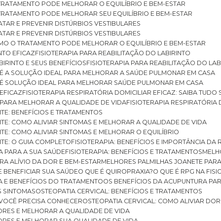
O TRATAMENTO PODE MELHORAR O EQUILÍBRIO E BEM-ESTAR
O TRATAMENTO PODE MELHORAR SEU EQUILÍBRIO E BEM-ESTAR
RATAR E PREVENIR DISTÚRBIOS VESTIBULARES
RATAR E PREVENIR DISTÚRBIOS VESTIBULARES
 COMO O TRATAMENTO PODE MELHORAR O EQUILÍBRIO E BEM-ESTAR
NTO EFICAZ
FISIOTERAPIA PARA REABILITAÇÃO DO LABIRINTO
BIRINTO E SEUS BENEFÍCIOS
FISIOTERAPIA PARA REABILITAÇÃO DO L
AR É A SOLUÇÃO IDEAL PARA MELHORAR A SAÚDE PULMONAR EM CASA
AR É SOLUÇÃO IDEAL PARA MELHORAR SAÚDE PULMONAR EM CASA
 EFICAZ
FISIOTERAPIA RESPIRATÓRIA DOMICILIAR EFICAZ: SAIBA TUDO
R PARA MELHORAR A QUALIDADE DE VIDA
FISIOTERAPIA RESPIRATÓRIA 
TITE: BENEFÍCIOS E TRATAMENTOS
NTITE: COMO ALIVIAR SINTOMAS E MELHORAR A QUALIDADE DE VIDA
TITE: COMO ALIVIAR SINTOMAS E MELHORAR O EQUILÍBRIO
TITE: O GUIA COMPLETO
FISIOTERAPIA: BENEFÍCIOS E IMPORTÂNCIA DA 
IA PARA A SUA SAÚDE
FISIOTERAPIA: BENEFÍCIOS E TRATAMENTOS
MEL
ARA ALÍVIO DA DOR E BEM-ESTAR
MELHORES PALMILHAS JOANETE PAR
E BENEFICIAR SUA SAÚDE
O QUE É QUIROPRAXIA?
O QUE É RPG NA FIS
IA E BENEFÍCIOS DO TRATAMENTO
OS BENEFÍCIOS DA ACUPUNTURA PA
US SINTOMAS
OSTEOPATIA CERVICAL: BENEFÍCIOS E TRATAMENTOS
E VOCÊ PRECISA CONHECER
OSTEOPATIA CERVICAL: COMO ALIVIAR DO
DORES E MELHORAR A QUALIDADE DE VIDA
DORES E MELHORAR SUA QUALIDADE DE VIDA