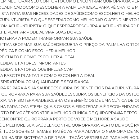
ODEM MELHORAR SEU CONFORTO
COMO ENCONTRAR QUIROPRAXIA PER
QUALIFICADO
COMO ESCOLHER A PALMILHA IDEAL PARA PÉ CHATO E
ISTA PARA SUAS NECESSIDADES DE SAÚDE
COMO ESCOLHER O MELH
CUPUNTURISTA E O QUE ESPERAR
COMO MELHORAR O ATENDIMENTO D
 COM ACUPUNTURISTA: O QUE ESPERAR
DESCUBRA A ACUPUNTURA RJ: 
ITE PLANTAR PODE ALIVIAR SUAS DORES
ISIOTERAPIA PODEM TRANSFORMAR SUA SAÚDE
E TRANSFORMAR SUA SAÚDE
DESCUBRA O PREÇO DA PALMILHA ORTO
OPÉDICA E COMO ESCOLHER A MELHOR
 PÉ CHATO E COMO ESCOLHER A IDEAL
MEDIDA: 6 FATORES IMPORTANTES
EDIDA: 6 FATORES QUE INFLUENCIAM
A FASCITE PLANTAR E COMO ESCOLHER A IDEAL
RESPIRATÓRIA COM QUALIDADE E SEGURANÇA
RA RJ PARA A SUA SAÚDE
DESCUBRA OS BENEFÍCIOS DA ACUPUNTURA
DE QUIROPRAXIA PARA SUA SAÚDE
DESCUBRA OS BENEFÍCIOS DA OSTE
XIA NA FISIOTERAPIA
DESCUBRA OS BENEFÍCIOS DE UMA CLÍNICA DE 
LHA PARA JOANETE
EM QUAIS CASOS A FISIOTERAPIA É RECOMENDADA
PERTO DE VOCÊ
ENCONTRE A MELHOR CLÍNICA DE QUIROPRAXIA PERTO
Ê
ENCONTRE QUIROPRAXIA PERTO DE VOCÊ E MELHORE A SAÚDE
Ê E MELHORE SUA SAÚDE
ENCONTRE QUIROPRAXIA PERTO DE VOCÊ PA
Ê: TUDO SOBRE O TEMA
ESTRATÉGIAS PARA ALIVIAR O NEUROMA DE 
LMILHA 3D
FISIOTERAPIA DE REABILITAÇÃO VESTIBULAR PARA MELHOR