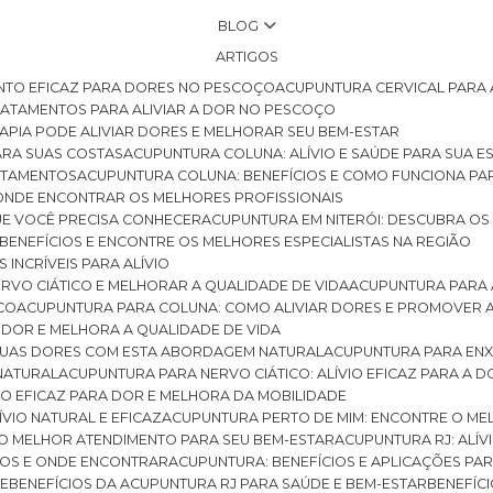
BLOG
ARTIGOS
NTO EFICAZ PARA DORES NO PESCOÇO
ACUPUNTURA CERVICAL PARA 
TRATAMENTOS PARA ALIVIAR A DOR NO PESCOÇO
RAPIA PODE ALIVIAR DORES E MELHORAR SEU BEM-ESTAR
ARA SUAS COSTAS
ACUPUNTURA COLUNA: ALÍVIO E SAÚDE PARA SUA E
RATAMENTOS
ACUPUNTURA COLUNA: BENEFÍCIOS E COMO FUNCIONA PA
E ONDE ENCONTRAR OS MELHORES PROFISSIONAIS
QUE VOCÊ PRECISA CONHECER
ACUPUNTURA EM NITERÓI: DESCUBRA OS
 BENEFÍCIOS E ENCONTRE OS MELHORES ESPECIALISTAS NA REGIÃO
 INCRÍVEIS PARA ALÍVIO
ERVO CIÁTICO E MELHORAR A QUALIDADE DE VIDA
ACUPUNTURA PARA 
ICO
ACUPUNTURA PARA COLUNA: COMO ALIVIAR DORES E PROMOVER 
 DOR E MELHORA A QUALIDADE DE VIDA
 SUAS DORES COM ESTA ABORDAGEM NATURAL
ACUPUNTURA PARA ENX
 NATURAL
ACUPUNTURA PARA NERVO CIÁTICO: ALÍVIO EFICAZ PARA A 
VIO EFICAZ PARA DOR E MELHORA DA MOBILIDADE
ÍVIO NATURAL E EFICAZ
ACUPUNTURA PERTO DE MIM: ENCONTRE O ME
 O MELHOR ATENDIMENTO PARA SEU BEM-ESTAR
ACUPUNTURA RJ: ALÍV
CIOS E ONDE ENCONTRAR
ACUPUNTURA: BENEFÍCIOS E APLICAÇÕES PA
DE
BENEFÍCIOS DA ACUPUNTURA RJ PARA SAÚDE E BEM-ESTAR
BENEFÍ