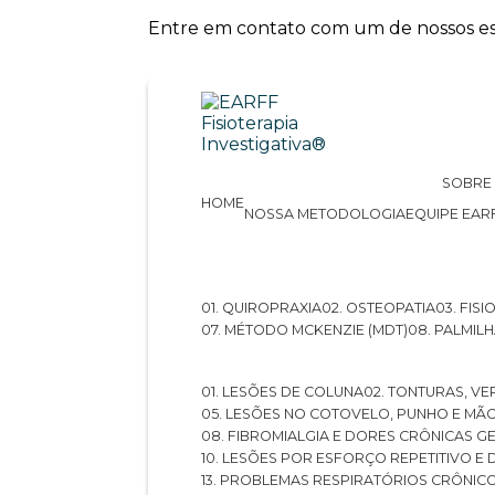
Entre em contato com um de nossos esp
SOBRE
HOME
NOSSA METODOLOGIA
EQUIPE EAR
01. QUIROPRAXIA
02. OSTEOPATIA
03. FI
07. MÉTODO MCKENZIE (MDT)
08. PALMI
01. LESÕES DE COLUNA
02. TONTURAS, VE
05. LESÕES NO COTOVELO, PUNHO E MÃ
08. FIBROMIALGIA E DORES CRÔNICAS 
10. LESÕES POR ESFORÇO REPETITIVO 
13. PROBLEMAS RESPIRATÓRIOS CRÔNIC