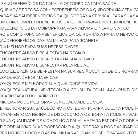
A SAÚDE
BENEFÍCIOS DA PALMILA ORTOPÉDICA PARA SAÚDE
E QUE VOCÊ PRECISA CONHECER
BENEFÍCIOS DA QUIROPRAXIA CERVIC
 PARA SUA SAÚDE
BENEFÍCIOS DA QUIROPRAXIA CERVICAL PARA SUA 
: UM GUIA COMPLETO
BENEFÍCIOS DA QUIROPRAXIA EM NITERÓI
BENEFÍ
AÚDE
BENEFÍCIOS DA QUIROPRAXIA PARA ALIVIAR O NERVO CIÁTICO
ELHO E COMO FUNCIONA
BENEFÍCIOS DA QUIROPRAXIA PARA O NERVO C
 SAÚDE
BENEFÍCIOS DAS PALMILHAS PARA JOANETE
ER A MELHOR PARA SUAS NECESSIDADES
: ENCONTRE ALÍVIO E BEM-ESTAR NA REGIÃO
: ENCONTRE ALÍVIO E BEM-ESTAR NA SUA REGIÃO
: ENCONTRE ALÍVIO E BEM-ESTAR PELA REGIÃO
 LOCALIZE ALÍVIO E BEM-ESTAR NA SUA REGIÃO
CLÍNICA DE QUIROPRA
ENXAQUECA DE FORMA EFICAZ
ENXAQUECA E MELHORAR SUA QUALIDADE DE VIDA
 ENXAQUECA NATURALMENTE
COMO A CONSULTA COM UM ACUPUNTURI
 REABILITAÇÃO DO LABIRINTO
OMICILIAR PODE MELHORAR SUA QUALIDADE DE VIDA
DE MELHORAR SUA SAÚDE
COMO A OSTEOPATIA PARA COLUNA PODE 
TRATAMENTO DA HÉRNIA DE DISCO
COMO A OSTEOPATIA PODE ALIVIAR
R SUA QUALIDADE DE VIDA
COMO A PALMILHA PARA ESPORÃO PODE A
AR PODE ALIVIAR SUAS DORES
COMO A QUIROPRAXIA PODE AJUDAR N
ORES NO JOELHO
COMO AS PALMILHAS AJUDAM NO SEU TRATAMENTO?