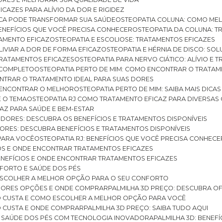
ICAZES PARA ALÍVIO DA DOR E RIGIDEZ
TICA PODE TRANSFORMAR SUA SAÚDE
OSTEOPATIA COLUNA: COMO ME
BENEFÍCIOS QUE VOCÊ PRECISA CONHECER
OSTEOPATIA DA COLUNA: T
ATAMENTO EFICAZ
OSTEOPATIA E ESCOLIOSE: TRATAMENTOS EFICAZES
ALIVIAR A DOR DE FORMA EFICAZ
OSTEOPATIA E HÉRNIA DE DISCO: SO
 TRATAMENTOS EFICAZES
OSTEOPATIA PARA NERVO CIÁTICO: ALÍVIO E
A COMPLETO
OSTEOPATIA PERTO DE MIM: COMO ENCONTRAR O TRATAM
ONTRAR O TRATAMENTO IDEAL PARA SUAS DORES
A ENCONTRAR O MELHOR
OSTEOPATIA PERTO DE MIM: SAIBA MAIS DIC
E O TEMA
OSTEOPATIA RJ COMO TRATAMENTO EFICAZ PARA DIVERSAS
CAZ PARA SAÚDE E BEM-ESTAR
S DORES: DESCUBRA OS BENEFÍCIOS E TRATAMENTOS DISPONÍVEIS
DORES: DESCUBRA BENEFÍCIOS E TRATAMENTOS DISPONÍVEIS
 PARA VOCÊ
OSTEOPATIA RJ: BENEFÍCIOS QUE VOCÊ PRECISA CONHECE
CIOS E ONDE ENCONTRAR TRATAMENTOS EFICAZES
 BENEFÍCIOS E ONDE ENCONTRAR TRATAMENTOS EFICAZES
FORTO E SAÚDE DOS PÉS
 ESCOLHER A MELHOR OPÇÃO PARA O SEU CONFORTO
LHORES OPÇÕES E ONDE COMPRAR
PALMILHA 3D PREÇO: DESCUBRA OF
TO CUSTA E COMO ESCOLHER A MELHOR OPÇÃO PARA VOCÊ
O CUSTA E ONDE COMPRAR
PALMILHA 3D PREÇO: SAIBA TUDO AQUI
E SAÚDE DOS PÉS COM TECNOLOGIA INOVADORA
PALMILHA 3D: BENE