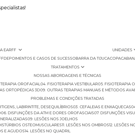
ecialistas!
 A EARFF
UNIDADES
FF
DEPOIMENTOS E CASOS DE SUCESSO
BARRA DA TIJUCA
COPACABAN
TRATAMENTOS
NOSSAS ABORDAGENS E TÉCNICAS
SIOTERAPIA OROFACIAL
04. FISIOTERAPIA VESTIBULAR
05. FISIOTERAPIA
LHAS ORTOPÉDICAS 3D
09. OUTRAS TERAPIAS MANUAIS E MÉTODOS AV
PROBLEMAS E CONDIÇÕES TRATADAS
RTIGENS, LABIRINTITE, DESEQUILÍBRIOS
03. CEFALEIAS E ENXAQUECAS
O
06. DISFUNÇÕES DA ATM E DORES OROFASCIAIS
07. DISFUNÇÕES VIS
GENERALIZADAS
09. LESÕES NOS JOELHOS
E DISTÚRBIOS OSTEOMUSCULARES
11. LESÕES NOS OMBROS
12. LESÕES 
OS E AGUDOS
14. LESÕES NO QUADRIL