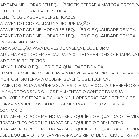
ULAR PARA MELHORAR SEU EQUILÍBRIO
FISIOTERAPIA MOTORA E RESPIR
BENEFÍCIOS E PRÁTICAS ESSENCIAIS
: BENEFÍCIOS E ABORDAGENS EFICAZES
O TRATAMENTO PODE AJUDAR NA RECUPERAÇÃO
 TRATAMENTO PODE MELHORAR SEU EQUILÍBRIO E QUALIDADE DE VIDA
 TRATAMENTO PODE MELHORAR SEU EQUILÍBRIO E QUALIDADE DE VIDA
RA ALIVIAR SINTOMAS
ULAR: A SOLUÇÃO PARA DORES DE CABEÇA E EQUILÍBRIO
BULAR: UMA ABORDAGEM EFICAZ PARA O TRATAMENTO
FISIOTERAPIA N
LAR E SEUS BENEFÍCIOS
ULAR MELHORA O EQUILÍBRIO E A QUALIDADE DE VIDA
ILIDADE E CONFORTO
FISIOTERAPIA NO PÉ PARA ALÍVIO E RECUPERAÇÃ
TAMENTOS
FISIOTERAPIA OCULAR: BENEFÍCIOS E TÉCNICAS
RATAMENTOS PARA A SAÚDE VISUAL
FISIOTERAPIA OCULAR: BENEFÍCIOS
R A SAÚDE DOS SEUS OLHOS E AUMENTAR O CONFORTO VISUAL
SÃO HOJE!
FISIOTERAPIA OCULAR: MELHORES PRÁTICAS E BENEFÍCIOS
ELHORAR A SAÚDE DOS OLHOS E AUMENTAR O CONFORTO VISUAL
 E CONFORTO
 O TRATAMENTO PODE MELHORAR SEU EQUILÍBRIO E QUALIDADE DE VID
 O TRATAMENTO PODE MELHORAR SEU EQUILÍBRIO E BEM-ESTAR
 O TRATAMENTO PODE MELHORAR SEU EQUILÍBRIO E QUALIDADE DE VID
E SEU EQUILÍBRIO
FISIOTERAPIA PARA LABIRINTO: BENEFÍCIOS E TRAT