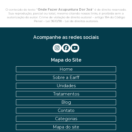
O conteúdo do texto "
Onde Fazer Acupuntura Dor Joá
" é de direito reservado.
Sua reprodução, parcial ou total, mesmo citando nossos links, é proibida sem a
autorização do autor. Crime de violação de direito autoral – artigo 184 do Código
Penal –
Lei 9610/98 - Lei de direitos autorais
.
Acompanhe as redes sociais
Mapa do Site
Home
Sobre a Earff
Unidades
Tratamentos
Blog
Contato
Categorias
Mapa do site