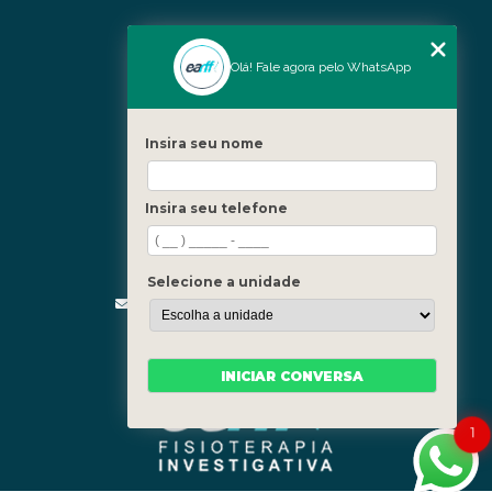
Nossas Unidades
Olá! Fale agora pelo WhatsApp
Icaraí - Niterói
Freguesia - Rio de Janeiro
Insira seu nome
Barra - Rio de Janeiro
Copacabana - Rio de Janeiro
Insira seu telefone
Fale Conosco
(21) 3619-5657
(21) 99390-3850
Selecione a unidade
contato@fisioterapiainvestigativa.com
Segunda a sexta, das 7h às 21h
INICIAR CONVERSA
1