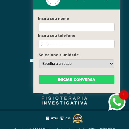
Icaraí - Niterói
Freguesia - Rio de Janeiro
Insira seu nome
Barra - Rio de Janeiro
Copacabana - Rio de Janeiro
Insira seu telefone
Fale Conosco
(21) 3619-5657
(21) 99390-3850
Selecione a unidade
contato@fisioterapiainvestigativa.com
Segunda a sexta, das 7h às 21h
INICIAR CONVERSA
1
HTML
CSS