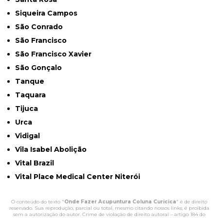
Siqueira Campos
São Conrado
São Francisco
São Francisco Xavier
São Gonçalo
Tanque
Taquara
Tijuca
Urca
Vidigal
Vila Isabel Abolição
Vital Brazil
Vital Place Medical Center Niterói
O conteúdo do texto "
Onde Fazer Acupuntura Coluna Curicica
" é de direito
reservado. Sua reprodução, parcial ou total, mesmo citando nossos links, é proibida
sem a autorização do autor. Crime de violação de direito autoral – artigo 184 do