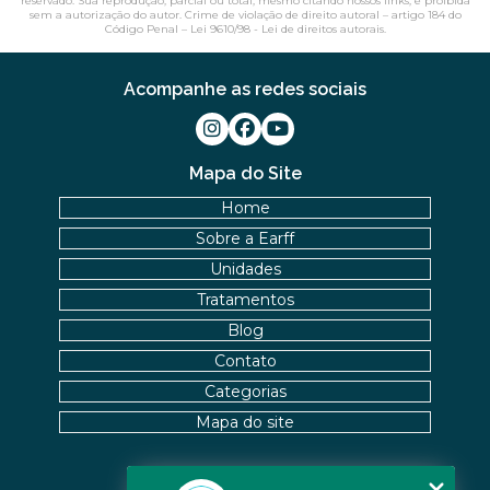
reservado. Sua reprodução, parcial ou total, mesmo citando nossos links, é proibida
sem a autorização do autor. Crime de violação de direito autoral – artigo 184 do
Código Penal –
Lei 9610/98 - Lei de direitos autorais
.
Acompanhe as redes sociais
Mapa do Site
Home
Sobre a Earff
Unidades
Tratamentos
Blog
Contato
Categorias
Mapa do site