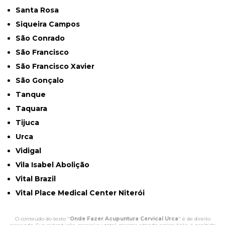
Santa Rosa
Siqueira Campos
São Conrado
São Francisco
São Francisco Xavier
São Gonçalo
Tanque
Taquara
Tijuca
Urca
Vidigal
Vila Isabel Abolição
Vital Brazil
Vital Place Medical Center Niterói
O conteúdo do texto "
Onde Fazer Acupuntura Cervical Urca
" é de direito