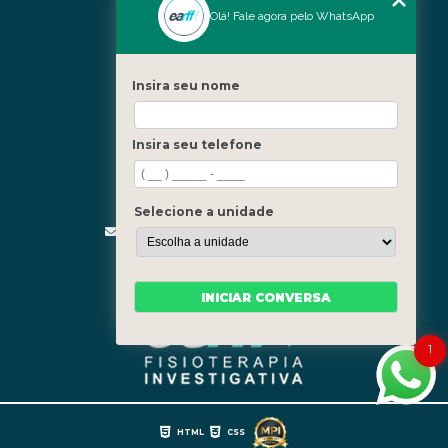
Nossas Unidades
Olá! Fale agora pelo WhatsApp
Icaraí - Niterói
Freguesia - Rio de Janeiro
Insira seu nome
Barra - Rio de Janeiro
Copacabana - Rio de Janeiro
Insira seu telefone
Fale Conosco
(21) 3619-5657
(21) 99390-3850
Selecione a unidade
contato@fisioterapiainvestigativa.com
Segunda a sexta, das 7h às 21h
INICIAR CONVERSA
1
HTML
CSS