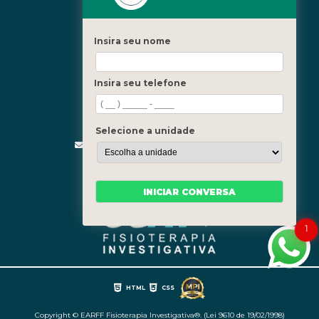
Icaraí - Niterói
Freguesia - Rio de Janeiro
Insira seu nome
Barra - Rio de Janeiro
Copacabana - Rio de Janeiro
Insira seu telefone
Fale Conosco
(21) 3619-5657
(21) 99390-3850
Selecione a unidade
contato@fisioterapiainvestigativa.com
Segunda a sexta, das 7h às 21h
INICIAR CONVERSA
1
HTML
CSS
Copyright © EARFF Fisioterapia Investigativa®. (Lei 9610 de 19/02/1998)