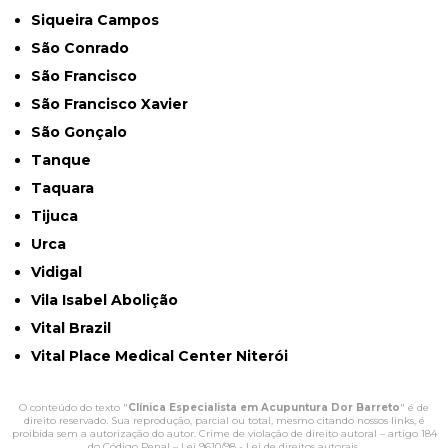
Siqueira Campos
São Conrado
São Francisco
São Francisco Xavier
São Gonçalo
Tanque
Taquara
Tijuca
Urca
Vidigal
Vila Isabel Abolição
Vital Brazil
Vital Place Medical Center Niterói
O conteúdo do texto "
Clínica Especialista em Acupuntura Dor Barreto
" é de
direito reservado. Sua reprodução, parcial ou total, mesmo citando nossos links, é
proibida sem a autorização do autor. Crime de violação de direito autoral – artigo 184
do Código Penal –
Lei 9610/98 - Lei de direitos autorais
.