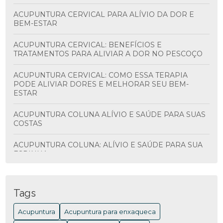
ACUPUNTURA CERVICAL PARA ALÍVIO DA DOR E
BEM-ESTAR
ACUPUNTURA CERVICAL: BENEFÍCIOS E
TRATAMENTOS PARA ALIVIAR A DOR NO PESCOÇO
ACUPUNTURA CERVICAL: COMO ESSA TERAPIA
PODE ALIVIAR DORES E MELHORAR SEU BEM-
ESTAR
ACUPUNTURA COLUNA ALÍVIO E SAÚDE PARA SUAS
COSTAS
ACUPUNTURA COLUNA: ALÍVIO E SAÚDE PARA SUA
ESPINHA
ACUPUNTURA COLUNA: BENEFÍCIOS E
TRATAMENTOS
Tags
ACUPUNTURA COLUNA: BENEFÍCIOS E COMO
Acupuntura
Acupuntura para enxaqueca
FUNCIONA PARA ALIVIAR DORES