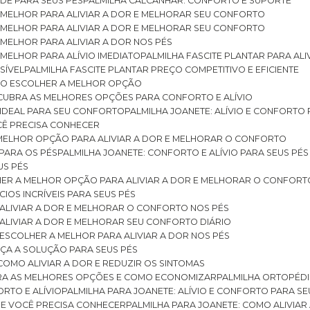
DE PARA SEUS PÉS
PALMILHA CALCANHAR: CONFORTO E SUPORTE
 MELHOR PARA ALIVIAR A DOR E MELHORAR SEU CONFORTO
 MELHOR PARA ALIVIAR A DOR E MELHORAR SEU CONFORTO
MELHOR PARA ALIVIAR A DOR NOS PÉS
MELHOR PARA ALÍVIO IMEDIATO
PALMILHA FASCITE PLANTAR PARA AL
SÍVEL
PALMILHA FASCITE PLANTAR PREÇO COMPETITIVO E EFICIENTE
OMO ESCOLHER A MELHOR OPÇÃO
ESCUBRA AS MELHORES OPÇÕES PARA CONFORTO E ALÍVIO
O IDEAL PARA SEU CONFORTO
PALMILHA JOANETE: ALÍVIO E CONFORTO
OCÊ PRECISA CONHECER
 MELHOR OPÇÃO PARA ALIVIAR A DOR E MELHORAR O CONFORTO
 PARA OS PÉS
PALMILHA JOANETE: CONFORTO E ALÍVIO PARA SEUS PÉS
US PÉS
LHER A MELHOR OPÇÃO PARA ALIVIAR A DOR E MELHORAR O CONFORT
IOS INCRÍVEIS PARA SEUS PÉS
ALIVIAR A DOR E MELHORAR O CONFORTO NOS PÉS
ALIVIAR A DOR E MELHORAR SEU CONFORTO DIÁRIO
ESCOLHER A MELHOR PARA ALIVIAR A DOR NOS PÉS
ÇA A SOLUÇÃO PARA SEUS PÉS
COMO ALIVIAR A DOR E REDUZIR OS SINTOMAS
BRA AS MELHORES OPÇÕES E COMO ECONOMIZAR
PALMILHA ORTOPÉD
ORTO E ALÍVIO
PALMILHA PARA JOANETE: ALÍVIO E CONFORTO PARA SE
QUE VOCÊ PRECISA CONHECER
PALMILHA PARA JOANETE: COMO ALIVI