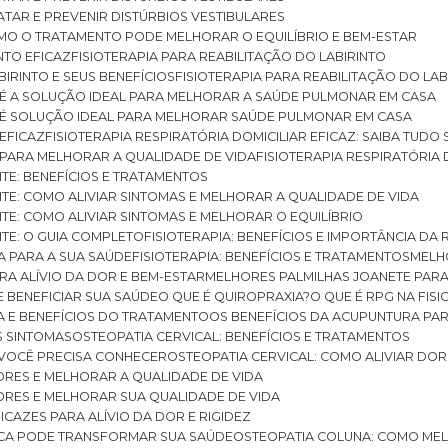
RATAR E PREVENIR DISTÚRBIOS VESTIBULARES
 COMO O TRATAMENTO PODE MELHORAR O EQUILÍBRIO E BEM-ESTAR
NTO EFICAZ
FISIOTERAPIA PARA REABILITAÇÃO DO LABIRINTO
BIRINTO E SEUS BENEFÍCIOS
FISIOTERAPIA PARA REABILITAÇÃO DO L
AR É A SOLUÇÃO IDEAL PARA MELHORAR A SAÚDE PULMONAR EM CASA
AR É SOLUÇÃO IDEAL PARA MELHORAR SAÚDE PULMONAR EM CASA
 EFICAZ
FISIOTERAPIA RESPIRATÓRIA DOMICILIAR EFICAZ: SAIBA TUDO
R PARA MELHORAR A QUALIDADE DE VIDA
FISIOTERAPIA RESPIRATÓRIA 
TITE: BENEFÍCIOS E TRATAMENTOS
NTITE: COMO ALIVIAR SINTOMAS E MELHORAR A QUALIDADE DE VIDA
TITE: COMO ALIVIAR SINTOMAS E MELHORAR O EQUILÍBRIO
TITE: O GUIA COMPLETO
FISIOTERAPIA: BENEFÍCIOS E IMPORTÂNCIA DA 
IA PARA A SUA SAÚDE
FISIOTERAPIA: BENEFÍCIOS E TRATAMENTOS
MEL
ARA ALÍVIO DA DOR E BEM-ESTAR
MELHORES PALMILHAS JOANETE PAR
E BENEFICIAR SUA SAÚDE
O QUE É QUIROPRAXIA?
O QUE É RPG NA FIS
IA E BENEFÍCIOS DO TRATAMENTO
OS BENEFÍCIOS DA ACUPUNTURA PA
US SINTOMAS
OSTEOPATIA CERVICAL: BENEFÍCIOS E TRATAMENTOS
E VOCÊ PRECISA CONHECER
OSTEOPATIA CERVICAL: COMO ALIVIAR DO
DORES E MELHORAR A QUALIDADE DE VIDA
DORES E MELHORAR SUA QUALIDADE DE VIDA
ICAZES PARA ALÍVIO DA DOR E RIGIDEZ
TICA PODE TRANSFORMAR SUA SAÚDE
OSTEOPATIA COLUNA: COMO ME