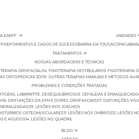
 A EARFF
UNIDADES
FF
DEPOIMENTOS E CASOS DE SUCESSO
BARRA DA TIJUCA
COPACABAN
TRATAMENTOS
NOSSAS ABORDAGENS E TÉCNICAS
SIOTERAPIA OROFACIAL
04. FISIOTERAPIA VESTIBULAR
05. FISIOTERAPIA
LHAS ORTOPÉDICAS 3D
09. OUTRAS TERAPIAS MANUAIS E MÉTODOS AV
PROBLEMAS E CONDIÇÕES TRATADAS
RTIGENS, LABIRINTITE, DESEQUILÍBRIOS
03. CEFALEIAS E ENXAQUECAS
O
06. DISFUNÇÕES DA ATM E DORES OROFASCIAIS
07. DISFUNÇÕES VIS
GENERALIZADAS
09. LESÕES NOS JOELHOS
E DISTÚRBIOS OSTEOMUSCULARES
11. LESÕES NOS OMBROS
12. LESÕES 
OS E AGUDOS
14. LESÕES NO QUADRIL
BLOG