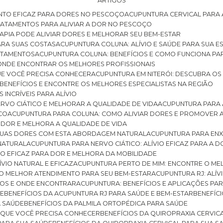
ARTIGOS
NTO EFICAZ PARA DORES NO PESCOÇO
ACUPUNTURA CERVICAL PARA 
TRATAMENTOS PARA ALIVIAR A DOR NO PESCOÇO
RAPIA PODE ALIVIAR DORES E MELHORAR SEU BEM-ESTAR
ARA SUAS COSTAS
ACUPUNTURA COLUNA: ALÍVIO E SAÚDE PARA SUA E
RATAMENTOS
ACUPUNTURA COLUNA: BENEFÍCIOS E COMO FUNCIONA PA
E ONDE ENCONTRAR OS MELHORES PROFISSIONAIS
QUE VOCÊ PRECISA CONHECER
ACUPUNTURA EM NITERÓI: DESCUBRA OS
 BENEFÍCIOS E ENCONTRE OS MELHORES ESPECIALISTAS NA REGIÃO
 INCRÍVEIS PARA ALÍVIO
ERVO CIÁTICO E MELHORAR A QUALIDADE DE VIDA
ACUPUNTURA PARA 
ICO
ACUPUNTURA PARA COLUNA: COMO ALIVIAR DORES E PROMOVER 
 DOR E MELHORA A QUALIDADE DE VIDA
 SUAS DORES COM ESTA ABORDAGEM NATURAL
ACUPUNTURA PARA ENX
 NATURAL
ACUPUNTURA PARA NERVO CIÁTICO: ALÍVIO EFICAZ PARA A 
VIO EFICAZ PARA DOR E MELHORA DA MOBILIDADE
ÍVIO NATURAL E EFICAZ
ACUPUNTURA PERTO DE MIM: ENCONTRE O ME
 O MELHOR ATENDIMENTO PARA SEU BEM-ESTAR
ACUPUNTURA RJ: ALÍV
CIOS E ONDE ENCONTRAR
ACUPUNTURA: BENEFÍCIOS E APLICAÇÕES PA
DE
BENEFÍCIOS DA ACUPUNTURA RJ PARA SAÚDE E BEM-ESTAR
BENEFÍ
A SAÚDE
BENEFÍCIOS DA PALMILA ORTOPÉDICA PARA SAÚDE
E QUE VOCÊ PRECISA CONHECER
BENEFÍCIOS DA QUIROPRAXIA CERVIC