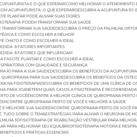
CUPUNTURISTA E O QUE ESPERAR
COMO MELHORAR O ATENDIMENTO D
 COM ACUPUNTURISTA: O QUE ESPERAR
DESCUBRA A ACUPUNTURA RJ: 
ITE PLANTAR PODE ALIVIAR SUAS DORES
ISIOTERAPIA PODEM TRANSFORMAR SUA SAÚDE
E TRANSFORMAR SUA SAÚDE
DESCUBRA O PREÇO DA PALMILHA ORTO
OPÉDICA E COMO ESCOLHER A MELHOR
 PÉ CHATO E COMO ESCOLHER A IDEAL
MEDIDA: 6 FATORES IMPORTANTES
EDIDA: 6 FATORES QUE INFLUENCIAM
A FASCITE PLANTAR E COMO ESCOLHER A IDEAL
RESPIRATÓRIA COM QUALIDADE E SEGURANÇA
RA RJ PARA A SUA SAÚDE
DESCUBRA OS BENEFÍCIOS DA ACUPUNTURA
DE QUIROPRAXIA PARA SUA SAÚDE
DESCUBRA OS BENEFÍCIOS DA OSTE
XIA NA FISIOTERAPIA
DESCUBRA OS BENEFÍCIOS DE UMA CLÍNICA DE 
LHA PARA JOANETE
EM QUAIS CASOS A FISIOTERAPIA É RECOMENDADA
PERTO DE VOCÊ
ENCONTRE A MELHOR CLÍNICA DE QUIROPRAXIA PERTO
Ê
ENCONTRE QUIROPRAXIA PERTO DE VOCÊ E MELHORE A SAÚDE
Ê E MELHORE SUA SAÚDE
ENCONTRE QUIROPRAXIA PERTO DE VOCÊ PA
Ê: TUDO SOBRE O TEMA
ESTRATÉGIAS PARA ALIVIAR O NEUROMA DE 
LMILHA 3D
FISIOTERAPIA DE REABILITAÇÃO VESTIBULAR PARA MELHOR
ULAR PARA MELHORAR SEU EQUILÍBRIO
FISIOTERAPIA MOTORA E RESPIR
BENEFÍCIOS E PRÁTICAS ESSENCIAIS