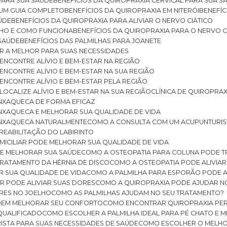
 PARA SUA SAÚDE
BENEFÍCIOS DA QUIROPRAXIA CERVICAL PARA SUA 
: UM GUIA COMPLETO
BENEFÍCIOS DA QUIROPRAXIA EM NITERÓI
BENEFÍ
AÚDE
BENEFÍCIOS DA QUIROPRAXIA PARA ALIVIAR O NERVO CIÁTICO
ELHO E COMO FUNCIONA
BENEFÍCIOS DA QUIROPRAXIA PARA O NERVO C
 SAÚDE
BENEFÍCIOS DAS PALMILHAS PARA JOANETE
ER A MELHOR PARA SUAS NECESSIDADES
: ENCONTRE ALÍVIO E BEM-ESTAR NA REGIÃO
: ENCONTRE ALÍVIO E BEM-ESTAR NA SUA REGIÃO
: ENCONTRE ALÍVIO E BEM-ESTAR PELA REGIÃO
 LOCALIZE ALÍVIO E BEM-ESTAR NA SUA REGIÃO
CLÍNICA DE QUIROPRA
ENXAQUECA DE FORMA EFICAZ
ENXAQUECA E MELHORAR SUA QUALIDADE DE VIDA
 ENXAQUECA NATURALMENTE
COMO A CONSULTA COM UM ACUPUNTURI
 REABILITAÇÃO DO LABIRINTO
OMICILIAR PODE MELHORAR SUA QUALIDADE DE VIDA
DE MELHORAR SUA SAÚDE
COMO A OSTEOPATIA PARA COLUNA PODE 
TRATAMENTO DA HÉRNIA DE DISCO
COMO A OSTEOPATIA PODE ALIVIAR
R SUA QUALIDADE DE VIDA
COMO A PALMILHA PARA ESPORÃO PODE A
AR PODE ALIVIAR SUAS DORES
COMO A QUIROPRAXIA PODE AJUDAR N
ORES NO JOELHO
COMO AS PALMILHAS AJUDAM NO SEU TRATAMENTO?
ODEM MELHORAR SEU CONFORTO
COMO ENCONTRAR QUIROPRAXIA PER
QUALIFICADO
COMO ESCOLHER A PALMILHA IDEAL PARA PÉ CHATO E
ISTA PARA SUAS NECESSIDADES DE SAÚDE
COMO ESCOLHER O MELH